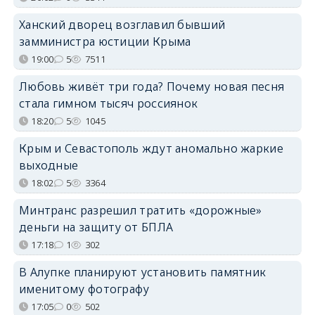
Ханский дворец возглавил бывший
замминистра юстиции Крыма
19:00
5
7511
Любовь живёт три года? Почему новая песня
стала гимном тысяч россиянок
18:20
5
1045
Крым и Севастополь ждут аномально жаркие
выходные
18:02
5
3364
Минтранс разрешил тратить «дорожные»
деньги на защиту от БПЛА
17:18
1
302
В Алупке планируют установить памятник
именитому фотографу
17:05
0
502