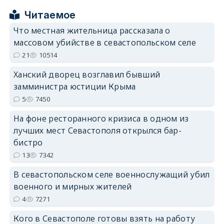
Читаемое
Что местная жительница рассказала о
erid: 2SDnjcrDNw6
массовом убийстве в севастопольском селе
21
10514
Ханский дворец возглавил бывший
замминистра юстиции Крыма
5
7450
erid: 2SDnjdPjgYS
На фоне ресторанного кризиса в одном из
лучших мест Севастополя открылся бар-
бистро
13
7342
В севастопольском селе военнослужащий убил
erid: 2SDnjdvhGXG
военного и мирных жителей
4
7271
Кого в Севастополе готовы взять на работу