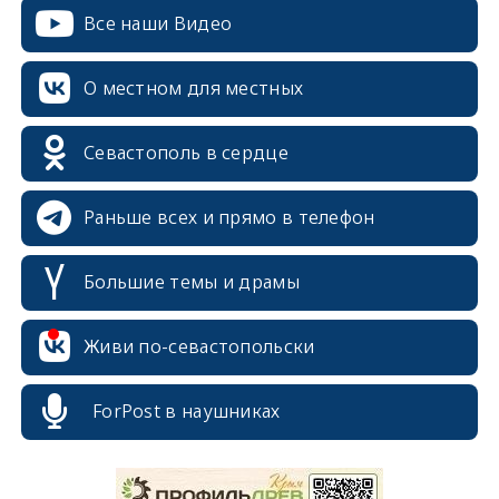
Все наши Видео
О местном для местных
Севастополь в сердце
Раньше всех и прямо в телефон
Большие темы и драмы
Живи по-севастопольски
ForPost в наушниках
erid: 2SDnjcrDNw6