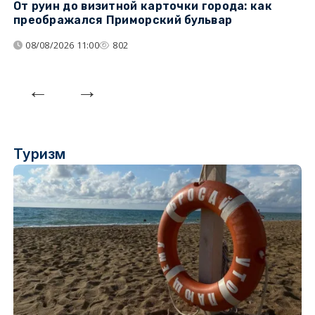
От руин до визитной карточки города: как
С
преображался Приморский бульвар
с
08/08/2026 11:00
802
Туризм