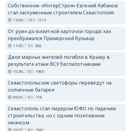
Собственник «ИнтерСтроя» Евгений Кабанов
стал заслуженным строителем Севастополя
13:04
13
1213
От руин до визитной карточки города: как
преображался Приморский бульвар
11:00
1
802
Двое мирных жителей погибли в Крыму в
результате атаки ВСУ беспилотниками
10:36
0
1960
Севастопольские светофоры переведут на
солнечные батареи
09:01
5
718
Севастополь стал лидером ЮФО по падению
строительства, но с одним позитивным
нюансом
20:02
9
3341