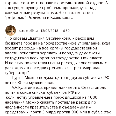
города, соответствовали их результативной отдаче. А
так существующие проблемы превалируют над
ожидаемыми результатами. Чего только стоят
"реформы" Родикова и Бахлыкова...
strelec
вт, 13/03/2018 - 16:59
"По словам Дмитрия Овсянникова, к расходам
бюджета города на государственное управление, куда
входят расходы на все органы государственной
власти, относятся зарплаты и порядка двух тысяч
сотрудников всех органов государственной власти.
И по этим показателям наши расходы сопоставимы с
расходами в соседних регионах», – резюмировал
губернатор."
Пурга! Можно подумать,что в других субъектах РФ
нет ни ЗС.ни муниципалов.
А.А.Кулагин ведь привел данные,что Севастополь
почти в конце списка субъектов РФ по
количеству управленцев,приходящихся на 1000
населения.Можно сказать,поставлен рекорд по
численности правительства и съедаемым им
средствам - почти 3 млрд против 900 млн в субъектах