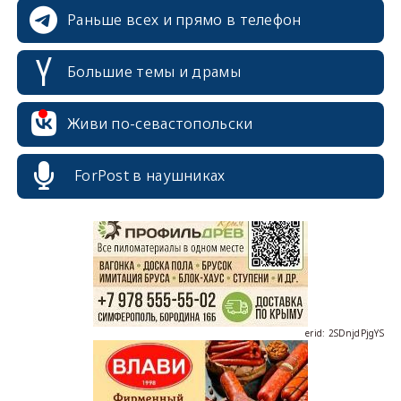
Раньше всех и прямо в телефон
Большие темы и драмы
Живи по-севастопольски
erid: 2SDnjcrDNw6
ForPost в наушниках
erid: 2SDnjdPjgYS
erid: 2SDnjdvhGXG