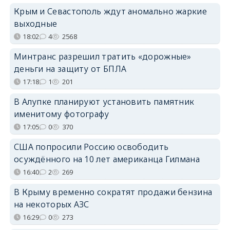
Крым и Севастополь ждут аномально жаркие
выходные
18:02
4
2568
Минтранс разрешил тратить «дорожные»
деньги на защиту от БПЛА
17:18
1
201
В Алупке планируют установить памятник
именитому фотографу
17:05
0
370
США попросили Россию освободить
осуждённого на 10 лет американца Гилмана
16:40
2
269
В Крыму временно сократят продажи бензина
на некоторых АЗС
16:29
0
273