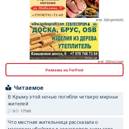
erid: 2SDnjcLUypt
Реклама на ForPost
erid: 2SDnjcrDNw6
Читаемое
В Крыму этой ночью погибли четверо мирных
жителей
0
17560
Что местная жительница рассказала о
erid: 2SDnjdPjgYS
массовом убийстве в севастопольском селе