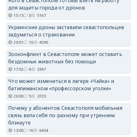
Кого в Севастополе готовы взять на работу
для защиты города от дронов
15:13
0
5167
Украинские дроны заставили севастопольцев
задуматься о страховании
20:01
10
4590
Зооконфликт в Севастополе может оставить
бездомных животных без помощи
17:02
6
3347
Что может измениться в лагере «Чайка» и
батилиманском «профессорском уголке»
20:00
5
3720
Почему у абонентов Севастополя мобильная
связь вела себя по-разному при утреннем
блэкауте
13:00
16
6404