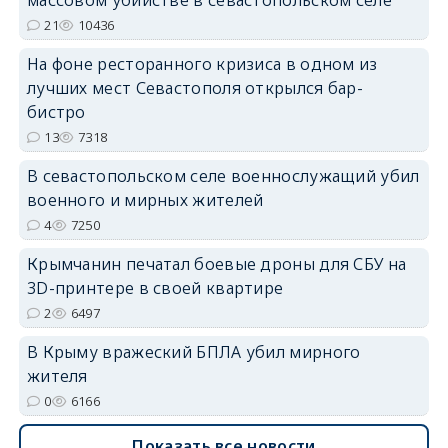
21
10436
На фоне ресторанного кризиса в одном из
лучших мест Севастополя открылся бар-
бистро
erid: 2SDnjdvhGXG
13
7318
В севастопольском селе военнослужащий убил
военного и мирных жителей
4
7250
Крымчанин печатал боевые дроны для СБУ на
3D-принтере в своей квартире
2
6497
В Крыму вражеский БПЛА убил мирного
жителя
0
6166
Показать все новости