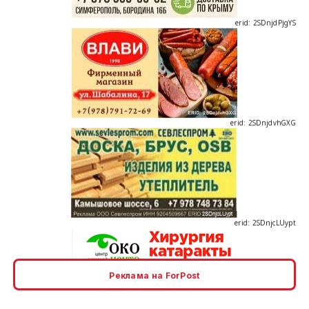
erid: 2SDnjdvhGXG
erid: 2SDnjcLUypt
Реклама на ForPost
erid: 2SDnjcrDNw6