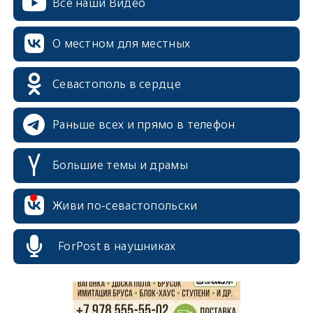
Все наши Видео
О местном для местных
Севастополь в сердце
Раньше всех и прямо в телефон
Большие темы и драмы
erid: 2SDnjcrDNw6
Живи по-севастопольски
ForPost в наушниках
erid: 2SDnjdPjgYS