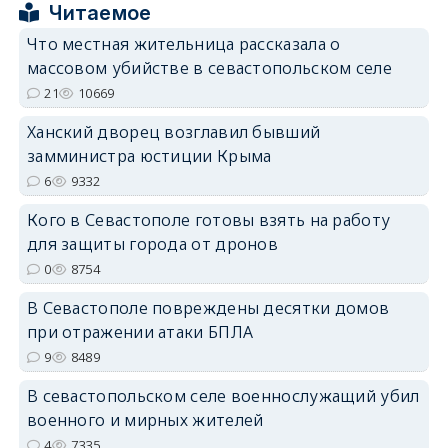
Читаемое
Что местная жительница рассказала о
массовом убийстве в севастопольском селе
21
10669
erid: 2SDnjdPjgYS
Ханский дворец возглавил бывший
замминистра юстиции Крыма
6
9332
Кого в Севастополе готовы взять на работу
для защиты города от дронов
erid: 2SDnjdvhGXG
0
8754
В Севастополе повреждены десятки домов
при отражении атаки БПЛА
9
8489
В севастопольском селе военнослужащий убил
военного и мирных жителей
4
7335