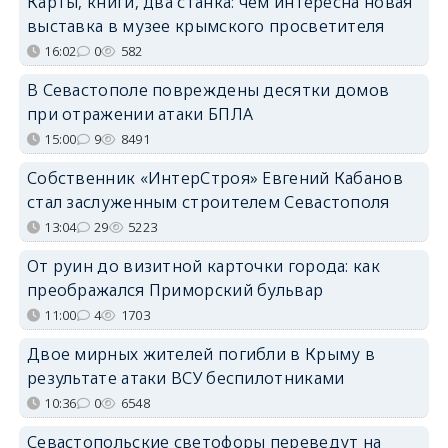
Карты, книги, два станка: чем интересна новая
выставка в музее крымского просветителя
16:02
0
582
В Севастополе повреждены десятки домов
при отражении атаки БПЛА
15:00
9
8491
Собственник «ИнтерСтроя» Евгений Кабанов
стал заслуженным строителем Севастополя
13:04
29
5223
От руин до визитной карточки города: как
преображался Приморский бульвар
11:00
4
1703
Двое мирных жителей погибли в Крыму в
результате атаки ВСУ беспилотниками
10:36
0
6548
Севастопольские светофоры переведут на