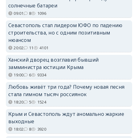
солнечные батареи
09:01
8
1096
Севастополь стал лидером ЮФО по падению
строительства, но с одним позитивным
нюансом
20:02
11
4101
Ханский дворец возглавил бывший
замминистра юстиции Крыма
19:00
6
9334
Любовь живёт три года? Почему новая песня
стала гимном тысяч россиянок
18:20
5
1524
Крым и Севастополь ждут аномально жаркие
выходные
18:02
8
3920