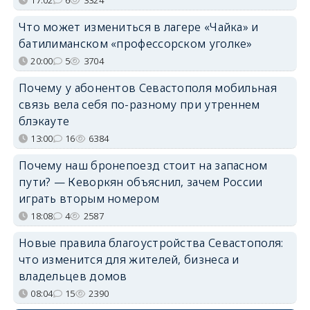
Что может измениться в лагере «Чайка» и
батилиманском «профессорском уголке»
20:00
5
3704
Почему у абонентов Севастополя мобильная
связь вела себя по-разному при утреннем
блэкауте
13:00
16
6384
Почему наш бронепоезд стоит на запасном
пути? — Кеворкян объяснил, зачем России
играть вторым номером
18:08
4
2587
Новые правила благоустройства Севастополя:
что изменится для жителей, бизнеса и
владельцев домов
08:04
15
2390