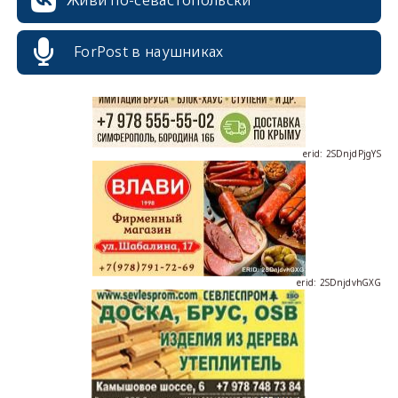
ForPost в наушниках
erid: 2SDnjdPjgYS
erid: 2SDnjdvhGXG
erid: 2SDnjcLUypt