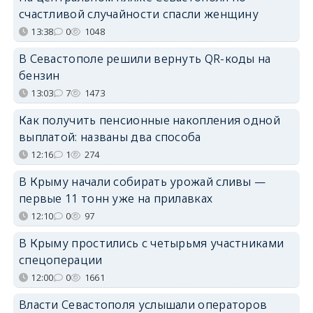
счастливой случайности спасли женщину
13:38
0
1048
В Севастополе решили вернуть QR-коды на
бензин
13:03
7
1473
Как получить пенсионные накопления одной
выплатой: названы два способа
12:16
1
274
В Крыму начали собирать урожай сливы —
первые 11 тонн уже на прилавках
12:10
0
97
В Крыму простились с четырьмя участниками
спецоперации
12:00
0
1661
Власти Севастополя услышали операторов