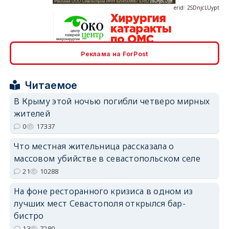
Реклама на ForPost
erid: 2SDnjcrDNw6
Читаемое
В Крыму этой ночью погибли четверо мирных
жителей
0
17337
erid: 2SDnjdPjgYS
Что местная жительница рассказала о
массовом убийстве в севастопольском селе
21
10288
На фоне ресторанного кризиса в одном из
лучших мест Севастополя открылся бар-
erid: 2SDnjdvhGXG
бистро
13
7280