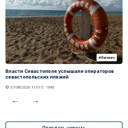
бизнес
Власти Севастополя услышали операторов
П
севастопольских пляжей
о
07/08/2026 11:01
1940
Прислать новость