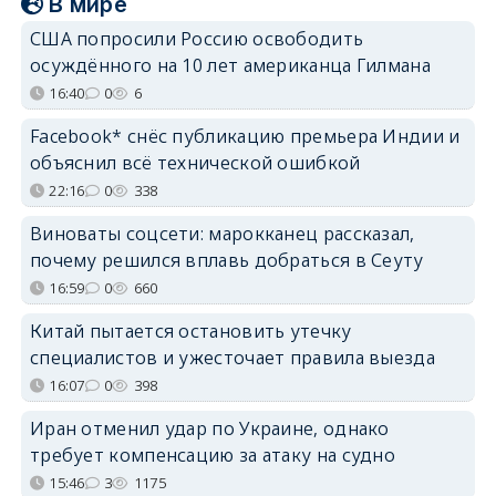
В мире
США попросили Россию освободить
осуждённого на 10 лет американца Гилмана
16:40
0
6
Facebook* снёс публикацию премьера Индии и
объяснил всё технической ошибкой
22:16
0
338
Виноваты соцсети: марокканец рассказал,
почему решился вплавь добраться в Сеуту
16:59
0
660
Китай пытается остановить утечку
специалистов и ужесточает правила выезда
16:07
0
398
Иран отменил удар по Украине, однако
требует компенсацию за атаку на судно
15:46
3
1175