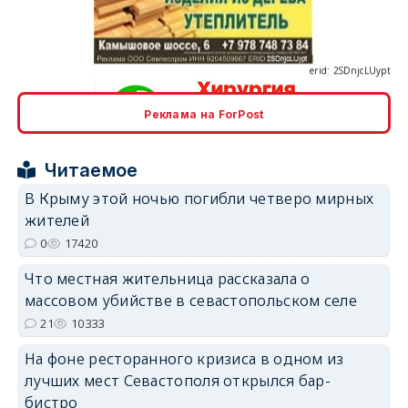
erid: 2SDnjcLUypt
Реклама на ForPost
erid: 2SDnjcrDNw6
Читаемое
В Крыму этой ночью погибли четверо мирных
жителей
0
17420
erid: 2SDnjdPjgYS
Что местная жительница рассказала о
массовом убийстве в севастопольском селе
21
10333
На фоне ресторанного кризиса в одном из
лучших мест Севастополя открылся бар-
бистро
erid: 2SDnjdvhGXG