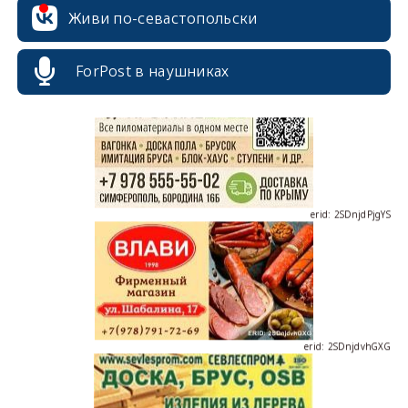
Живи по-севастопольски
erid: 2SDnjcrDNw6
ForPost в наушниках
erid: 2SDnjdPjgYS
erid: 2SDnjdvhGXG