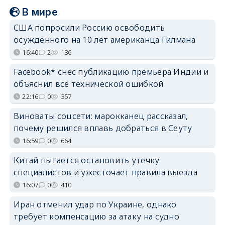
В мире
США попросили Россию освободить
осуждённого на 10 лет американца Гилмана
16:40
2
136
Facebook* снёс публикацию премьера Индии и
объяснил всё технической ошибкой
22:16
0
357
Виноваты соцсети: марокканец рассказал,
почему решился вплавь добраться в Сеуту
16:59
0
664
Китай пытается остановить утечку
специалистов и ужесточает правила выезда
16:07
0
410
Иран отменил удар по Украине, однако
требует компенсацию за атаку на судно