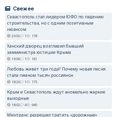
Свежее
Севастополь стал лидером ЮФО по падению
строительства, но с одним позитивным
нюансом
20:02
1
178
Ханский дворец возглавил бывший
замминистра юстиции Крыма
19:00
1
181
Любовь живёт три года? Почему новая песня
стала гимном тысяч россиянок
18:20
1
175
Крым и Севастополь ждут аномально жаркие
выходные
18:02
4
940
Минтранс разрешил тратить «дорожные»