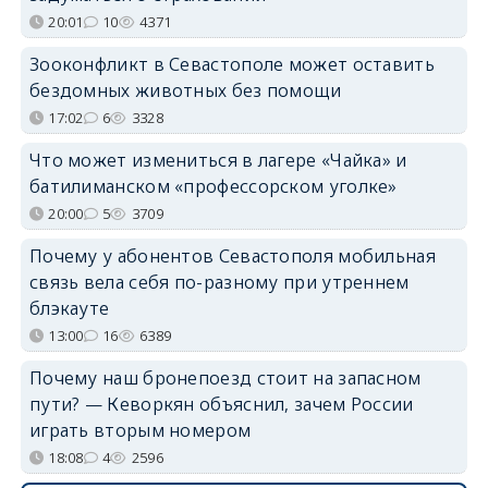
20:01
10
4371
Зооконфликт в Севастополе может оставить
бездомных животных без помощи
17:02
6
3328
Что может измениться в лагере «Чайка» и
батилиманском «профессорском уголке»
20:00
5
3709
Почему у абонентов Севастополя мобильная
связь вела себя по-разному при утреннем
блэкауте
13:00
16
6389
Почему наш бронепоезд стоит на запасном
пути? — Кеворкян объяснил, зачем России
играть вторым номером
18:08
4
2596