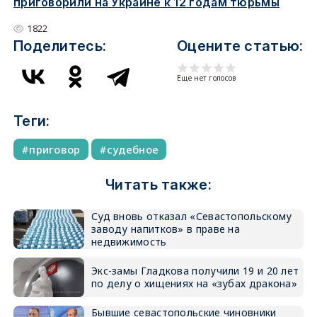
приговорили на Украине к 12 годам тюрьмы
1822
Поделитесь:
Оцените статью:
Еще нет голосов
Теги:
приговор
судебное
Читать также:
Суд вновь отказал «Севастопольскому
заводу напитков» в праве на
недвижимость
Экс-замы Гладкова получили 19 и 20 лет
по делу о хищениях на «зубах дракона»
Бывшие севастопольские чиновники