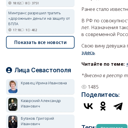
18:02
8
3751
Ранее стало известн
Минтранс разрешил тратить
«дорожные» деньги на защиту от
В РФ по совокупнос
БПЛА
лет. Назначения та
17:18
1
402
в современной Росс
Показать все новости
Свою вину девушка п
здесь
.
Читайте по теме:
Лица Севастополя
*Внесена в реестр 
Кравец Ирина Ивановна
1485
Поделитесь:
Казарский Александр
Иванович
Бутаков Григорий
Иванович
Теги: