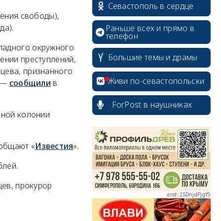
Севастополь в сердце
шения свободы),
да).
Раньше всех и прямо в
телефон
падного окружного
Большие темы и драмы
ении преступлений,
инцева, признанного
Живи по-севастопольски
, —
сообщили
в
ForPost в наушниках
ьной колонии
erid: 2SDnjcrDNw6
ообщают «
Известия
».
блей.
цев, прокурор
erid: 2SDnjdPjgYS