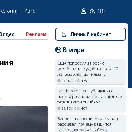
18+
нологии
Авто
Видео
Личный кабинет
Реклама
В мире
ения
США попросили Россию
освободить осуждённого на 10
лет американца Гилмана
16:40
2
438
Facebook* снёс публикацию
премьера Индии и объяснил всё
.
технической ошибкой
22:16
0
407
Виноваты соцсети: марокканец
рассказал, почему решился
вплавь добраться в Сеуту