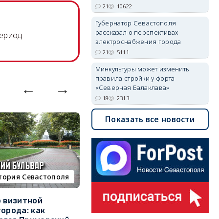
21
10622
Губернатор Севастополя
рассказал о перспективах
период
электроснабжения города
21
5111
Минкультуры может изменить
правила стройки у форта
«Северная Балаклава»
18
2313
Показать все новости
тория Севастополя
недвижимость
о визитной
Севастополь стал лидером
К
города: как
ЮФО по падению
в