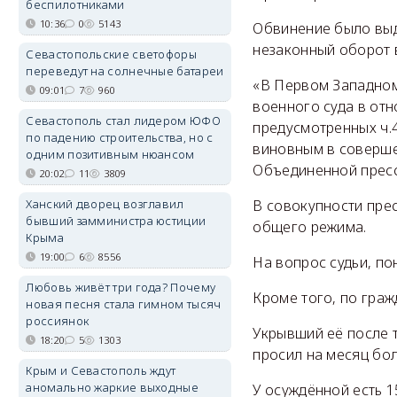
беспилотниками
10:36
0
5143
Обвинение было выдв
незаконный оборот в
Севастопольские светофоры
переведут на солнечные батареи
«В Первом Западном
09:01
7
960
военного суда в от
Севастополь стал лидером ЮФО
предусмотренных ч.4 
по падению строительства, но с
виновным в соверше
одним позитивным нюансом
Объединенной пресс
20:02
11
3809
Ханский дворец возглавил
В совокупности пре
бывший замминистра юстиции
общего режима.
Крыма
19:00
6
8556
На вопрос судьи, по
Любовь живёт три года? Почему
Кроме того, по граж
новая песня стала гимном тысяч
россиянок
Укрывший её после т
18:20
5
1303
просил на месяц бо
Крым и Севастополь ждут
аномально жаркие выходные
У осуждённой есть 1