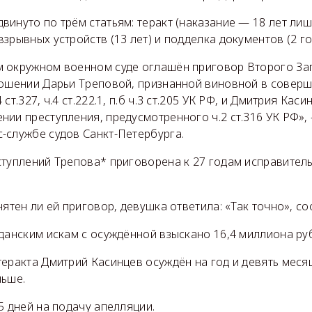
инуто по трём статьям: теракт (наказание — 18 лет ли
зрывных устройств (13 лет) и подделка документов (2 го
 окружном военном суде оглашён приговор Второго За
ношении Дарьи Треповой, признанной виновной в соверш
ст.327, ч.4 ст.222.1, п.б ч.3 ст.205 УК РФ, и Дмитрия Кас
нии преступления, предусмотренного ч.2 ст.316 УК РФ»
-службе судов Санкт-Петербурга.
ступлений Трепова* приговорена к 27 годам исправител
нятен ли ей приговор, девушка ответила: «Так точно», с
данским искам с осуждённой взыскано 16,4 миллиона ру
еракта Дмитрий Касинцев осуждён на год и девять меся
льше.
5 дней на подачу апелляции.