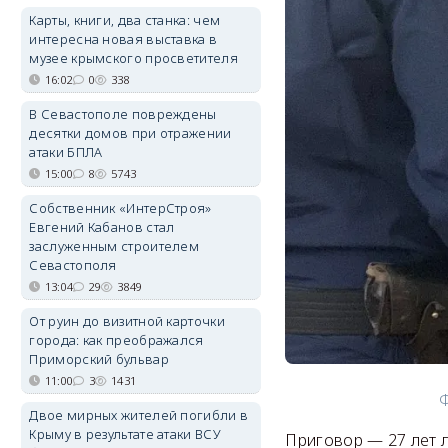
Карты, книги, два станка: чем
интересна новая выставка в
музее крымского просветителя
16:02
0
338
В Севастополе повреждены
десятки домов при отражении
атаки БПЛА
15:00
8
5743
Собственник «ИнтерСтроя»
Евгений Кабанов стал
заслуженным строителем
Севастополя
13:04
29
3849
От руин до визитной карточки
города: как преображался
Приморский бульвар
11:00
3
1431
Ф
Двое мирных жителей погибли в
Крыму в результате атаки ВСУ
Приговор — 27 лет 