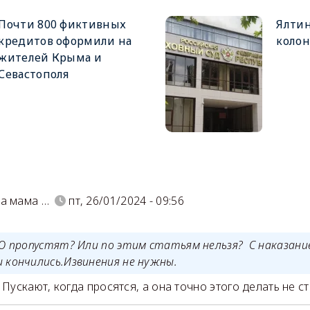
Почти 800 фиктивных
Ялтин
кредитов оформили на
колон
жителей Крыма и
Севастополя
)
а мама …
пт, 26/01/2024 - 09:56
О пропустят? Или по этим статьям нельзя? С наказание
 кончились.Извинения не нужны.
 Пускают, когда просятся, а она точно этого делать не с