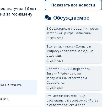
Показать все новости
ец получил 18 лет
ии за госизмену
Обсуждаемое
В Севастополе утвердили проект
застройки центра Балаклавы
32
5572
Возле памятника «Солдату и
Матросу» появятся каскадные
водопады
29
4228
Собственник «ИнтерСтроя»
Евгений Кабанов стал
заслуженным строителем
Севастополя
м согласен,
29
3874
Что местная жительница
танет.
рассказала о массовом убийстве
в севастопольском селе