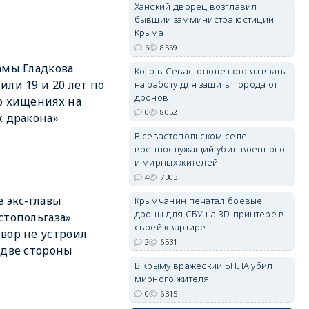
Ханский дворец возглавил
бывший замминистра юстиции
Крыма
6
8569
erid: 2SDnjdPjgYS
амы Гладкова
Кого в Севастополе готовы взять
или 19 и 20 лет по
на работу для защиты города от
дронов
о хищениях на
0
8052
х дракона»
В севастопольском селе
военнослужащий убил военного
erid: 2SDnjdvhGXG
и мирных жителей
4
7303
е экс-главы
Крымчанин печатал боевые
дроны для СБУ на 3D-принтере в
стопольгаза»
своей квартире
вор не устроил
2
6531
 две стороны
В Крыму вражеский БПЛА убил
мирного жителя
0
6315