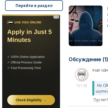
Перейти в раздел
Обсуждение (1
еще одн
На СВ
10138
шутки
Пустят?