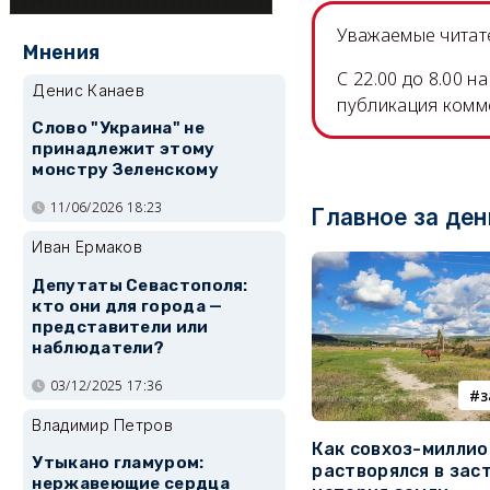
Уважаемые читате
Мнения
C 22.00 до 8.00 
Денис Канаев
публикация комм
Слово "Украина" не
принадлежит этому
монстру Зеленскому
11/06/2026 18:23
Главное за ден
Иван Ермаков
Депутаты Севастополя:
кто они для города —
представители или
наблюдатели?
03/12/2025 17:36
з
Владимир Петров
Как совхоз-милли
Утыкано гламуром:
растворялся в зас
нержавеющие сердца