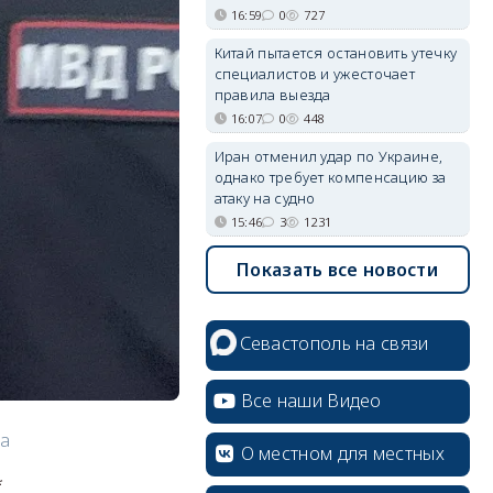
16:59
0
727
Китай пытается остановить утечку
специалистов и ужесточает
правила выезда
16:07
0
448
Иран отменил удар по Украине,
однако требует компенсацию за
атаку на судно
15:46
3
1231
Показать все новости
Севастополь на связи
Все наши Видео
га
О местном для местных
*