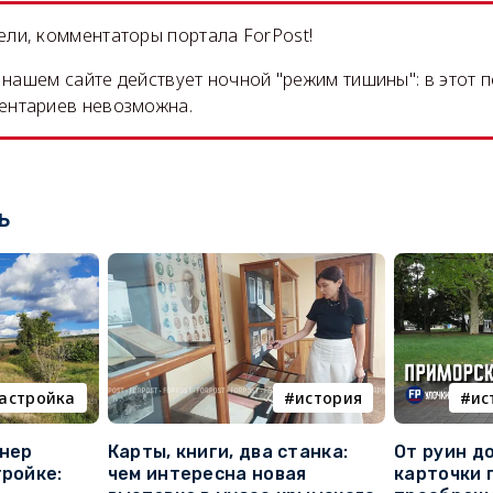
ли, комментаторы портала ForPost!
на нашем сайте действует ночной "режим тишины": в этот 
ентариев невозможна.
ь
астройка
история
ис
онер
Карты, книги, два станка:
От руин д
тройке:
чем интересна новая
карточки 