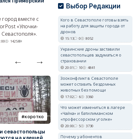
ался Приморский
строительства, но с одним
г
Выбор Редакции
позитивным нюансом
Ч
 город вместе с
Кризис ударил по регионам
го
Кого в Севастополе готовы взять
на работу для защиты города от
orPost «Улочки-
совершенно по-разному.
дронов
 Севастополя».
07/08/2026 20:02
3807
15:13
0
8052
:00
1425
Украинские дроны заставили
севастопольцев задуматься о
страховании
20:01
10
4841
Зооконфликт в Севастополе
может оставить бездомных
животных без помощи
17:02
6
3360
Что может измениться в лагере
«Чайка» и батилиманском
коротко
Балаклава
«профессорском уголке»
20:00
5
3730
и севастопольцы
В Севастополе утвердили
Н
Почему у абонентов
ются на клещей
проект застройки центра
С