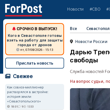
Новости
#СВО
#
Все
Севастопол
СРОЧНО В ВЫПУСК!
Кого в Севастополе готовы
взять на работу для защиты
Новости России
города от дронов
пт, 07/08/2026 - 15:13
Дарью Треп
свободы
Прислать новость
Служба новостей Fo
Свежее
На вопрос судьи, п
Как совхоз-миллионер
растворялся в застройке:
история земли
«Севастопольского»
18:01
9
1333