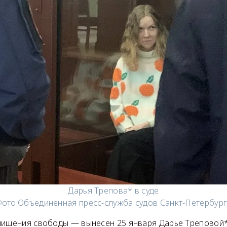
Дарья Трепова* в суде
ото:
Объединенная пресс-служба судов Санкт-Петербур
лишения свободы — вынесен 25 января Дарье Треповой