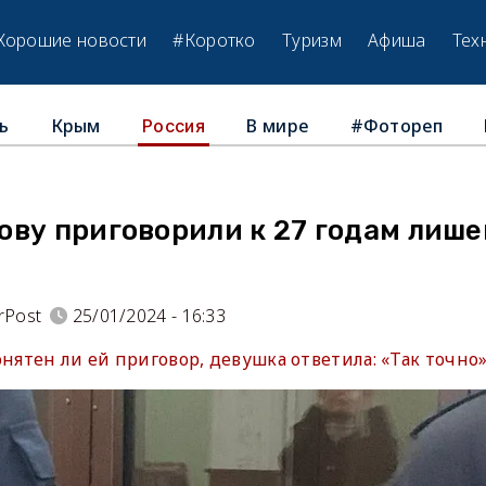
Хорошие новости
#Коротко
Туризм
Афиша
Тех
ь
Крым
В мире
#Фотореп
Россия
ову приговорили к 27 годам лиш
rPost
25/01/2024 - 16:33
онятен ли ей приговор, девушка ответила: «Так точно»