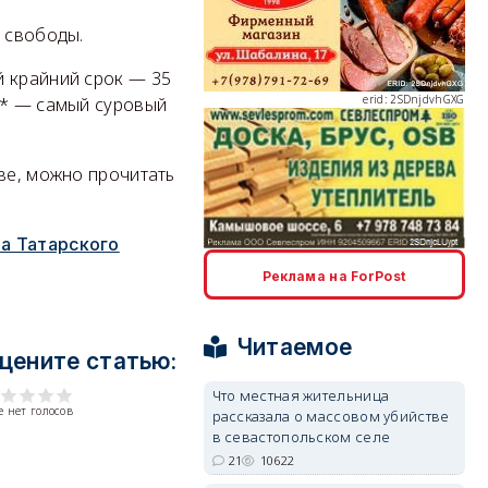
я свободы.
й крайний срок — 35
erid: 2SDnjdvhGXG
й* — самый суровый
ве, можно прочитать
ра Татарского
erid: 2SDnjcLUypt
Реклама на ForPost
Читаемое
цените статью:
Что местная жительница
 нет голосов
рассказала о массовом убийстве
erid: 2SDnjcrDNw6
в севастопольском селе
21
10622