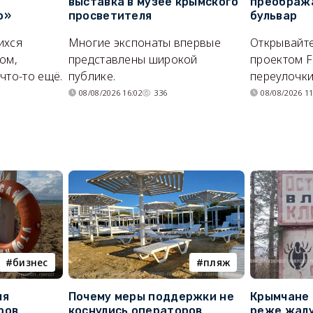
выставка в музее крымского
преображ
о»
просветителя
бульвар
ихся
Многие экспонаты впервые
Открывайте
ом,
представлены широкой
проектом F
что-то ещё.
публике.
переулочки
08/08/2026 16:02
336
08/08/2026 11
бизнес
пляж
ля
Почему меры поддержки не
Крымчане 
ров
коснулись операторов
реже жалу