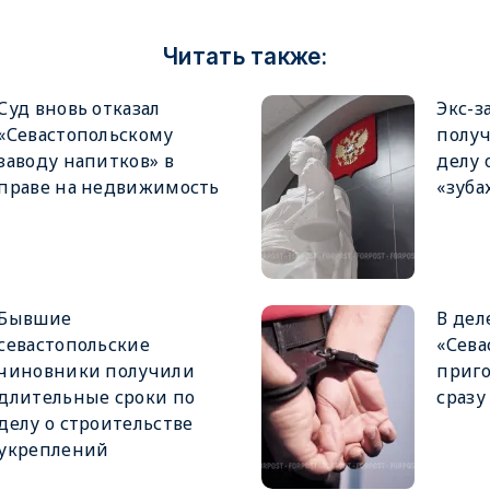
Читать также:
Суд вновь отказал
Экс-з
«Севастопольскому
получ
заводу напитков» в
делу 
праве на недвижимость
«зуба
Бывшие
В дел
севастопольские
«Сева
чиновники получили
приго
длительные сроки по
сразу
делу о строительстве
укреплений