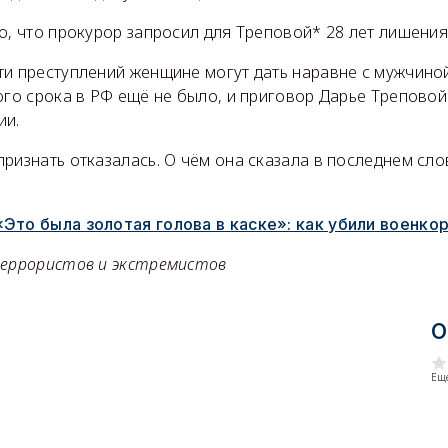
о, что прокурор запросил для Треповой* 28 лет лишени
ти преступлений женщине могут дать наравне с мужчино
кого срока в РФ ещё не было, и приговор Дарье Трепово
ии.
ризнать отказалась. О чём она сказала в последнем сло
«Это была золотая голова в каске»: как убили военко
террористов и экстремистов
О
Еще