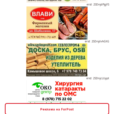
erid: 2SDnjdvhGXG
erid: 2SDnjcLUypt
erid: 2SDnjcrDNw6
Реклама на ForPost