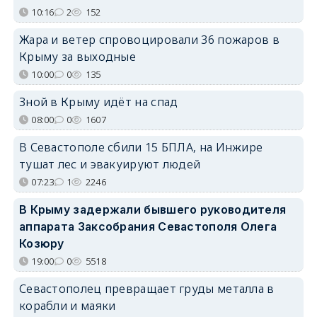
10:16
2
152
Жара и ветер спровоцировали 36 пожаров в
Крыму за выходные
10:00
0
135
Зной в Крыму идёт на спад
08:00
0
1607
В Севастополе сбили 15 БПЛА, на Инжире
тушат лес и эвакуируют людей
07:23
1
2246
В Крыму задержали бывшего руководителя
аппарата Заксобрания Севастополя Олега
Козюру
19:00
0
5518
Севастополец превращает груды металла в
корабли и маяки