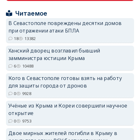
Читаемое
В Севастополе повреждены десятки домов
при отражении атаки БПЛА
erid: 2SDnjdPjgYS
18
13382
Ханский дворец возглавил бывший
замминистра юстиции Крыма
6
10488
Кого в Севастополе готовы взять на работу
erid: 2SDnjdvhGXG
для защиты города от дронов
0
9928
Учёные из Крыма и Кореи совершили научное
открытие
0
9753
Двое мирных жителей погибли в Крыму в