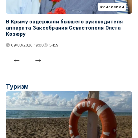
силовики
В Крыму задержали бывшего руководителя
К
аппарата Заксобрания Севастополя Олега
з
Козюру
«
09/08/2026 19:00
5459
Туризм