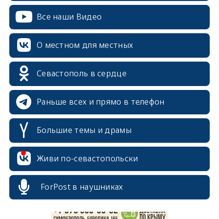
Все наши Видео
О местном для местных
Севастополь в сердце
Раньше всех и прямо в телефон
Большие темы и драмы
erid: 2SDnjcrDNw6
Живи по-севастопольски
ForPost в наушниках
erid: 2SDnjdPjgYS