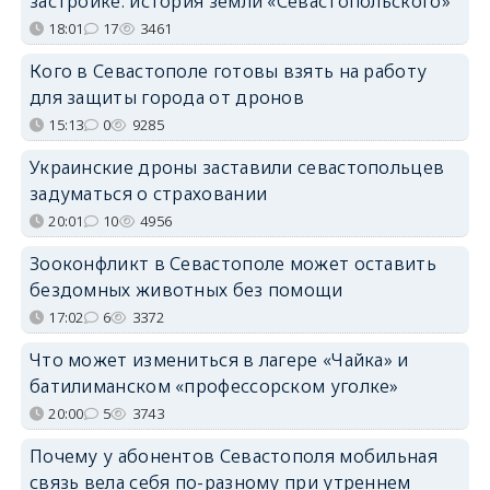
застройке: история земли «Севастопольского»
18:01
17
3461
Кого в Севастополе готовы взять на работу
для защиты города от дронов
15:13
0
9285
Украинские дроны заставили севастопольцев
задуматься о страховании
20:01
10
4956
Зооконфликт в Севастополе может оставить
бездомных животных без помощи
17:02
6
3372
Что может измениться в лагере «Чайка» и
батилиманском «профессорском уголке»
20:00
5
3743
Почему у абонентов Севастополя мобильная
связь вела себя по-разному при утреннем