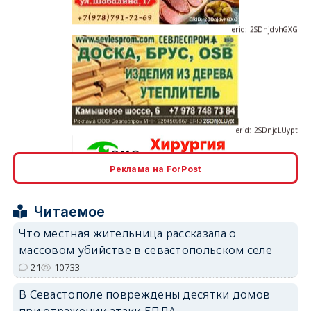
erid: 2SDnjcLUypt
Реклама на ForPost
erid: 2SDnjcrDNw6
Читаемое
Что местная жительница рассказала о
массовом убийстве в севастопольском селе
21
10733
erid: 2SDnjdPjgYS
В Севастополе повреждены десятки домов
при отражении атаки БПЛА