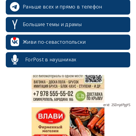
Раньше всех и прямо в телефон
Большие темы и драмы
erid: 2SDnjcrDNw6
Живи по-севастопольски
ForPost в наушниках
erid: 2SDnjdPjgYS
erid: 2SDnjdvhGXG