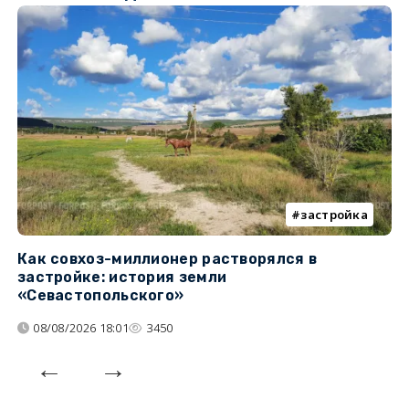
застройка
Как совхоз-миллионер растворялся в
К
застройке: история земли
н
«Севастопольского»
п
08/08/2026 18:01
3450