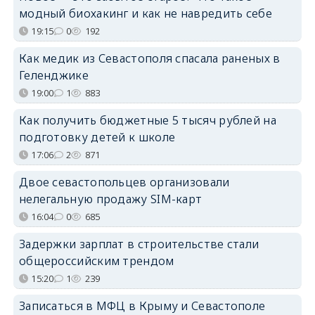
модный биохакинг и как не навредить себе
19:15
0
192
Как медик из Севастополя спасала раненых в
Геленджике
19:00
1
883
Как получить бюджетные 5 тысяч рублей на
подготовку детей к школе
17:06
2
871
Двое севастопольцев организовали
нелегальную продажу SIM-карт
16:04
0
685
Задержки зарплат в строительстве стали
общероссийским трендом
15:20
1
239
Записаться в МФЦ в Крыму и Севастополе