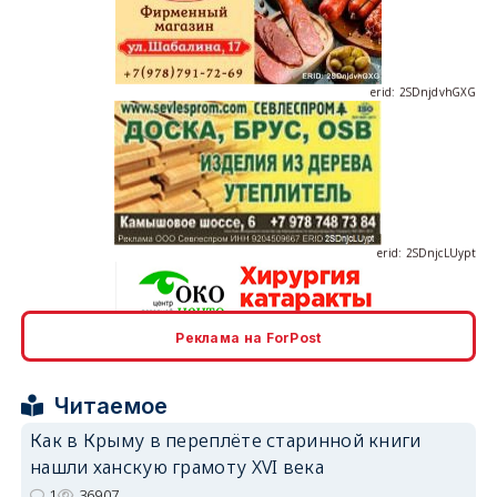
erid: 2SDnjdvhGXG
erid: 2SDnjcLUypt
Реклама на ForPost
erid: 2SDnjcrDNw6
Читаемое
Как в Крыму в переплёте старинной книги
нашли ханскую грамоту XVI века
1
36907