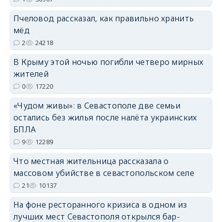
erid: 2SDnjdPjgYS
Пчеловод рассказал, как правильно хранить
мёд
2
24218
В Крыму этой ночью погибли четверо мирных
жителей
erid: 2SDnjdvhGXG
0
17220
«Чудом живы»: в Севастополе две семьи
остались без жилья после налёта украинских
БПЛА
9
12289
Что местная жительница рассказала о
массовом убийстве в севастопольском селе
21
10137
На фоне ресторанного кризиса в одном из
лучших мест Севастополя открылся бар-