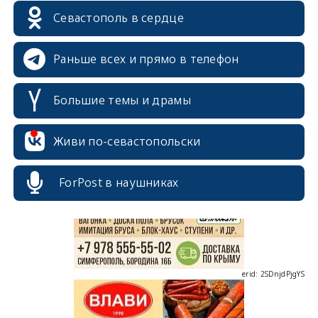
Севастополь в сердце
Раньше всех и прямо в телефон
Большие темы и драмы
erid: 2SDnjcrDNw6
Живи по-севастопольски
ForPost в наушниках
erid: 2SDnjdPjgYS