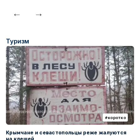
Туризм
коротко
Крымчане и севастопольцы реже жалуются
В
на клещей
ц