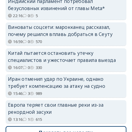
Индийский парламент потребовал
безусловных извинений от главы Meta*
22:16
0
5
Виноваты соцсети: марокканец рассказал,
почему решился вплавь добраться в Сеуту
16:59
0
570
Китай пытается остановить утечку
специалистов и ужесточает правила выезда
16:07
0
330
Иран отменил удар по Украине, однако
требует компенсацию за атаку на судно
15:46
3
989
Европа теряет свои главные реки из-за
рекордной засухи
13:16
1
615