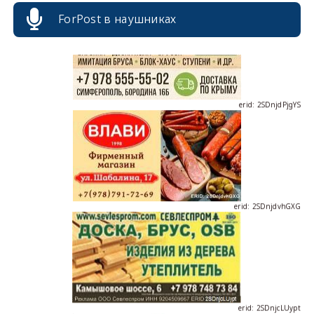
ForPost в наушниках
erid: 2SDnjdPjgYS
erid: 2SDnjdvhGXG
erid: 2SDnjcLUypt