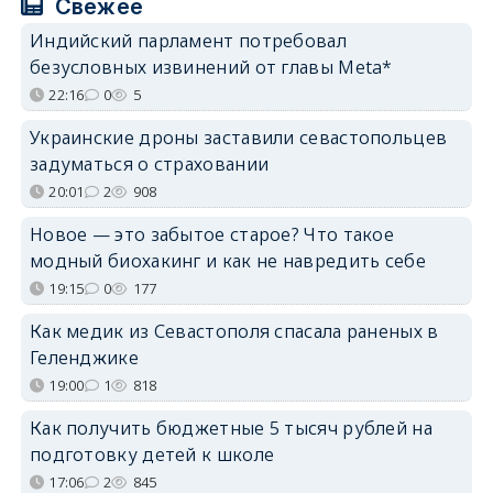
Свежее
Индийский парламент потребовал
безусловных извинений от главы Meta*
22:16
0
5
Украинские дроны заставили севастопольцев
задуматься о страховании
20:01
2
908
Новое — это забытое старое? Что такое
модный биохакинг и как не навредить себе
19:15
0
177
Как медик из Севастополя спасала раненых в
Геленджике
19:00
1
818
Как получить бюджетные 5 тысяч рублей на
подготовку детей к школе
17:06
2
845