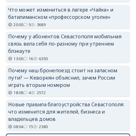
Что может измениться в лагере «Чайка» и
батилиманском «профессорском уголке»
20:00
5
3689
Почему у абонентов Севастополя мобильная
связь вела себя по-разному при утреннем
блэкауте
13:00
16
6350
Почему наш бронепоезд стоит на запасном
пути? — Кеворкян объяснил, зачем России
играть вторым номером
18:08
4
2572
Новые правила благоустройства Севастополя:
что изменится для жителей, бизнеса и
владельцев домов
08:04
15
2380