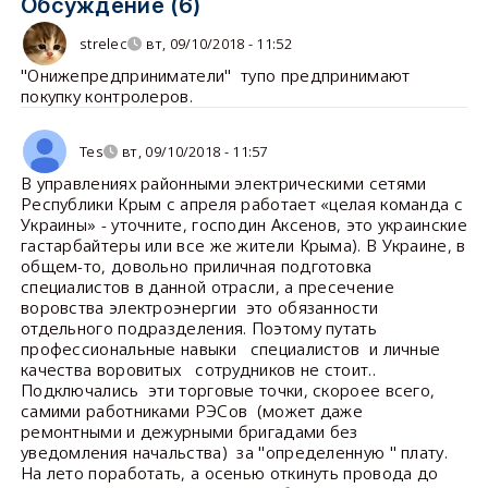
Обсуждение (6)
strelec
вт, 09/10/2018 - 11:52
"Онижепредприниматели" тупо предпринимают
покупку контролеров.
Tes
вт, 09/10/2018 - 11:57
В управлениях районными электрическими сетями
Республики Крым с апреля работает «целая команда с
Украины» - уточните, господин Аксенов, это украинские
гастарбайтеры или все же жители Крыма). В Украине, в
общем-то, довольно приличная подготовка
специалистов в данной отрасли, а пресечение
воровства электроэнергии это обязанности
отдельного подразделения. Поэтому путать
профессиональные навыки специалистов и личные
качества воровитых сотрудников не стоит..
Подключались эти торговые точки, скороее всего,
самими работниками РЭСов (может даже
ремонтными и дежурными бригадами без
уведомления начальства) за "определенную " плату.
На лето поработать, а осенью откинуть провода до