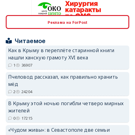
Реклама на ForPost
erid: 2SDnjcrDNw6
Читаемое
Как в Крыму в переплёте старинной книги
нашли ханскую грамоту XVI века
1
36907
erid: 2SDnjdPjgYS
Пчеловод рассказал, как правильно хранить
мёд
2
24204
В Крыму этой ночью погибли четверо мирных
жителей
erid: 2SDnjdvhGXG
0
17215
«Чудом живы»: в Севастополе две семьи