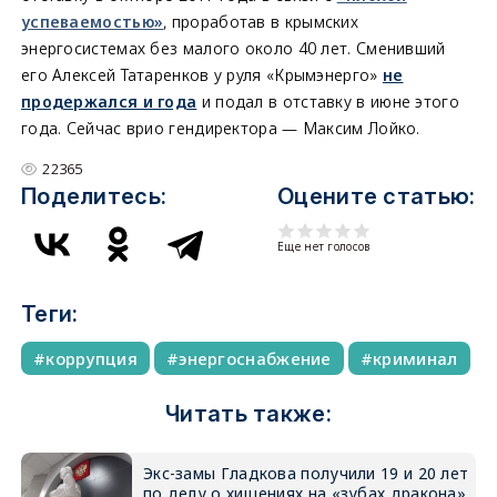
успеваемостью»
, проработав в крымских
энергосистемах без малого около 40 лет. Сменивший
его Алексей Татаренков у руля «Крымэнерго»
не
продержался и года
и подал в отставку в июне этого
года. Сейчас врио гендиректора — Максим Лойко.
22365
Поделитесь:
Оцените статью:
Еще нет голосов
Теги:
коррупция
энергоснабжение
криминал
Читать также:
Экс-замы Гладкова получили 19 и 20 лет
по делу о хищениях на «зубах дракона»