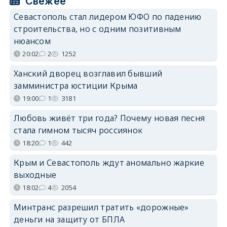
Свежее
Севастополь стал лидером ЮФО по падению
строительства, но с одним позитивным
нюансом
20:02
2
1252
Ханский дворец возглавил бывший
замминистра юстиции Крыма
19:00
1
3181
Любовь живёт три года? Почему новая песня
стала гимном тысяч россиянок
18:20
1
442
Крым и Севастополь ждут аномально жаркие
выходные
18:02
4
2054
Минтранс разрешил тратить «дорожные»
деньги на защиту от БПЛА