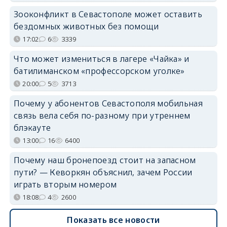
Зооконфликт в Севастополе может оставить
бездомных животных без помощи
17:02
6
3339
Что может измениться в лагере «Чайка» и
батилиманском «профессорском уголке»
20:00
5
3713
Почему у абонентов Севастополя мобильная
связь вела себя по-разному при утреннем
блэкауте
13:00
16
6400
Почему наш бронепоезд стоит на запасном
пути? — Кеворкян объяснил, зачем России
играть вторым номером
18:08
4
2600
Показать все новости