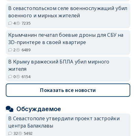
erid: 2SDnjdvhGXG
В севастопольском селе военнослужащий убил
военного и мирных жителей
4
7235
Крымчанин печатал боевые дроны для СБУ на
3D-принтере в своей квартире
2
6489
В Крыму вражеский БПЛА убил мирного
жителя
0
6154
Показать все новости
Обсуждаемое
В Севастополе утвердили проект застройки
центра Балаклавы
32
5492