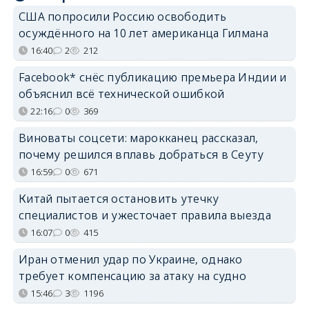
США попросили Россию освободить
осуждённого на 10 лет американца Гилмана
16:40
2
212
Facebook* снёс публикацию премьера Индии и
объяснил всё технической ошибкой
22:16
0
369
Виноваты соцсети: марокканец рассказал,
почему решился вплавь добраться в Сеуту
16:59
0
671
Китай пытается остановить утечку
специалистов и ужесточает правила выезда
16:07
0
415
Иран отменил удар по Украине, однако
требует компенсацию за атаку на судно
15:46
3
1196