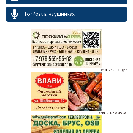
ForPost в наушниках
erid: 2SDnjcrDNw6
erid: 2SDnjdPjgYS
erid: 2SDnjdvhGXG