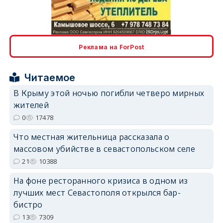
erid: 2SDnjcLUypt
Реклама на ForPost
Читаемое
erid: 2SDnjcrDNw6
В Крыму этой ночью погибли четверо мирных
жителей
0
17478
Что местная жительница рассказала о
массовом убийстве в севастопольском селе
21
10388
erid: 2SDnjdPjgYS
На фоне ресторанного кризиса в одном из
лучших мест Севастополя открылся бар-
бистро
13
7309