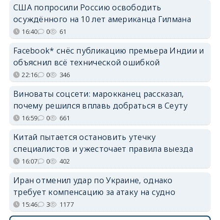
США попросили Россию освободить
осуждённого на 10 лет американца Гилмана
16:40
0
61
Facebook* снёс публикацию премьера Индии и
объяснил всё технической ошибкой
22:16
0
346
Виноваты соцсети: марокканец рассказал,
почему решился вплавь добраться в Сеуту
16:59
0
661
Китай пытается остановить утечку
специалистов и ужесточает правила выезда
16:07
0
402
Иран отменил удар по Украине, однако
требует компенсацию за атаку на судно
15:46
3
1177