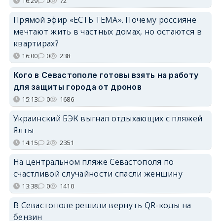
16:29
0
72
Прямой эфир «ЕСТЬ ТЕМА». Почему россияне
мечтают жить в частных домах, но остаются в
квартирах?
16:00
0
238
Кого в Севастополе готовы взять на работу
для защиты города от дронов
15:13
0
1686
Украинский БЭК выгнал отдыхающих с пляжей
Ялты
14:15
2
2351
На центральном пляже Севастополя по
счастливой случайности спасли женщину
13:38
0
1410
В Севастополе решили вернуть QR-коды на
бензин