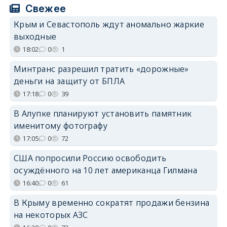
Свежее
Крым и Севастополь ждут аномально жаркие
выходные
18:02
0
1
Минтранс разрешил тратить «дорожные»
деньги на защиту от БПЛА
17:18
0
39
В Алупке планируют установить памятник
именитому фотографу
17:05
0
72
США попросили Россию освободить
осуждённого на 10 лет американца Гилмана
16:40
0
61
В Крыму временно сократят продажи бензина
на некоторых АЗС