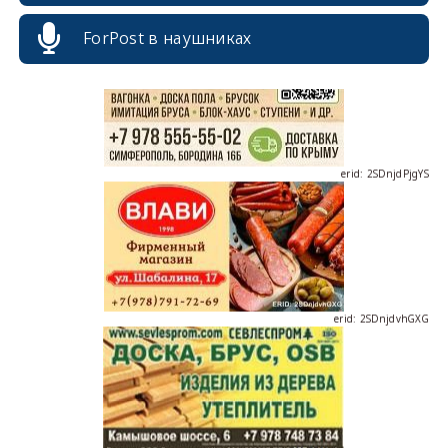
ForPost в наушниках
erid: 2SDnjdPjgYS
erid: 2SDnjdvhGXG
erid: 2SDnjcLUypt