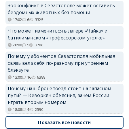
Зооконфликт в Севастополе может оставить
бездомных животных без помощи
17:02
6
3325
Что может измениться в лагере «Чайка» и
батилиманском «профессорском уголке»
20:00
5
3706
Почему у абонентов Севастополя мобильная
связь вела себя по-разному при утреннем
блэкауте
13:00
16
6388
Почему наш бронепоезд стоит на запасном
пути? — Кеворкян объяснил, зачем России
играть вторым номером
18:08
4
2590
Показать все новости