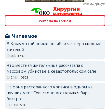
Реклама на ForPost
erid: 2SDnjcrDNw6
Читаемое
В Крыму этой ночью погибли четверо мирных
жителей
0
17370
erid: 2SDnjdPjgYS
Что местная жительница рассказала о
массовом убийстве в севастопольском селе
21
10303
На фоне ресторанного кризиса в одном из
лучших мест Севастополя открылся бар-
erid: 2SDnjdvhGXG
бистро
13
7286