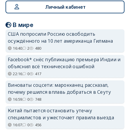
Личный кабинет
В мире
США попросили Россию освободить
осуждённого на 10 лет американца Гилмана
16:40
2
480
Facebook* снёс публикацию премьера Индии и
объяснил всё технической ошибкой
22:16
0
417
Виноваты соцсети: марокканец рассказал,
почему решился вплавь добраться в Сеуту
16:59
0
748
Китай пытается остановить утечку
специалистов и ужесточает правила выезда
16:07
0
456