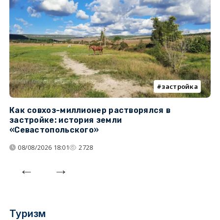
застройка
Как совхоз-миллионер растворялся в
К
застройке: история земли
н
«Севастопольского»
п
08/08/2026 18:01
2728
Туризм