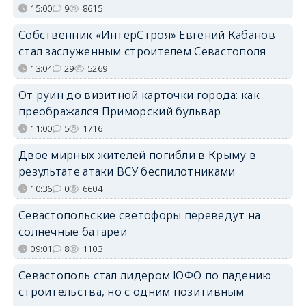
15:00
9
8615
Собственник «ИнтерСтроя» Евгений Кабанов
стал заслуженным строителем Севастополя
13:04
29
5269
От руин до визитной карточки города: как
преображался Приморский бульвар
11:00
5
1716
Двое мирных жителей погибли в Крыму в
результате атаки ВСУ беспилотниками
10:36
0
6604
Севастопольские светофоры переведут на
солнечные батареи
09:01
8
1103
Севастополь стал лидером ЮФО по падению
строительства, но с одним позитивным