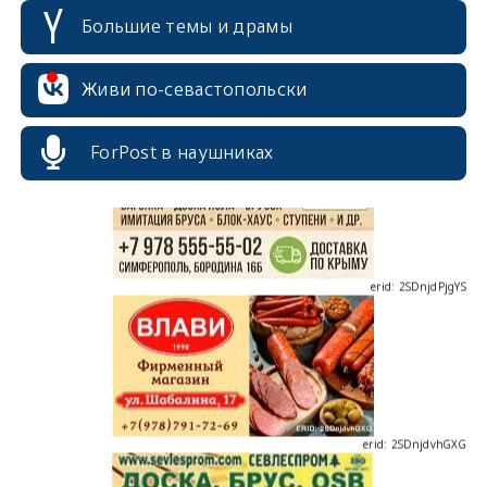
Большие темы и драмы
erid: 2SDnjcrDNw6
Живи по-севастопольски
ForPost в наушниках
erid: 2SDnjdPjgYS
erid: 2SDnjdvhGXG