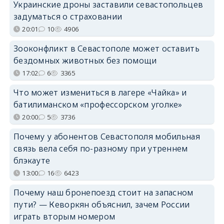
Украинские дроны заставили севастопольцев
задуматься о страховании
20:01
10
4906
Зооконфликт в Севастополе может оставить
бездомных животных без помощи
17:02
6
3365
Что может измениться в лагере «Чайка» и
батилиманском «профессорском уголке»
20:00
5
3736
Почему у абонентов Севастополя мобильная
связь вела себя по-разному при утреннем
блэкауте
13:00
16
6423
Почему наш бронепоезд стоит на запасном
пути? — Кеворкян объяснил, зачем России
играть вторым номером