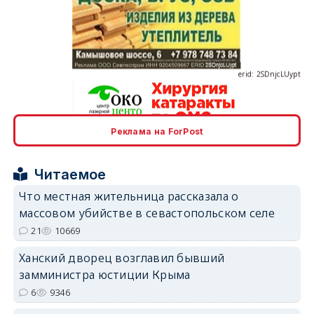
erid: 2SDnjcLUypt
Реклама на ForPost
erid: 2SDnjcrDNw6
Читаемое
Что местная жительница рассказала о
массовом убийстве в севастопольском селе
21
10669
erid: 2SDnjdPjgYS
Ханский дворец возглавил бывший
замминистра юстиции Крыма
6
9346