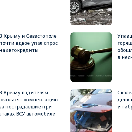
В Крыму и Севастополе
Упавш
почти вдвое упал спрос
горя
на автокредиты
обош
в нес
В Крыму водителям
Сколь
выплатят компенсацию
дешё
за пострадавшие при
и гиб
атаках ВСУ автомобили