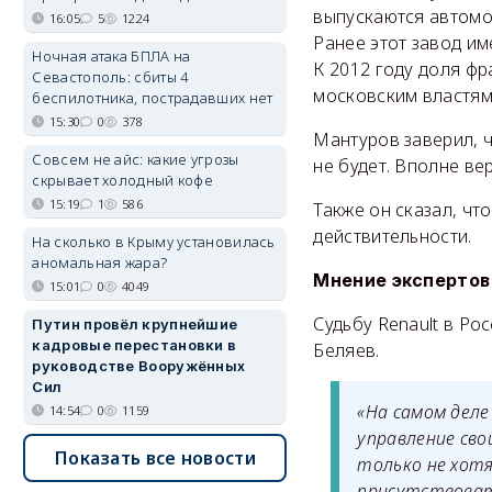
выпускаются автомоб
16:05
5
1224
Ранее этот завод и
Ночная атака БПЛА на
К 2012 году доля фр
Севастополь: сбиты 4
московским властям
беспилотника, пострадавших нет
15:30
0
378
Мантуров заверил, ч
Совсем не айс: какие угрозы
не будет. Вполне ве
скрывает холодный кофе
15:19
1
586
Также он сказал, чт
действительности.
На сколько в Крыму установилась
аномальная жара?
Мнение экспертов
15:01
0
4049
Судьбу Renault в Р
Путин провёл крупнейшие
кадровые перестановки в
Беляев.
руководстве Вооружённых
Сил
«На самом дел
14:54
0
1159
управление сво
Показать все новости
только не хотя
присутствоват