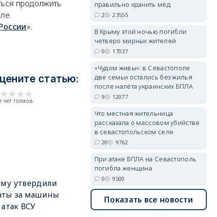
ться продолжить
правильно хранить мёд
але
2
23555
России
».
В Крыму этой ночью погибли
четверо мирных жителей
erid: 2SDnjdvhGXG
0
17037
«Чудом живы»: в Севастополе
две семьи остались без жилья
цените статью:
после налёта украинских БПЛА
9
12077
 нет голосов
Что местная жительница
рассказала о массовом убийстве
в севастопольском селе
20
9762
При атаке БПЛА на Севастополь
погибла женщина
0
9500
ыму утвердили
аты за машины
Показать все новости
 атак ВСУ