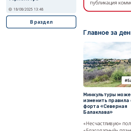
публикация комм
18/08/2025 13:48
В раздел
Главное за ден
Б
Минкультуры може
изменить правила 
форта «Северная
Балаклава»
«Несчастливую» по
«Благодатный» план