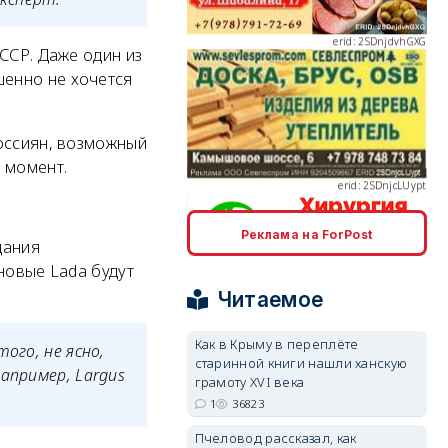
ССР. Даже один из
енно не хочется
erid: 2SDnjcLUypt
россиян, возможный
 момент.
Реклама на ForPost
дания
erid: 2SDnjcrDNw6
новые Lada будут
Читаемое
Как в Крыму в переплёте
ого, не ясно,
старинной книги нашли ханскую
например,
Largus
грамоту XVI века
erid: 2SDnjdPjgYS
1
36823
Пчеловод рассказал, как