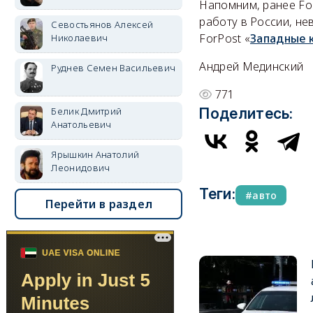
Напомним, ранее For
работу в России, не
Севостьянов Алексей
ForPost «
Западные 
Николаевич
Андрей Мединский
Руднев Семен Васильевич
771
Белик Дмитрий
Поделитесь:
Анатольевич
Ярышкин Анатолий
Леонидович
Теги:
авто
Перейти в раздел