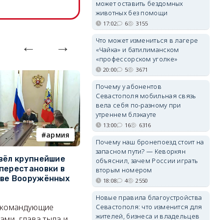
может оставить бездомных
животных без помощи
17:02
6
3155
Что может измениться в лагере
«Чайка» и батилиманском
«профессорском уголке»
20:00
5
3671
Почему у абонентов
Севастополя мобильная связь
вела себя по-разному при
утреннем блэкауте
13:00
16
6316
армия
Балаклава
Почему наш бронепоезд стоит на
запасном пути? — Кеворкян
вёл крупнейшие
В Севастополе утвердили
З
объяснил, зачем России играть
перестановки в
проект застройки центра
м
вторым номером
тве Вооружённых
Балаклавы
ж
18:08
4
2550
Там появится туристический
См
Новые правила благоустройства
 командующие
Севастополя: что изменится для
квартал с отелями и
к
жителей, бизнеса и владельцев
ами, глава тыла и