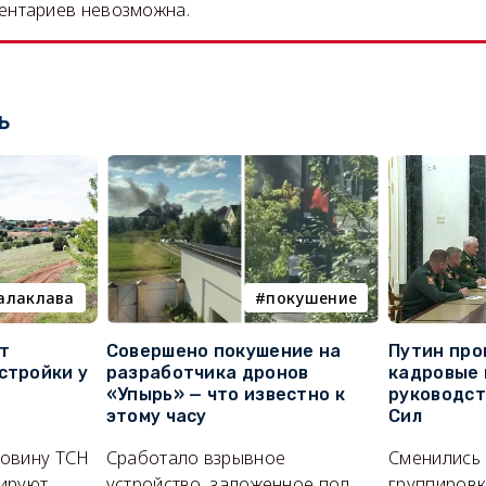
ентариев невозможна.
ь
алаклава
покушение
т
Совершено покушение на
Путин про
стройки у
разработчика дронов
кадровые 
«Упырь» — что известно к
руководс
этому часу
Сил
ловину ТСН
Сработало взрывное
Сменились
ируют
устройство, заложенное под
группировк