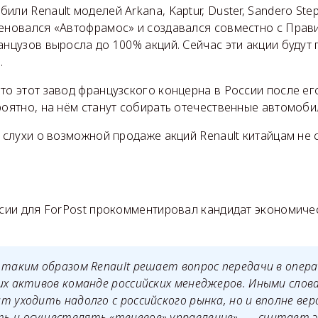
или Renault моделей Arkana, Kaptur, Duster, Sandero Ste
меновался «Автофрамос» и создавался совместно с Прав
анцузов выросла до 100% акций. Сейчас эти акции будут
.
то этот завод французского концерна в России после ег
роятно, на нём станут собирать отечественные автомоби
о слухи о возможной продаже акций Renault китайцам не
оссии для ForPost прокомментировал кандидат экономиче
е таким образом
Renault
решает вопрос п
ередачи в опер
их активов команде российских менеджеров. Иными слов
т уходить надолго с российского рынка, но и вполне ве
ь и осуществлять «теневое» управление», — считает э