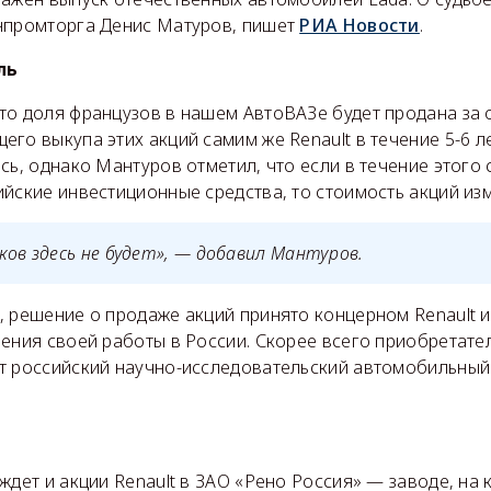
нпромторга Денис Матуров, пишет
РИА Новости
.
ль
то доля французов в нашем АвтоВАЗе будет продана за о
го выкупа этих акций самим же Renault в течение 5-6 л
сь, однако Мантуров отметил, что если в течение этого
йские инвестиционные средства, то стоимость акций изм
ков здесь не будет», — добавил
Мантуров
.
 решение о продаже акций принято концерном Renault и
чения своей работы в России. Скорее всего приобретате
т российский научно-исследовательский автомобильный
ждет и акции Renault в ЗАО «Рено Россия» — заводе, на