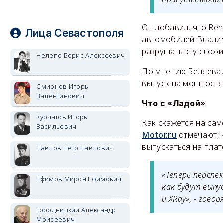
Он добавил, что Ren
Лица Севастополя
автомобилей Владим
разрушать эту слож
Нелепо Борис Алексеевич
По мнению Беляева,
выпуск на мощностя
Смирнов Игорь
Валентинович
Что с «Ладой»
Курчатов Игорь
Как скажется на сам
Васильевич
Motor
.
ru
отмечают, 
выпускаться на плат
Павлов Петр Павлович
«Теперь перспе
Ефимов Мирон Ефимович
как будут выпу
и
XRay
», - гово
Городницкий Александр
Моисеевич