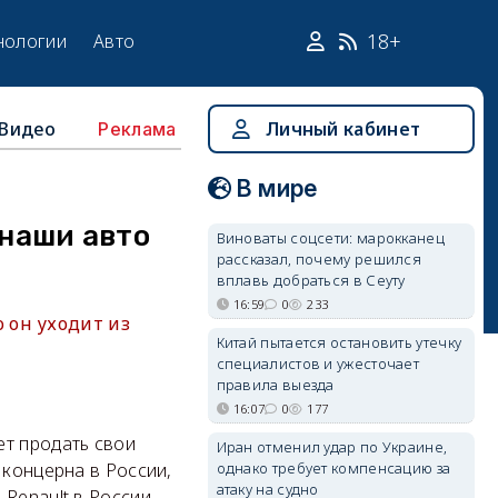
18+
нологии
Авто
Видео
Личный кабинет
Реклама
В мире
 наши авто
Виноваты соцсети: марокканец
рассказал, почему решился
вплавь добраться в Сеуту
16:59
0
233
 он уходит из
Китай пытается остановить утечку
специалистов и ужесточает
правила выезда
16:07
0
177
ет продать свои
Иран отменил удар по Украине,
однако требует компенсацию за
 концерна в России,
атаку на судно
 Renault в России