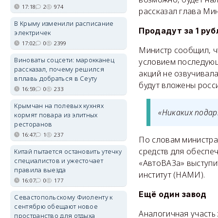
17:18
2
974
рассказал глава Ми
В Крыму изменили расписание
Продадут за 1 руб
электричек
17:02
0
2399
Министр сообщил, ч
Виноваты соцсети: марокканец
условием последующе
рассказал, почему решился
акций не озвучивала
вплавь добраться в Сеуту
будут вложены росси
16:59
0
233
Крымчан на полевых кухнях
«Никаких подар
кормят повара из элитных
ресторанов
16:47
1
237
По словам министра,
средств для обеспе
Китай пытается остановить утечку
специалистов и ужесточает
«АвтоВАЗа» выступи
правила выезда
институт (НАМИ).
16:07
0
177
Ещё один завод
Севастопольскому Фиоленту к
сентябрю обещают новое
Аналогичная участь 
пространство для отдыха