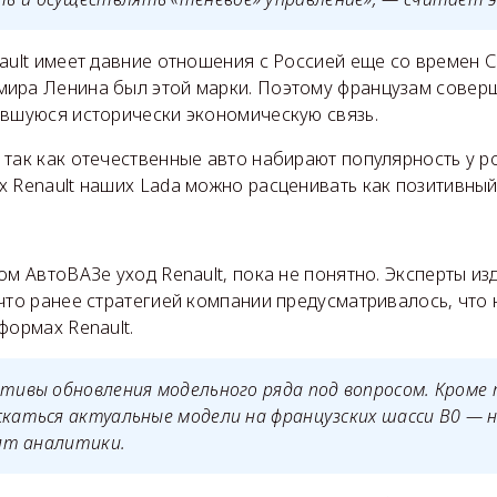
ault имеет давние отношения с Россией еще со времен С
ира Ленина был этой марки. Поэтому французам соверш
ившуюся исторически экономическую связь.
 так как отечественные авто набирают популярность у 
х Renault наших Lada можно расценивать как позитивный
ом АвтоВАЗе уход Renault, пока не понятно. Эксперты из
что ранее стратегией компании предусматривалось, что 
формах Renault.
ктивы обновления модельного ряда под вопросом. Кроме т
скаться актуальные модели на французских шасси B0 — 
рят аналитики.