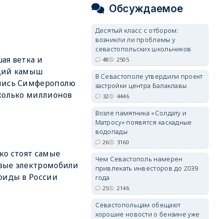
Обсуждаемое
Десятый класс с отбором:
возникли ли проблемы у
севастопольских школьников
ая ветка и
48
2505
щий камыш
В Севастополе утвердили проект
лись Симферополю
застройки центра Балаклавы
колько миллионов
32
4446
Возле памятника «Солдату и
Матросу» появятся каскадные
водопады
26
3160
ко стоят самые
Чем Севастополь намерен
вые электромобили
привлекать инвесторов до 2039
риды в России
года
25
2146
Севастопольцам обещают
хорошие новости о бензине уже