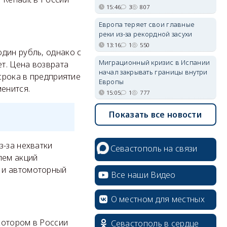
15:46
3
807
Европа теряет свои главные
реки из-за рекордной засухи
13:16
1
550
дин рубль, однако с
Миграционный кризис в Испании
ет. Цена возврата
начал закрывать границы внутри
 срока в предприятие
Европы
енится.
15:05
1
777
Показать все новости
з-за нехватки
Севастополь на связи
лем акций
 и автомоторный
Все наши Видео
О местном для местных
 котором в России
Севастополь в сердце