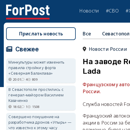
Новости
#СВО
#
Прислать новость
Все
Севастопол
Свежее
Новости России
На заводе R
Минкультуры может изменить
правила стройки у форта
Lada
«Северная Балаклава»
20:01
4
809
Французскому авто
В Севастополе простились с
России.
генерал-майором Василием
Казаченко
Служба новостей Fo
18:02
1
1508
Французский автоко
Совершено покушение на
разработчика дронов «Упырь» —
акции в России за б
что известно к этому часу
возможно, будет нал