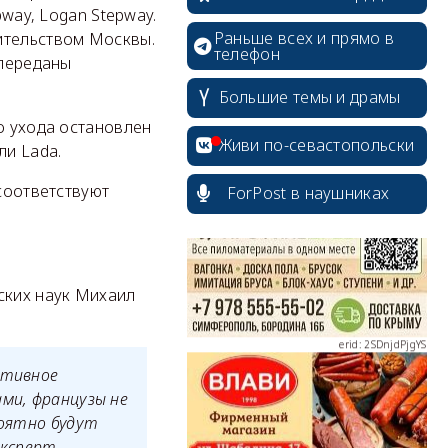
pway, Logan Stepway.
Раньше всех и прямо в
ительством Москвы.
телефон
 переданы
Большие темы и драмы
о ухода остановлен
erid: 2SDnjcrDNw6
Живи по-севастопольски
ли Lada.
 соответствуют
ForPost в наушниках
erid: 2SDnjdPjgYS
ских наук Михаил
ативное
ами, французы не
erid: 2SDnjdvhGXG
роятно будут
ксперт.