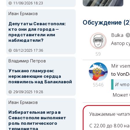
11/06/2026 18:23
Иван Ермаков
Обсуждение (2
Депутаты Севастополя:
кто они для города —
Bulka
представители или
наблюдатели?
Автор с
03/12/2025 17:36
59
Владимир Петров
Mir vse
Утыкано гламуром:
to VonD
нержавеющие сердца
появились над Балаклавой
И что
5546
29/09/2025 19:28
Может б
Иван Ермаков
Избирательная игра в
Уважаемые читате
Севастополе выполняет
роль политического
C 22.00 до 8.00 
термометра