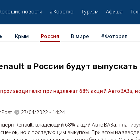
Хорошие новости
#Коротко
Туризм
Афиша
Тех
ь
Крым
В мире
#Фотореп
Россия
enault в России будут выпускать
производителю принадлежат 68% акций АвтоВАЗа, но
rPost
27/04/2022 - 14:24
нцерн Renault, владеющий 68% акций АвтоВАЗа, планиру
есценок, но с последующим выкупом. При этом на заводе
ажен выпуск отечественных автомобилей Lada. О судьбе