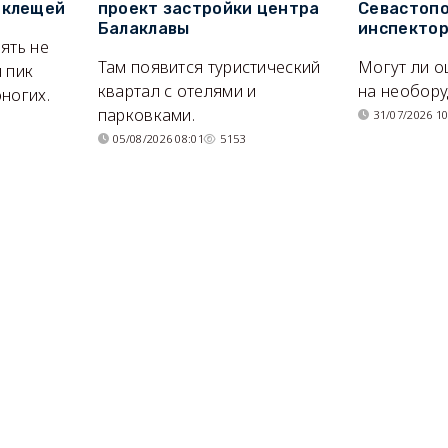
 клещей
проект застройки центра
Севастопо
Балаклавы
инспекто
ять не
Там появится туристический
Могут ли о
 пик
квартал с отелями и
на необор
ногих.
парковками.
31/07/2026 10
05/08/2026 08:01
5153