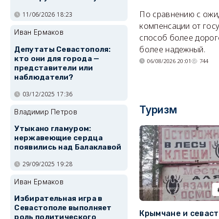
По сравнению с ож
11/06/2026 18:23
компенсации от гос
Иван Ермаков
способ более дорого
более надежный.
Депутаты Севастополя:
кто они для города —
06/08/2026 20:01
744
представители или
наблюдатели?
03/12/2025 17:36
Туризм
Владимир Петров
Утыкано гламуром:
нержавеющие сердца
появились над Балаклавой
29/09/2025 19:28
Иван Ермаков
Избирательная игра в
Севастополе выполняет
Крымчане и севас
роль политического