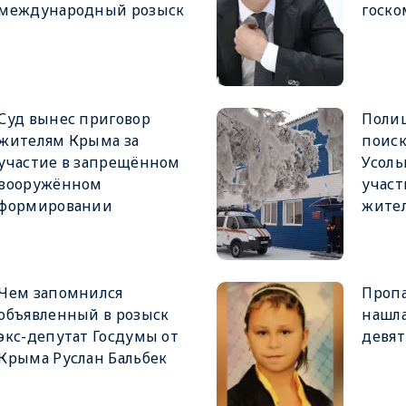
международный розыск
госк
Суд вынес приговор
Полиц
жителям Крыма за
поис
участие в запрещённом
Усоль
вооружённом
участ
формировании
жите
Чем запомнился
Пропа
объявленный в розыск
нашла
экс-депутат Госдумы от
девят
Крыма Руслан Бальбек