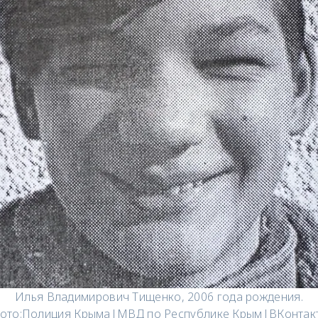
Илья Владимирович Тищенко, 2006 года рождения.
ото:
Полиция Крыма|МВД по Республике Крым|ВКонтак