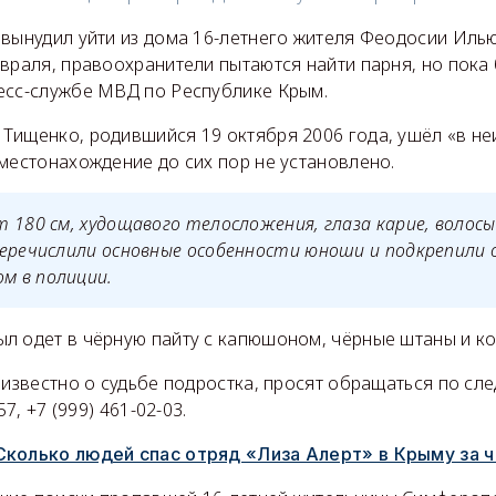
 вынудил уйти из дома 16-летнего жителя Феодосии Иль
враля, правоохранители пытаются найти парня, но пока
есс-службе МВД по Республике Крым.
Тищенко, родившийся 19 октября 2006 года, ушёл «в не
местонахождение до сих пор не установлено.
 180 см, худощавого телосложения, глаза карие, волосы
перечислили основные особенности юноши и подкрепили
 в полиции.
л одет в чёрную пайту с капюшоном, чёрные штаны и к
 известно о судьбе подростка, просят обращаться по с
57, +7 (999) 461-02-03.
Сколько людей спас отряд «Лиза Алерт» в Крыму за 