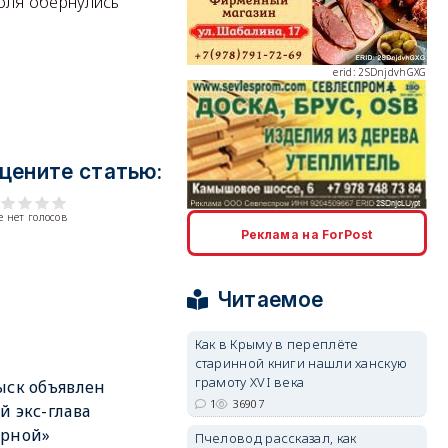
оля обернулись
erid: 2SDnjdvhGXG
цените статью:
erid: 2SDnjcLUypt
 нет голосов
Реклама на ForPost
Читаемое
Как в Крыму в переплёте
старинной книги нашли ханскую
erid: 2SDnjcrDNw6
грамоту XVI века
ыск объявлен
1
36907
й экс-глава
орной»
Пчеловод рассказал, как