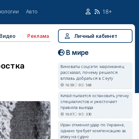
18+
нологии
Авто
Видео
Личный кабинет
Реклама
В мире
ростка
Виноваты соцсети: марокканец
рассказал, почему решился
вплавь добраться в Сеуту
16:59
0
568
Китай пытается остановить утечку
специалистов и ужесточает
правила выезда
16:07
0
330
Иран отменил удар по Украине,
однако требует компенсацию за
атаку на судно