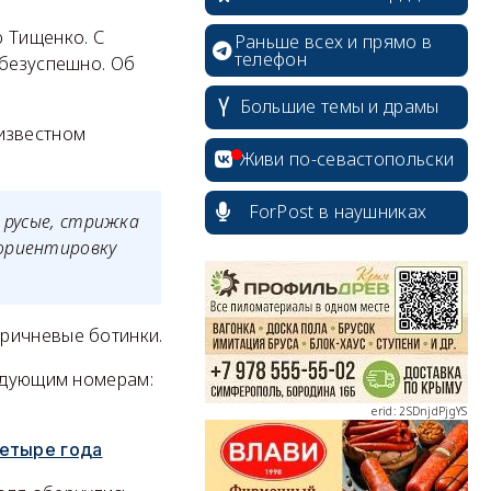
ю Тищенко. С
Раньше всех и прямо в
телефон
 безуспешно. Об
Большие темы и драмы
известном
Живи по-севастопольски
ForPost в наушниках
 русые, стрижка
 ориентировку
erid: 2SDnjcrDNw6
оричневые ботинки.
ледующим номерам:
erid: 2SDnjdPjgYS
четыре года