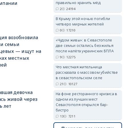
правильно хранить мёд
омпании
2
24194
erid: 2SDnjdPjgYS
В Крыму этой ночью погибли
четверо мирных жителей
0
17210
ия возобновила
«Чудом живы»: в Севастополе
ки семьи
две семьи остались без жилья
цевых — ищут на
после налёта украинских БПЛА
9
12275
ках местных
erid: 2SDnjdvhGXG
лей
Что местная жительница
рассказала о массовом убийстве
в севастопольском селе
21
10127
вшая девочка
На фоне ресторанного кризиса в
сь живой через
одном из лучших мест
Севастополя открылся бар-
ь лет
бистро
13
7211