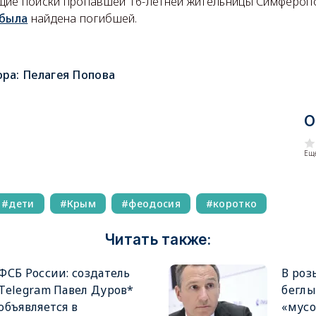
ие поиски пропавшей 16-летней жительницы Симфероп
была
найдена погибшей.
ора:
Пелагея Попова
О
Еще
дети
Крым
феодосия
коротко
Читать также:
ФСБ России: создатель
В роз
Telegram Павел Дуров*
беглы
объявляется в
«мус