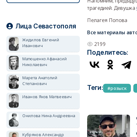
Напомним, предыдущ
трагедией. Девушка
Пелагея Попова
Лица Севастополя
Все материалы авт
Жидилов Евгений
2199
Иванович
Поделитесь:
Матюшенко Афанасий
Николаевич
Марета Анатолий
Степанович
Теги:
розыск
Иванов Яков Матвеевич
Онилова Нина Андреевна
Кубряков Александр