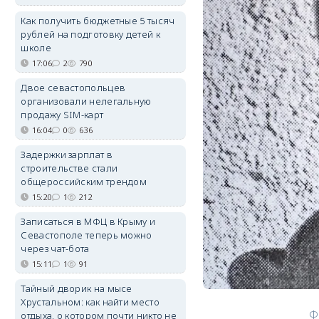
Как получить бюджетные 5 тысяч
рублей на подготовку детей к
школе
17:06
2
790
Двое севастопольцев
организовали нелегальную
продажу SIM-карт
16:04
0
636
Задержки зарплат в
строительстве стали
общероссийским трендом
15:20
1
212
Записаться в МФЦ в Крыму и
Севастополе теперь можно
через чат-бота
15:11
1
91
Тайный дворик на мысе
Хрустальном: как найти место
Ф
отдыха, о котором почти никто не