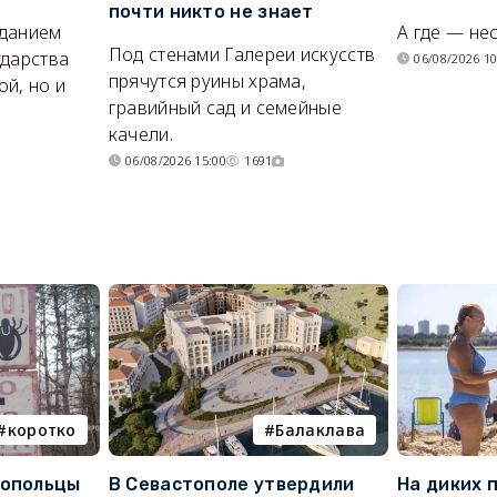
почти никто не знает
иданием
А где — не
Под стенами Галереи искусств
ударства
06/08/2026 10
прячутся руины храма,
й, но и
гравийный сад и семейные
качели.
06/08/2026 15:00
1691
коротко
Балаклава
топольцы
В Севастополе утвердили
На диких 