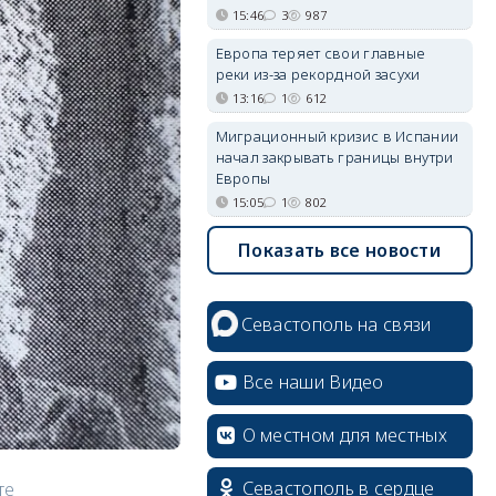
15:46
3
987
Европа теряет свои главные
реки из-за рекордной засухи
13:16
1
612
Миграционный кризис в Испании
начал закрывать границы внутри
Европы
15:05
1
802
Показать все новости
Севастополь на связи
Все наши Видео
О местном для местных
Севастополь в сердце
те