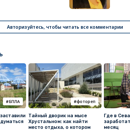
Авторизуйтесь, чтобы читать все комментарии
ь
БПЛА
фотореп
 заставили
Тайный дворик на мысе
Где в Сев
адуматься
Хрустальном: как найти
заработат
место отдыха, о котором
месяц