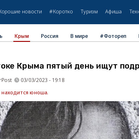
Хорошие новости
#Коротко
Туризм
Афиша
Тех
ь
Россия
В мире
#Фотореп
Крым
токе Крыма пятый день ищут под
rPost
03/03/2023 - 19:18
е находится юноша.