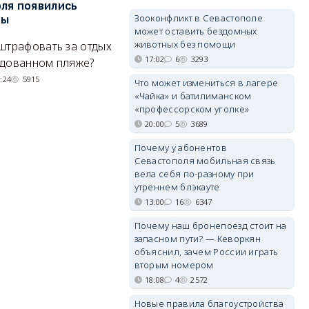
ля появились
сапбордах унесло от берега
о
Зооконфликт в Севастополе
ры
Крыма на километр в море
б
может оставить бездомных
Е
животных без помощи
штрафовать за отдых
Спасатели благополучно
Н
17:02
6
3293
удованном пляже?
вернули туристов обратно на
де
сушу.
:24
5915
Что может измениться в лагере
«Чайка» и батилиманском
29/07/2026 17:03
6380
«профессорском уголке»
20:00
5
3689
Почему у абонентов
Севастополя мобильная связь
вела себя по-разному при
утреннем блэкауте
13:00
16
6347
Почему наш бронепоезд стоит на
запасном пути? — Кеворкян
объяснил, зачем России играть
вторым номером
18:08
4
2572
Новые правила благоустройства