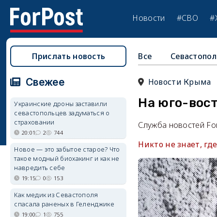
Новости
#СВО
#
Прислать новость
Все
Севастопол
Свежее
Новости Крыма
На юго-вос
Украинские дроны заставили
севастопольцев задуматься о
страховании
Служба новостей Fo
20:01
2
744
Никто не знает, гд
Новое — это забытое старое? Что
такое модный биохакинг и как не
навредить себе
19:15
0
153
Как медик из Севастополя
спасала раненых в Геленджике
19:00
1
755