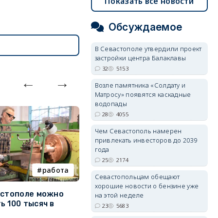
Показать все новости
Обсуждаемое
В Севастополе утвердили проект
застройки центра Балаклавы
32
5153
Возле памятника «Солдату и
Матросу» появятся каскадные
водопады
28
4055
Чем Севастополь намерен
привлекать инвесторов до 2039
года
25
2174
работа
Балаклава
Севастопольцам обещают
хорошие новости о бензине уже
астополе можно
Минкультуры может
С
на этой неделе
ь 100 тысяч в
изменить правила стройки у
р
23
5683
форта «Северная
«