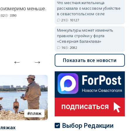
Что местная жительница
Балаклава»
э
соизмеримо меньше.
рассказала о массовом убийстве
в севастопольском селе
«Несчастливую» половину ТСН
С
:02
3390
21
10127
«Благодатный» планируют
у
присоединить к «везучей».
а
Минкультуры может изменить
Тк
правила стройки у форта
05/08/2026 20:01
2082
«Северная Балаклава»
16
2082
Показать все новости
пляж
туризм
Выбор Редакции
пляжах
Двух москвичей на
П