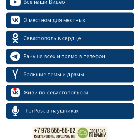
Все наши Видео
О местном для местных
Севастополь в сердце
Раньше всех и прямо в телефон
Большие темы и драмы
erid: 2SDnjcrDNw6
Живи по-севастопольски
ForPost в наушниках
erid: 2SDnjdPjgYS