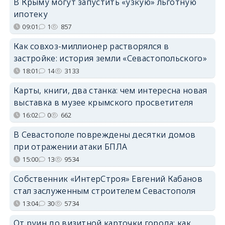
В Крыму могут запустить «узкую» льготную
ипотеку
09:01
1
857
Как совхоз-миллионер растворялся в
застройке: история земли «Севастопольского»
18:01
14
3133
Карты, книги, два станка: чем интересна новая
выставка в музее крымского просветителя
16:02
0
662
В Севастополе повреждены десятки домов
при отражении атаки БПЛА
15:00
13
9534
Собственник «ИнтерСтроя» Евгений Кабанов
стал заслуженным строителем Севастополя
13:04
30
5734
От руин до визитной карточки города: как