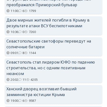
преображался Приморский бульвар
11:00
6
1799
Двое мирных жителей погибли в Крыму в
результате атаки ВСУ беспилотниками
10:36
0
7260
Севастопольские светофоры переведут на
солнечные батареи
09:01
8
1144
Севастополь стал лидером ЮФО по падению
строительства, но с одним позитивным
нюансом
20:02
11
4205
Ханский дворец возглавил бывший
замминистра юстиции Крыма
19:00
6
9587