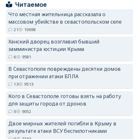
Читаемое
Что местная жительница рассказала о
массовом убийстве в севастопольском селе
21
10698
erid: 2SDnjdPjgYS
Ханский дворец возглавил бывший
замминистра юстиции Крыма
6
9581
В Севастополе повреждены десятки домов
при отражении атаки БПЛА
erid: 2SDnjdvhGXG
13
9513
Кого в Севастополе готовы взять на работу
для защиты города от дронов
0
9052
Двое мирных жителей погибли в Крыму в
результате атаки ВСУ беспилотниками
0
7244