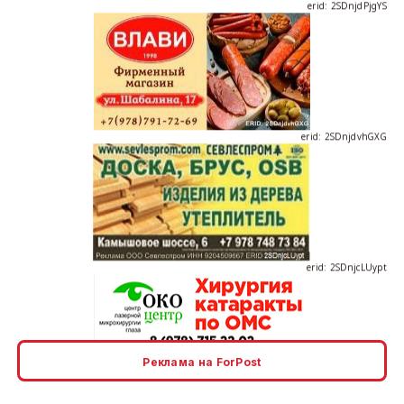
erid: 2SDnjdvhGXG
erid: 2SDnjcLUypt
erid: 2SDnjcrDNw6
Реклама на ForPost