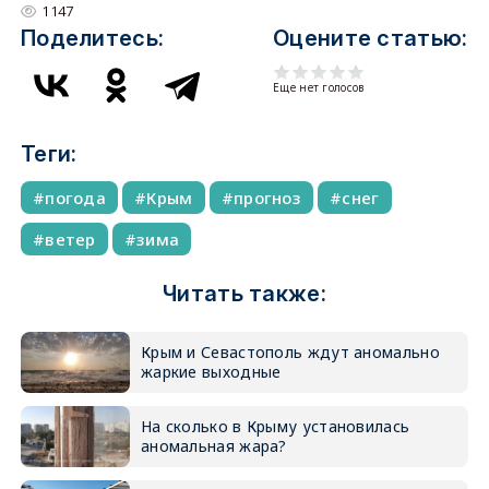
1147
Поделитесь:
Оцените статью:
Еще нет голосов
Теги:
погода
Крым
прогноз
снег
ветер
зима
Читать также:
Крым и Севастополь ждут аномально
жаркие выходные
На сколько в Крыму установилась
аномальная жара?