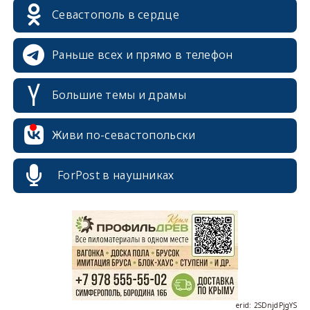
Севастополь в сердце
Раньше всех и прямо в телефон
Большие темы и драмы
Живи по-севастопольски
ForPost в наушниках
erid: 2SDnjcrDNw6
erid: 2SDnjdPjgYS