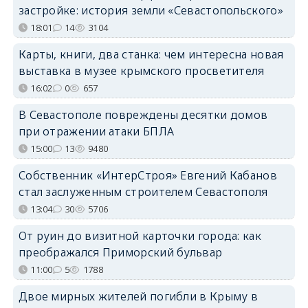
застройке: история земли «Севастопольского»
18:01
14
3104
Карты, книги, два станка: чем интересна новая
выставка в музее крымского просветителя
16:02
0
657
В Севастополе повреждены десятки домов
при отражении атаки БПЛА
15:00
13
9480
Собственник «ИнтерСтроя» Евгений Кабанов
стал заслуженным строителем Севастополя
13:04
30
5706
От руин до визитной карточки города: как
преображался Приморский бульвар
11:00
5
1788
Двое мирных жителей погибли в Крыму в