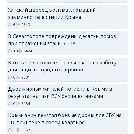
Ханский дворец возглавил бывший
замминистра юстиции Крыма
6
9549
erid: 2SDnjdPjgYS
В Севастополе повреждены десятки домов
при отражении атаки БПЛА
13
9424
Кого в Севастополе готовы взять на работу
для защиты города от дронов
0
9031
erid: 2SDnjdvhGXG
Двое мирных жителей погибли в Крыму в
результате атаки ВСУ беспилотниками
0
7184
Крымчанин печатал боевые дроны для СБУ на
3D-принтере в своей квартире
2
6557