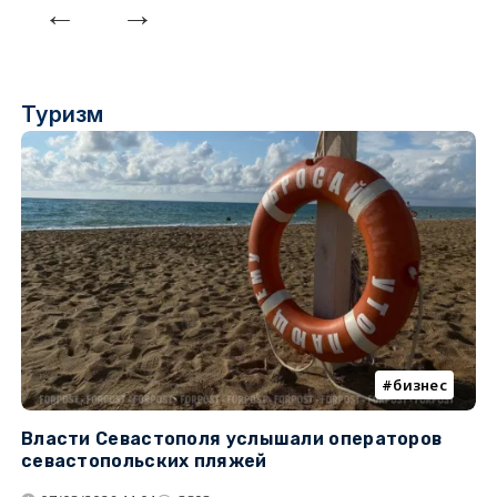
Туризм
бизнес
Власти Севастополя услышали операторов
П
севастопольских пляжей
о