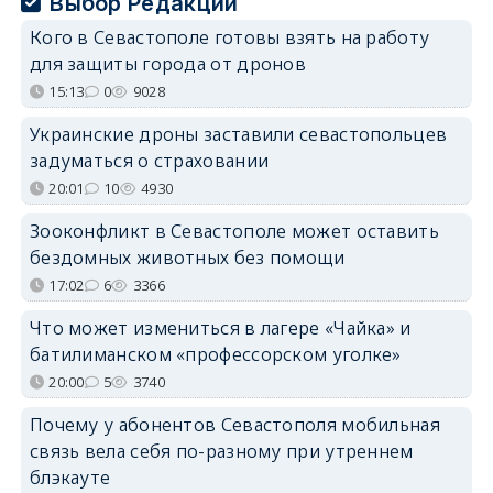
Выбор Редакции
Кого в Севастополе готовы взять на работу
для защиты города от дронов
15:13
0
9028
Украинские дроны заставили севастопольцев
задуматься о страховании
20:01
10
4930
Зооконфликт в Севастополе может оставить
бездомных животных без помощи
17:02
6
3366
Что может измениться в лагере «Чайка» и
батилиманском «профессорском уголке»
20:00
5
3740
Почему у абонентов Севастополя мобильная
связь вела себя по-разному при утреннем
блэкауте