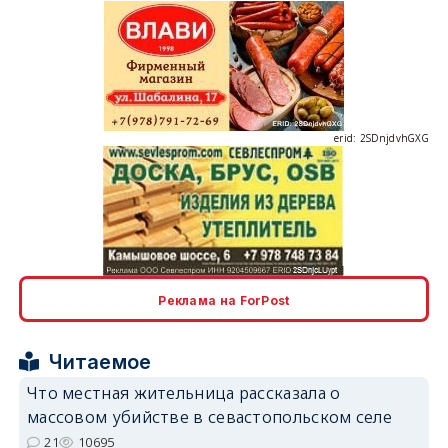
erid: 2SDnjdvhGXG
erid: 2SDnjcLUypt
Реклама на ForPost
Читаемое
Что местная жительница рассказала о
массовом убийстве в севастопольском селе
erid: 2SDnjcrDNw6
21
10695