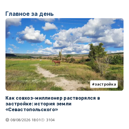
Главное за день
застройка
Как совхоз-миллионер растворялся в
К
застройке: история земли
н
«Севастопольского»
п
08/08/2026 18:01
3104