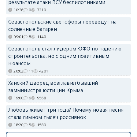
результате атаки ВСУ беспилотниками
10:36
0
7219
Севастопольские светофоры переведут на
солнечные батареи
09:01
8
1140
Севастополь стал лидером ЮФО по падению
строительства, но с одним позитивным
нюансом
20:02
11
4201
Ханский дворец возглавил бывший
замминистра юстиции Крыма
19:00
6
9568
Любовь живёт три года? Почему новая песня
стала гимном тысяч россиянок
18:20
5
1589