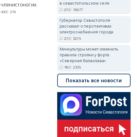
квартал с отелями и
н
в севастопольском селе
 членистоногих.
парковками.
21
10677
:43
274
05/08/2026 08:01
5605
Губернатор Севастополя
рассказал о перспективах
электроснабжения города
21
5215
Минкультуры может изменить
правила стройки у форта
«Северная Балаклава»
18
2335
Показать все новости