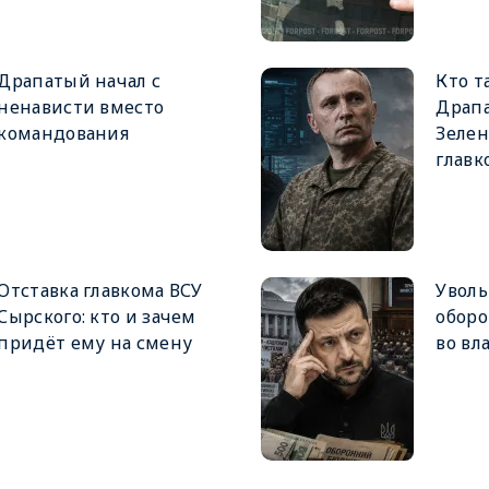
Драпатый начал с
Кто т
ненависти вместо
Драпа
командования
Зеле
главк
Отставка главкома ВСУ
Увол
Сырского: кто и зачем
оборо
придёт ему на смену
во вл