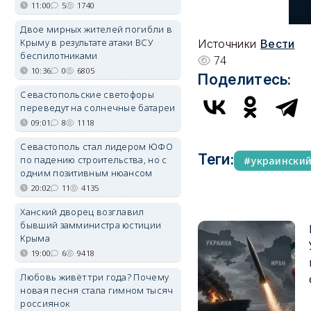
11:00
5
1740
Двое мирных жителей погибли в
Крыму в результате атаки ВСУ
Источники
Вести
беспилотниками
74
10:36
0
6805
Поделитесь:
Севастопольские светофоры
переведут на солнечные батареи
09:01
8
1118
Севастополь стал лидером ЮФО
Теги:
по падению строительства, но с
украински
одним позитивным нюансом
20:02
11
4135
Ханский дворец возглавил
бывший замминистра юстиции
Крыма
19:00
6
9418
Любовь живёт три года? Почему
новая песня стала гимном тысяч
россиянок