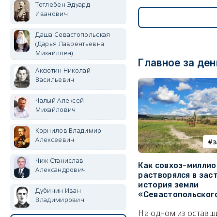
Тотлебен Эдуард
Иванович
Даша Севастопольская
(Дарья Лаврентьевна
Михайлова)
Главное за ден
Аксютин Николай
Васильевич
Чалый Алексей
Михайлович
Корнилов Владимир
Алексеевич
з
Чиж Станислав
Как совхоз-милли
Александрович
растворялся в зас
история земли
Дубинин Иван
«Севастопольског
Владимирович
На одном из оставш