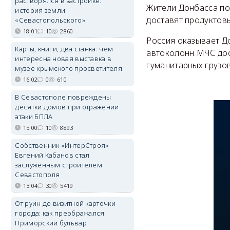
растворялся в застройке:
Жители Донбасса по
история земли
доставят продуктовы
«Севастопольского»
18:01
10
2860
Россия оказывает До
Карты, книги, два станка: чем
автоколонн МЧС дос
интересна новая выставка в
гуманитарных грузов
музее крымского просветителя
16:02
0
610
В Севастополе повреждены
десятки домов при отражении
атаки БПЛА
15:00
10
8893
Собственник «ИнтерСтроя»
Евгений Кабанов стал
заслуженным строителем
Севастополя
13:04
30
5419
От руин до визитной карточки
города: как преображался
Приморский бульвар