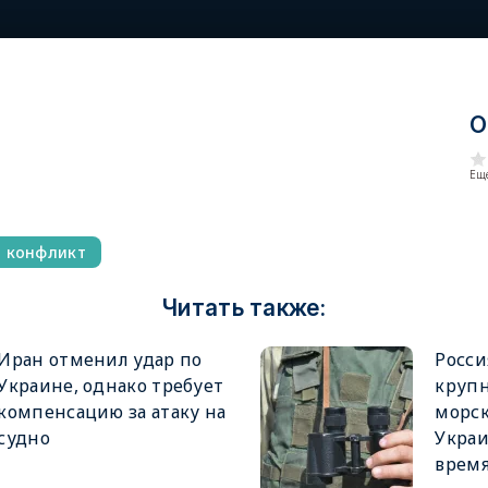
О
Еще
й конфликт
Читать также:
Иран отменил удар по
Росси
Украине, однако требует
крупн
компенсацию за атаку на
морск
судно
Украи
врем