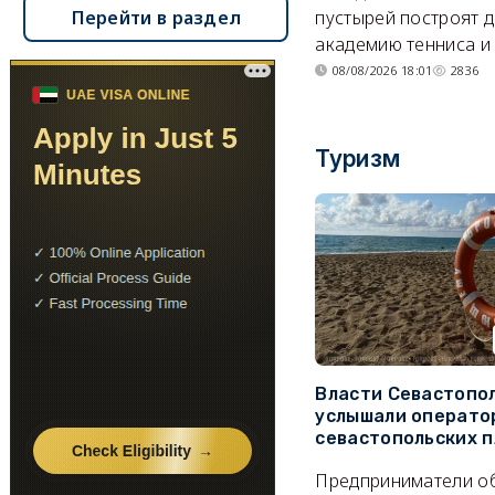
Перейти в раздел
пустырей построят д
академию тенниса и 
08/08/2026 18:01
2836
Туризм
Власти Севастопо
услышали операто
севастопольских 
Предприниматели о