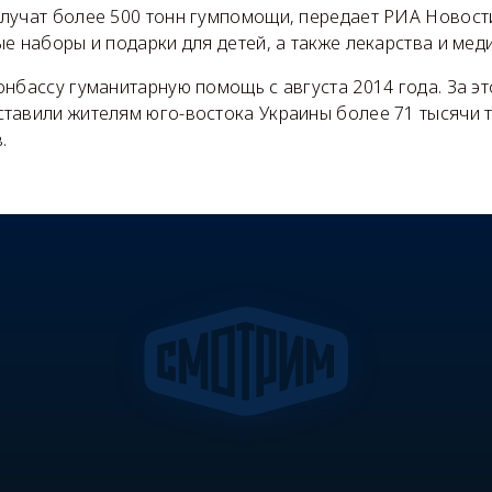
лучат более 500 тонн гумпомощи, передает РИА Новости
е наборы и подарки для детей, а также лекарства и ме
нбассу гуманитарную помощь с августа 2014 года. За эт
тавили жителям юго-востока Украины более 71 тысячи 
.