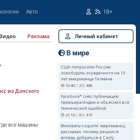
18+
нологии
Авто
Видео
Личный кабинет
Реклама
В мире
у
США попросили Россию
освободить осуждённого на 10
лет американца Гилмана
16:40
2
488
сс из Донского
Facebook* снёс публикацию
премьера Индии и объяснил всё
технической ошибкой
22:16
0
419
 где все машины
Виноваты соцсети: марокканец
рассказал, почему решился
вплавь добраться в Сеуту