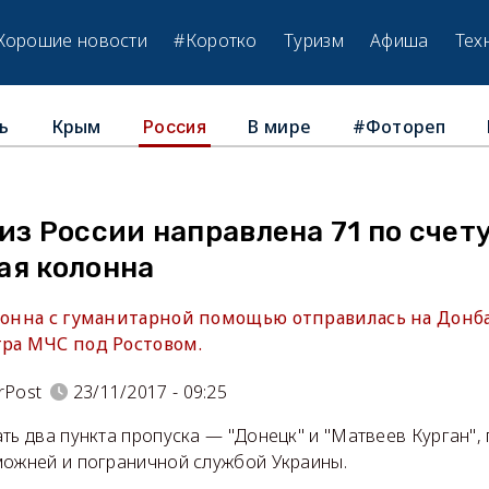
Хорошие новости
#Коротко
Туризм
Афиша
Тех
ь
Крым
В мире
#Фотореп
Россия
из России направлена 71 по счет
ая колонна
олонна с гуманитарной помощью отправилась на Донба
тра МЧС под Ростовом.
rPost
23/11/2017 - 09:25
ть два пункта пропуска — "Донецк" и "Матвеев Курган",
можней и пограничной службой Украины.