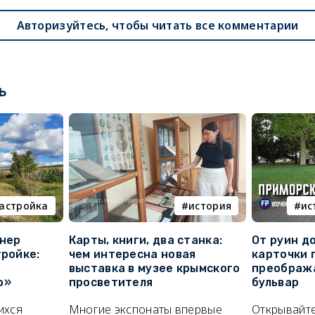
Авторизуйтесь, чтобы читать все комментарии
ь
астройка
история
ис
онер
Карты, книги, два станка:
От руин д
тройке:
чем интересна новая
карточки 
выставка в музее крымского
преображ
о»
просветителя
бульвар
ихся
Многие экспонаты впервые
Открывайте