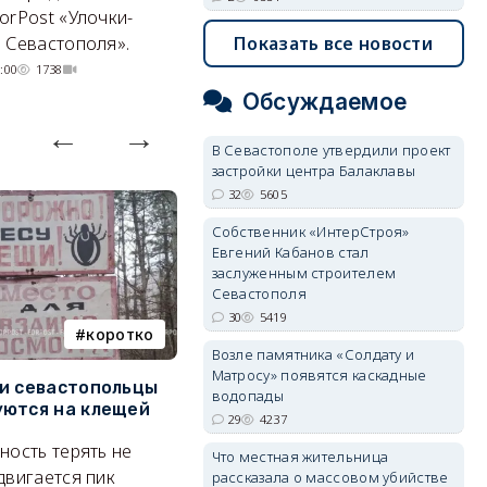
orPost «Улочки-
совершенно по-разному.
Показать все новости
 Севастополя».
07/08/2026 20:02
4129
:00
1738
Обсуждаемое
В Севастополе утвердили проект
застройки центра Балаклавы
32
5605
Собственник «ИнтерСтроя»
Евгений Кабанов стал
заслуженным строителем
Севастополя
30
5419
коротко
Балаклава
Возле памятника «Солдату и
Матросу» появятся каскадные
и севастопольцы
В Севастополе утвердили
Н
водопады
ются на клещей
проект застройки центра
С
29
4237
Балаклавы
и
ность терять не
Что местная жительница
Там появится туристический
М
двигается пик
рассказала о массовом убийстве