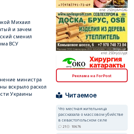
акой Михаил
тый и зачем
erid: 2SDnjcLUypt
нский сменил
ома ВСУ
Реклама на ForPost
erid: 2SDnjcrDNw6
ьнение министра
ны вскрыло раскол
асти Украины
Читаемое
Что местная жительница
рассказала о массовом убийстве
в севастопольском селе
erid: 2SDnjdPjgYS
21
10676