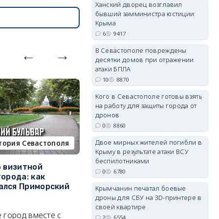
Ханский дворец возглавил
бывший замминистра юстиции
Крыма
6
9417
В Севастополе повреждены
erid: 2SDnjdvhGXG
десятки домов при отражении
атаки БПЛА
10
8870
Кого в Севастополе готовы взять
на работу для защиты города от
дронов
0
8860
Двое мирных жителей погибли в
тория Севастополя
недвижимость
Крыму в результате атаки ВСУ
беспилотниками
о визитной
Севастополь стал лидером
К
0
6780
города: как
ЮФО по падению
в
ался Приморский
строительства, но с одним
г
Крымчанин печатал боевые
позитивным нюансом
дроны для СБУ на 3D-принтере в
Ч
своей квартире
 город вместе с
Кризис ударил по регионам
го
2
6554