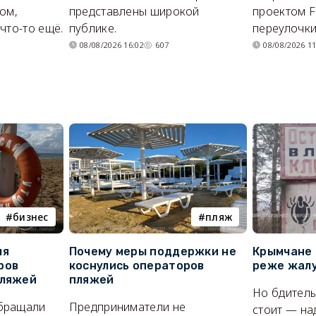
ом,
представлены широкой
проектом F
что-то ещё.
публике.
переулочки
08/08/2026 16:02
607
08/08/2026 11
бизнес
пляж
ля
Почему меры поддержки не
Крымчане 
ров
коснулись операторов
реже жалу
пляжей
пляжей
Но бдитель
бращали
Предприниматели не
стоит — на