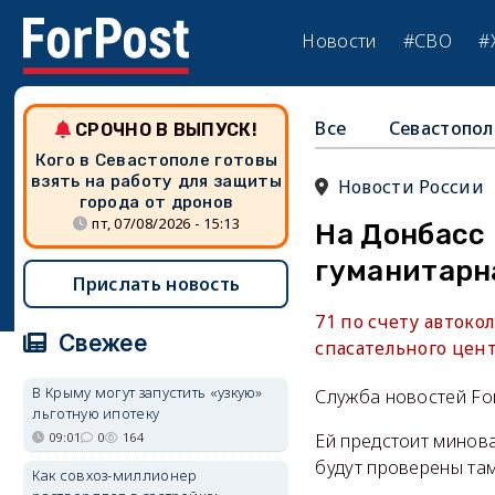
Новости
#СВО
#
Все
Севастопол
СРОЧНО В ВЫПУСК!
Кого в Севастополе готовы
взять на работу для защиты
Новости России
города от дронов
пт, 07/08/2026 - 15:13
На Донбасс 
гуманитарн
Прислать новость
71 по счету авток
Свежее
спасательного цен
В Крыму могут запустить «узкую»
Служба новостей Fo
льготную ипотеку
09:01
0
164
Ей предстоит минова
будут проверены та
Как совхоз-миллионер