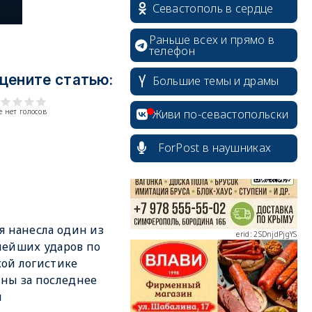
Севастополь в сердце
Раньше всех и прямо в
телефон
цените статью:
Большие темы и драмы
erid: 2SDnjcrDNw6
Живи по-севастопольски
 нет голосов
ForPost в наушниках
erid: 2SDnjdPjgYS
я нанесла один из
ейших ударов по
ой логистике
ны за последнее
erid: 2SDnjdvhGXG
я