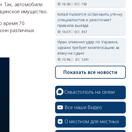
. Так, автомобили
16:59
0
750
дицинское имущество.
Китай пытается остановить утечку
специалистов и ужесточает
о время 70
правила выезда
тонн различных
16:07
0
457
Иран отменил удар по Украине,
однако требует компенсацию за
атаку на судно
15:46
3
1241
Показать все новости
Севастополь на связи
Все наши Видео
О местном для местных