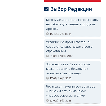
Выбор Редакции
Кого в Севастополе готовы взять
на работу для защиты города от
дронов
15:13
0
8834
Украинские дроны заставили
севастопольцев задуматься о
страховании
20:01
10
4912
Зооконфликт в Севастополе
может оставить бездомных
животных без помощи
17:02
6
3365
Что может измениться в лагере
«Чайка» и батилиманском
«профессорском уголке»
20:00
5
3738