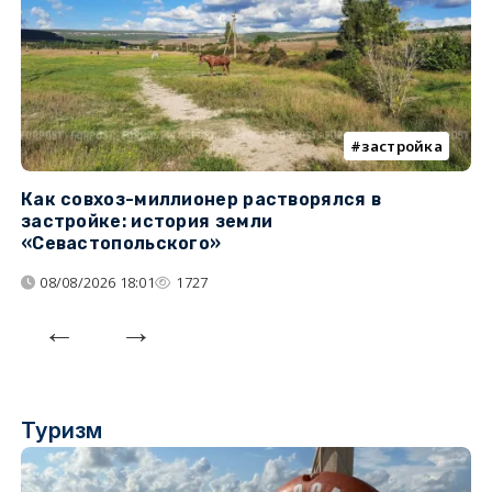
застройка
Как совхоз-миллионер растворялся в
К
застройке: история земли
н
«Севастопольского»
п
08/08/2026 18:01
1727
Туризм