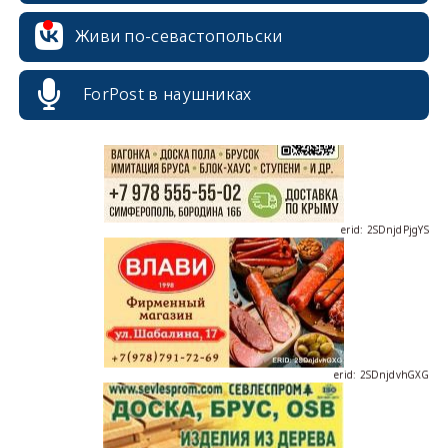
erid: 2SDnjcrDNw6
Живи по-севастопольски
ForPost в наушниках
erid: 2SDnjdPjgYS
erid: 2SDnjdvhGXG