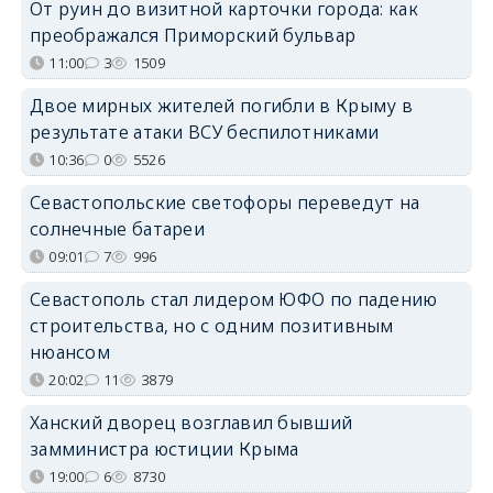
От руин до визитной карточки города: как
преображался Приморский бульвар
11:00
3
1509
Двое мирных жителей погибли в Крыму в
результате атаки ВСУ беспилотниками
10:36
0
5526
Севастопольские светофоры переведут на
солнечные батареи
09:01
7
996
Севастополь стал лидером ЮФО по падению
строительства, но с одним позитивным
нюансом
20:02
11
3879
Ханский дворец возглавил бывший
замминистра юстиции Крыма
19:00
6
8730