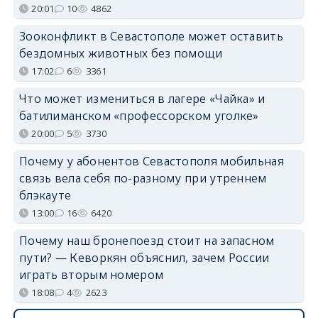
20:01
10
4862
Зооконфликт в Севастополе может оставить
бездомных животных без помощи
17:02
6
3361
Что может измениться в лагере «Чайка» и
батилиманском «профессорском уголке»
20:00
5
3730
Почему у абонентов Севастополя мобильная
связь вела себя по-разному при утреннем
блэкауте
13:00
16
6420
Почему наш бронепоезд стоит на запасном
пути? — Кеворкян объяснил, зачем России
играть вторым номером
18:08
4
2623