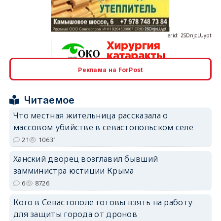
erid: 2SDnjcLUypt
Реклама на ForPost
erid: 2SDnjcrDNw6
Читаемое
Что местная жительница рассказала о
массовом убийстве в севастопольском селе
21
10631
erid: 2SDnjdPjgYS
Ханский дворец возглавил бывший
замминистра юстиции Крыма
6
8726
Кого в Севастополе готовы взять на работу
для защиты города от дронов
erid: 2SDnjdvhGXG