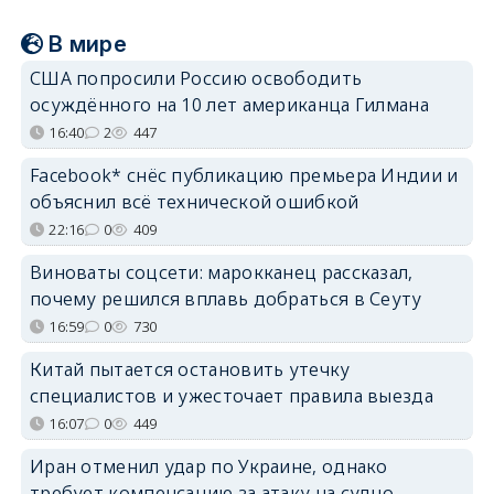
В мире
США попросили Россию освободить
осуждённого на 10 лет американца Гилмана
16:40
2
447
Facebook* снёс публикацию премьера Индии и
объяснил всё технической ошибкой
22:16
0
409
Виноваты соцсети: марокканец рассказал,
почему решился вплавь добраться в Сеуту
16:59
0
730
Китай пытается остановить утечку
специалистов и ужесточает правила выезда
16:07
0
449
Иран отменил удар по Украине, однако
требует компенсацию за атаку на судно