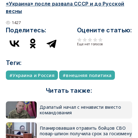
«Украина» после развала СССР и до Русской
весны
1427
Поделитесь:
Оцените статью:
Еще нет голосов
Теги:
Украина и Россия
внешняя политика
Читать также:
Драпатый начал с ненависти вместо
командования
Планировавшая отравить бойцов СВО
повар-шпион получила срок за госизмену