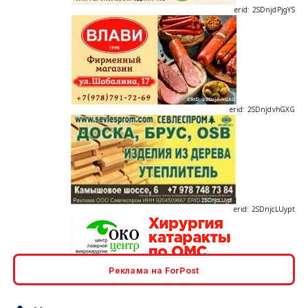
erid: 2SDnjdvhGXG
erid: 2SDnjcLUypt
Реклама на ForPost
erid: 2SDnjcrDNw6