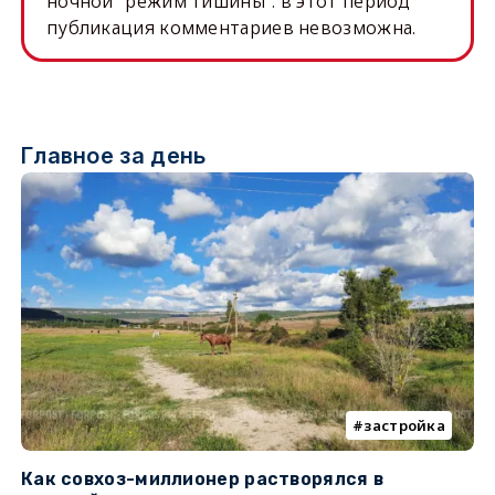
ночной "режим тишины": в этот период
публикация комментариев невозможна.
Главное за день
застройка
Как совхоз-миллионер растворялся в
К