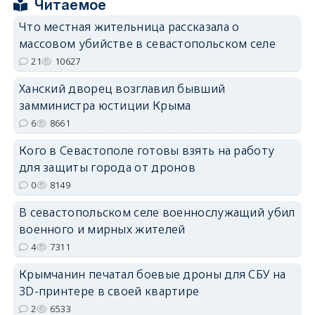
Читаемое
Что местная жительница рассказала о
массовом убийстве в севастопольском селе
21
10627
erid: 2SDnjdPjgYS
Ханский дворец возглавил бывший
замминистра юстиции Крыма
6
8661
Кого в Севастополе готовы взять на работу
для защиты города от дронов
erid: 2SDnjdvhGXG
0
8149
В севастопольском селе военнослужащий убил
военного и мирных жителей
4
7311
Крымчанин печатал боевые дроны для СБУ на
3D-принтере в своей квартире
2
6533