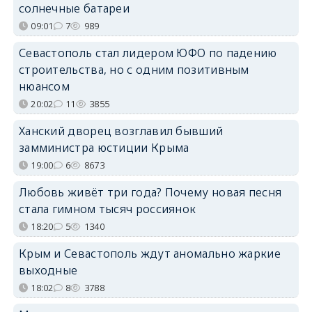
солнечные батареи
09:01
7
989
Севастополь стал лидером ЮФО по падению
строительства, но с одним позитивным
нюансом
20:02
11
3855
Ханский дворец возглавил бывший
замминистра юстиции Крыма
19:00
6
8673
Любовь живёт три года? Почему новая песня
стала гимном тысяч россиянок
18:20
5
1340
Крым и Севастополь ждут аномально жаркие
выходные
18:02
8
3788