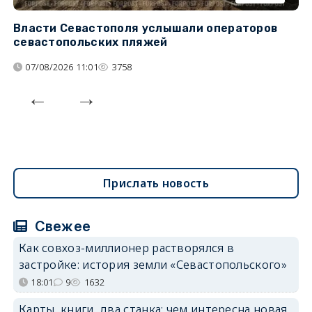
Власти Севастополя услышали операторов
П
севастопольских пляжей
о
07/08/2026 11:01
3758
Прислать новость
Свежее
Как совхоз-миллионер растворялся в
застройке: история земли «Севастопольского»
18:01
9
1632
Карты, книги, два станка: чем интересна новая