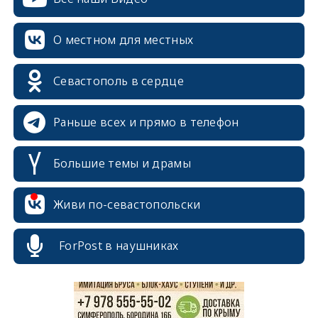
О местном для местных
Севастополь в сердце
Раньше всех и прямо в телефон
Большие темы и драмы
erid: 2SDnjcrDNw6
Живи по-севастопольски
ForPost в наушниках
erid: 2SDnjdPjgYS