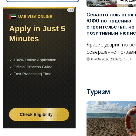
Севастополь стал
ЮФО по падению
строительства, но
позитивным нюан
Кризис ударил по р
совершенно по-разн
07/08/2026 20:02
1854
Туризм