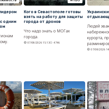
 лидером
Кого в Севастополе готовы
Украински
взять на работу для защиты
отдыхающи
 с одним
города от дронов
Людей эвак
сом
Что надо знать о МОГах
набережно
егионам
города.
курорта, п
ому.
07/08/2026 15:13
4746
разминиров
07/08/2026 14