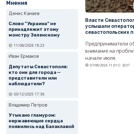
Мнения
Денис Канаев
Власти Севастопо
Слово "Украина" не
услышали операто
принадлежит этому
севастопольских 
монстру Зеленскому
Предприниматели о
11/06/2026 18:23
внимание на пробле
Иван Ермаков
начале июля.
07/08/2026 11:01
3237
Депутаты Севастополя:
кто они для города —
представители или
наблюдатели?
03/12/2025 17:36
Владимир Петров
Утыкано гламуром:
нержавеющие сердца
появились над Балаклавой