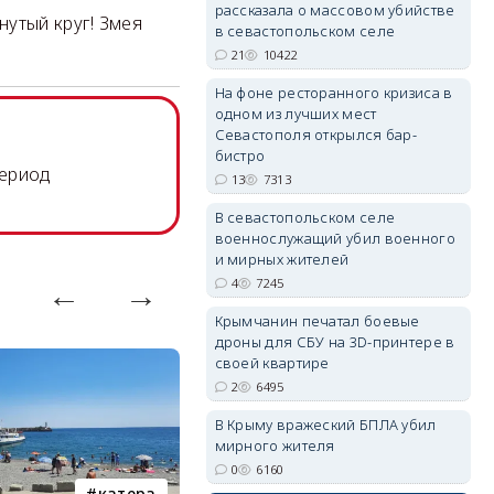
рассказала о массовом убийстве
нутый круг! Змея
в севастопольском селе
21
10422
На фоне ресторанного кризиса в
erid: 2SDnjdvhGXG
одном из лучших мест
Севастополя открылся бар-
бистро
период
13
7313
В севастопольском селе
военнослужащий убил военного
и мирных жителей
4
7245
Крымчанин печатал боевые
дроны для СБУ на 3D-принтере в
своей квартире
2
6495
В Крыму вражеский БПЛА убил
мирного жителя
0
6160
катера
электроснабжение