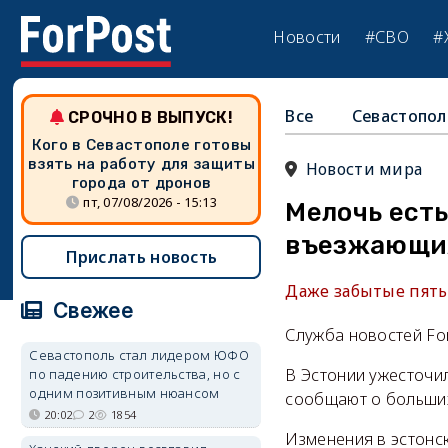
Новости
#СВО
#
Все
Севастопол
СРОЧНО В ВЫПУСК!
Кого в Севастополе готовы
взять на работу для защиты
Новости мира
города от дронов
пт, 07/08/2026 - 15:13
Мелочь есть
въезжающих
Прислать новость
Даже забытые пять
Свежее
Служба новостей Fo
Севастополь стал лидером ЮФО
В Эстонии ужесточи
по падению строительства, но с
одним позитивным нюансом
сообщают о больших
20:02
2
1854
Изменения в эстонс