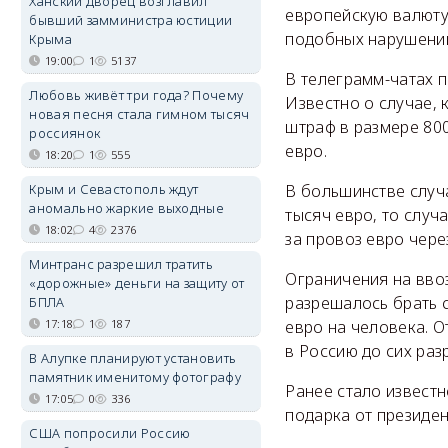
Ханский дворец возглавил
европейскую валюту 
бывший замминистра юстиции
подобных нарушени
Крыма
19:00
1
5137
В телеграмм-чатах 
Любовь живёт три года? Почему
Известно о случае,
новая песня стала гимном тысяч
штраф в размере 80
россиянок
евро.
18:20
1
555
Крым и Севастополь ждут
В большинстве случ
аномально жаркие выходные
тысяч евро, то случ
18:02
4
2376
за провоз евро чере
Минтранс разрешил тратить
Ограничения на ввоз
«дорожные» деньги на защиту от
разрешалось брать с
БПЛА
17:18
1
187
евро на человека. О
в Россию до сих ра
В Алупке планируют установить
памятник именитому фотографу
Ранее стало извест
17:05
0
336
подарка от президен
США попросили Россию