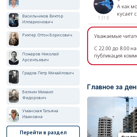
А как м
кусает с
Васильчиков Виктор
1318
Илларионович
Рихтер Оттон Борисович
Уважаемые читате
C 22.00 до 8.00 
Пожаров Николай
публикация комм
Арсентьевич
Градов Петр Михайлович
Главное за ден
Белкин Михаил
Федорович
Уманская Татьяна
Ивановна
Перейти в раздел
недв