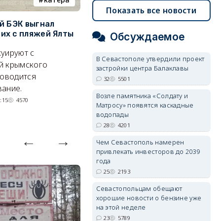
Показать все новости
й БЭК выгнал
Губернатор Севастополя
П
х с пляжей Ялты
рассказал о перспективах
к
Обсуждаемое
электроснабжения города
п
уируют с
В Севастополе утвердили проект
Энергетики, подчеркнул он,
П
й крымского
застройки центра Балаклавы
делают практически
и
роводится
32
5501
невозможное.
ош
ание.
Возле памятника «Солдату и
07/08/2026 10:13
4494
:15
4570
Матросу» появятся каскадные
водопады
28
4201
Чем Севастополь намерен
привлекать инвесторов до 2039
года
25
2193
Севастопольцам обещают
хорошие новости о бензине уже
на этой неделе
23
5789