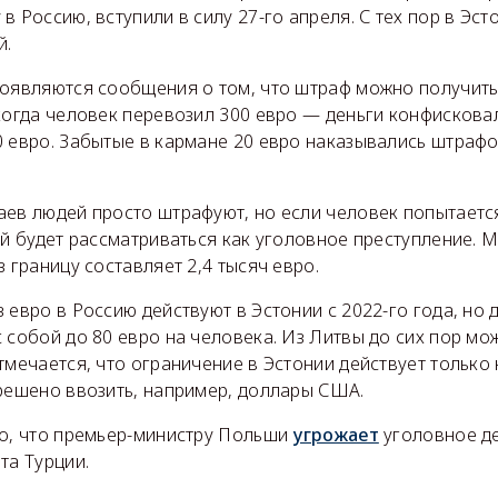
в Россию, вступили в силу 27-го апреля. С тех пор в Эс
й.
появляются сообщения о том, что штраф можно получить
 когда человек перевозил 300 евро — деньги конфисков
0 евро. Забытые в кармане 20 евро наказывались штрафо
аев людей просто штрафуют, но если человек попытаетс
ай будет рассматриваться как уголовное преступление.
з границу составляет 2,4 тысяч евро.
 евро в Россию действуют в Эстонии с 2022-го года, но
 собой до 80 евро на человека. Из Литвы до сих пор мо
тмечается, что ограничение в Эстонии действует только
зрешено ввозить, например, доллары США.
но, что премьер-министру Польши
угрожает
уголовное де
та Турции.