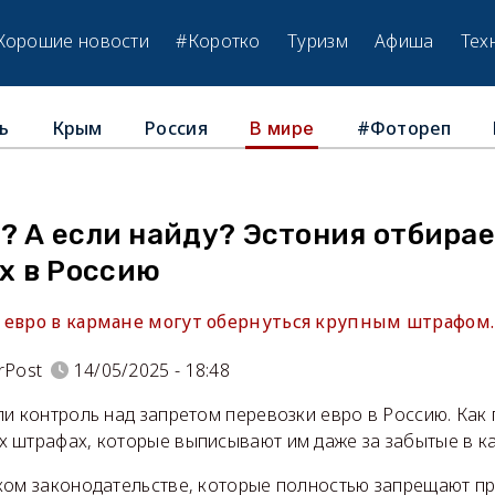
Хорошие новости
#Коротко
Туризм
Афиша
Тех
ь
Крым
Россия
#Фотореп
В мире
? А если найду? Эстония отбирае
 в Россию
 евро в кармане могут обернуться крупным штрафом.
rPost
14/05/2025 - 18:48
ли контроль над запретом перевозки евро в Россию. Как
 штрафах, которые выписывают им даже за забытые в к
ком законодательстве, которые полностью запрещают п