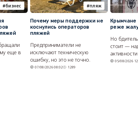
бизнес
пляж
ля
Почему меры поддержки не
Крымчане 
ров
коснулись операторов
реже жалу
пляжей
пляжей
Но бдитель
бращали
Предприниматели не
стоит — на
му еще в
исключают техническую
активности
ошибку, но это не точно.
05/08/2026 12
07/08/2026 08:02
1289