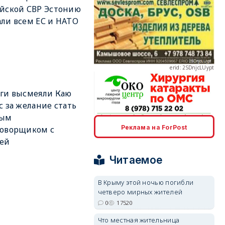
йской СВР Эстонию
ли всем ЕС и НАТО
erid: 2SDnjcLUypt
ги высмеяли Каю
с за желание стать
ным
erid: 2SDnjcrDNw6
Реклама на ForPost
говорщиком с
ией
Читаемое
В Крыму этой ночью погибли
четверо мирных жителей
erid: 2SDnjdPjgYS
0
17520
Что местная жительница