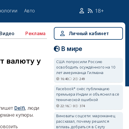
18+
нологии
Авто
Видео
Личный кабинет
Реклама
В мире
т валюту у
США попросили Россию
освободить осуждённого на 10
лет американца Гилмана
16:40
2
249
Facebook* снёс публикацию
премьера Индии и объяснил всё
технической ошибкой
22:16
0
374
 пишет
Delfi
, люди
армане купюры.
Виноваты соцсети: марокканец
рассказал, почему решился
ровозить
вплавь добраться в Сеуту