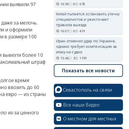
тонии выявили 97
16:59
0
678
Китай пытается остановить утечку
специалистов и ужесточает
 даже за мелочь.
правила выезда
али и оформили
16:07
0
419
м в размере 100
Иран отменил удар по Украине,
однако требует компенсацию за
атаку на судно
я вывезти более 10
15:46
3
1199
 Максимальный штраф
Показать все новости
 долгое время
жно ввозить до 60
Севастополь на связи
 на евро — из страны
Все наши Видео
ло из-за ценного
О местном для местных