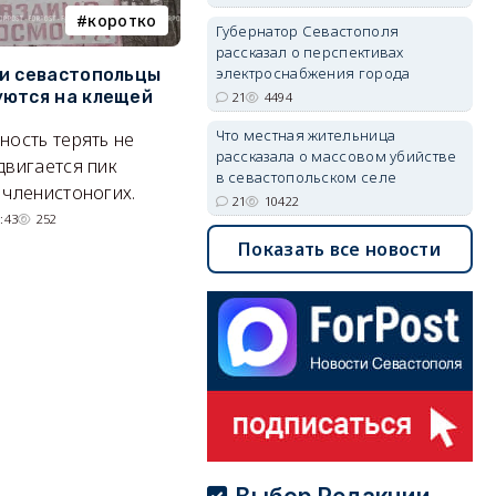
коротко
Балаклава
Губернатор Севастополя
рассказал о перспективах
электроснабжения города
и севастопольцы
В Севастополе утвердили
Н
ются на клещей
проект застройки центра
С
21
4494
Балаклавы
и
Что местная жительница
ность терять не
рассказала о массовом убийстве
Там появится туристический
М
двигается пик
в севастопольском селе
квартал с отелями и
н
 членистоногих.
21
10422
парковками.
:43
252
05/08/2026 08:01
5501
Показать все новости