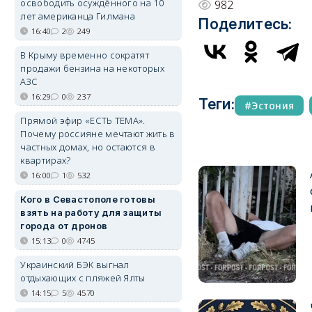
освободить осуждённого на 10
982
лет американца Гилмана
Поделитесь:
16:40
2
249
В Крыму временно сократят
продажи бензина на некоторых
АЗС
16:29
0
237
Теги:
Эстония
Прямой эфир «ЕСТЬ ТЕМА».
Почему россияне мечтают жить в
частных домах, но остаются в
квартирах?
16:00
1
532
Кого в Севастополе готовы
взять на работу для защиты
города от дронов
15:13
0
4745
Украинский БЭК выгнал
отдыхающих с пляжей Ялты
14:15
5
4570