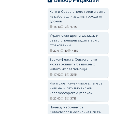
Выбор Редакции
Кого в Севастополе готовы взять
на работу для защиты города от
дронов
15:13
0
4746
Украинские дроны заставили
севастопольцев задуматься о
страховании
20:01
10
4550
Зооконфликт в Севастополе
может оставить бездомных
животных без помощи
17:02
6
3345
Что может измениться в лагере
«Чайка» и батилиманском
«профессорском уголке»
20:00
5
3719
Почему у абонентов
Севастополя мобильная связь