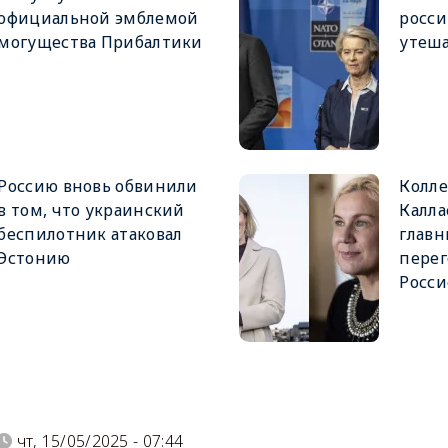
официальной эмблемой
росси
могущества Прибалтики
утеша
Россию вновь обвинили
Колле
в том, что украинский
Калла
беспилотник атаковал
глав
Эстонию
пере
Росс
)
чт, 15/05/2025 - 07:44