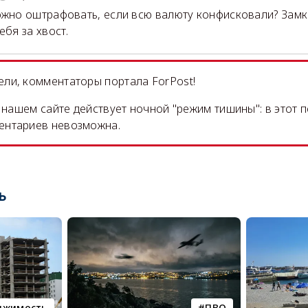
ожно оштрафовать, если всю валюту конфисковали? Замк
ебя за хвост.
ли, комментаторы портала ForPost!
на нашем сайте действует ночной "режим тишины": в этот 
ентариев невозможна.
ь
ижимость
ПВО