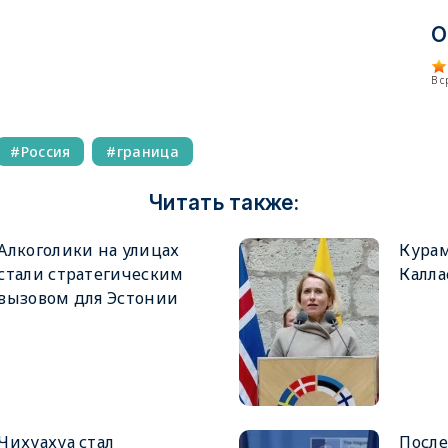
О
В 
Россия
граница
Читать также:
Алкоголики на улицах
Курам
стали стратегическим
Калла
вызовом для Эстонии
Чихуахуа стал
После