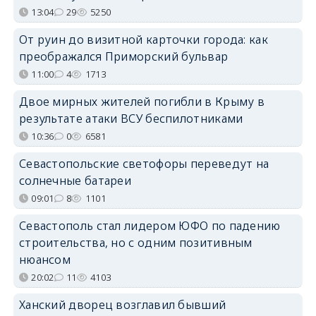
13:04
29
5250
От руин до визитной карточки города: как
преображался Приморский бульвар
11:00
4
1713
Двое мирных жителей погибли в Крыму в
результате атаки ВСУ беспилотниками
10:36
0
6581
Севастопольские светофоры переведут на
солнечные батареи
09:01
8
1101
Севастополь стал лидером ЮФО по падению
строительства, но с одним позитивным
нюансом
20:02
11
4103
Ханский дворец возглавил бывший