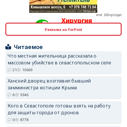
Реклама на ForPost
erid: 2SDnjcrDNw6
Читаемое
Что местная жительница рассказала о
массовом убийстве в севастопольском селе
21
10669
erid: 2SDnjdPjgYS
Ханский дворец возглавил бывший
замминистра юстиции Крыма
6
9346
Кого в Севастополе готовы взять на работу
для защиты города от дронов
erid: 2SDnjdvhGXG
0
8778