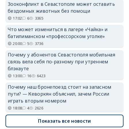
Зооконфликт в Севастополе может оставить
бездомных животных без помощи
17:02
6
3365
Что может измениться в лагере «Чайка» и
батилиманском «профессорском уголке»
20:00
5
3736
Почему у абонентов Севастополя мобильная
связь вела себя по-разному при утреннем
блэкауте
13:00
16
6423
Почему наш бронепоезд стоит на запасном
пути? — Кеворкян объяснил, зачем России
играть вторым номером
18:08
4
2626
Показать все новости