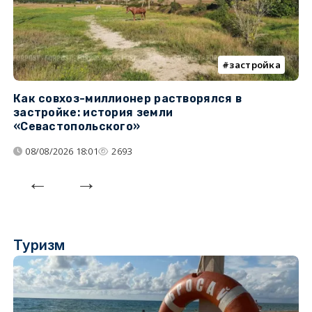
застройка
Как совхоз-миллионер растворялся в
К
застройке: история земли
н
«Севастопольского»
п
08/08/2026 18:01
2693
Туризм