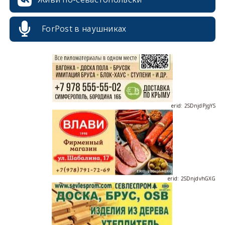
ForPost в наушниках
erid: 2SDnjdPjgYS
erid: 2SDnjdvhGXG
erid: 2SDnjcLUypt