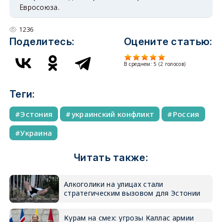
Евросоюза.
1236
Поделитесь:
Оцените статью:
В среднем:
5
(
2
голосов)
Теги:
Эстония
украинский конфликт
Россия
Украина
Читать также:
Алкоголики на улицах стали
стратегическим вызовом для Эстонии
Курам на смех: угрозы Каллас армии