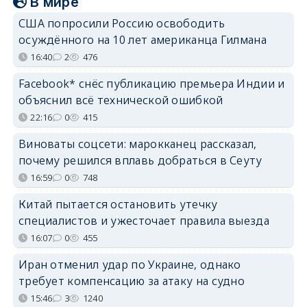
В мире
США попросили Россию освободить
осуждённого на 10 лет американца Гилмана
16:40
2
476
Facebook* снёс публикацию премьера Индии и
объяснил всё технической ошибкой
22:16
0
415
Виноваты соцсети: марокканец рассказал,
почему решился вплавь добраться в Сеуту
16:59
0
748
Китай пытается остановить утечку
специалистов и ужесточает правила выезда
16:07
0
455
Иран отменил удар по Украине, однако
требует компенсацию за атаку на судно
15:46
3
1240