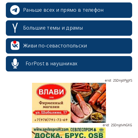
Раньше всех и прямо в телефон
Большие темы и драмы
erid: 2SDnjcrDNw6
Живи по-севастопольски
ForPost в наушниках
erid: 2SDnjdPjgYS
erid: 2SDnjdvhGXG