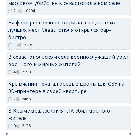
массовом убийстве в севастопольском селе
21
10294
На фоне ресторанного кризиса в одном из
erid: 2SDnjdvhGXG
лучших мест Севастополя открылся бар-
бистро
13
7284
В севастопольском селе военнослужащий убил
военного и мирных жителей
4
7198
Крымчанин печатал боевые дроны для СБУ на
3D-принтере в своей квартире
2
6468
В Крыму вражеский БПЛА убил мирного
жителя
0
6125