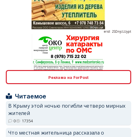
erid: 2SDnjcLUypt
erid: 2SDnjcrDNw6
Реклама на ForPost
Читаемое
В Крыму этой ночью погибли четверо мирных
жителей
erid: 2SDnjdPjgYS
0
17354
Что местная жительница рассказала о