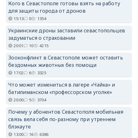
Кого в Севастополе готовы взять на работу
для защиты города от дронов
15:13
0
1354
Украинские дроны заставили севастопольцев
задуматься о страховании
20:01
10
4215
Зооконфликт в Севастополе может оставить
бездомных животных без помощи
17:02
6
3325
Что может измениться в лагере «Чайка» и
батилиманском «профессорском уголке»
20:00
5
3704
Почему у абонентов Севастополя мобильная
связь вела себя по-разному при утреннем
блэкауте
13:00
16
6386