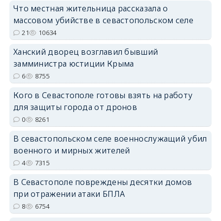
Что местная жительница рассказала о
массовом убийстве в севастопольском селе
21
10634
erid: 2SDnjdPjgYS
Ханский дворец возглавил бывший
замминистра юстиции Крыма
6
8755
Кого в Севастополе готовы взять на работу
для защиты города от дронов
erid: 2SDnjdvhGXG
0
8261
В севастопольском селе военнослужащий убил
военного и мирных жителей
4
7315
В Севастополе повреждены десятки домов
при отражении атаки БПЛА
8
6754