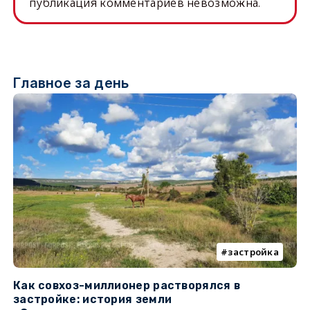
публикация комментариев невозможна.
Главное за день
застройка
Как совхоз-миллионер растворялся в
К
застройке: история земли
н