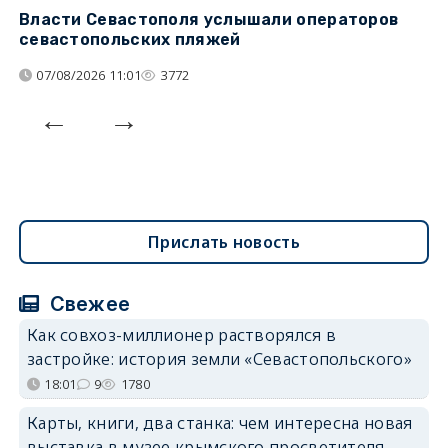
Власти Севастополя услышали операторов
П
севастопольских пляжей
о
07/08/2026 11:01
3772
Прислать новость
Свежее
Как совхоз-миллионер растворялся в
застройке: история земли «Севастопольского»
18:01
9
1780
Карты, книги, два станка: чем интересна новая
выставка в музее крымского просветителя