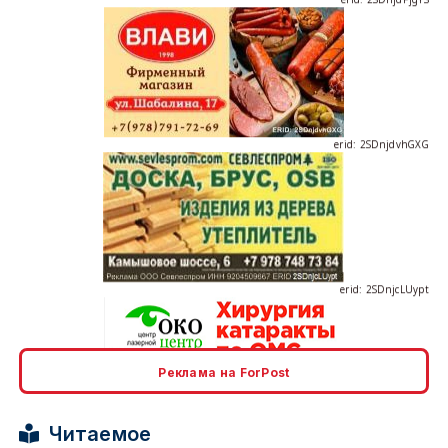
erid: 2SDnjdvhGXG
erid: 2SDnjcLUypt
Реклама на ForPost
erid: 2SDnjcrDNw6
Читаемое