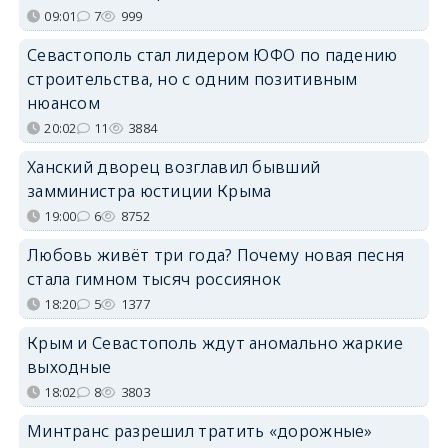
09:01
7
999
Севастополь стал лидером ЮФО по падению
строительства, но с одним позитивным
нюансом
20:02
11
3884
Ханский дворец возглавил бывший
замминистра юстиции Крыма
19:00
6
8752
Любовь живёт три года? Почему новая песня
стала гимном тысяч россиянок
18:20
5
1377
Крым и Севастополь ждут аномально жаркие
выходные
18:02
8
3803
Минтранс разрешил тратить «дорожные»