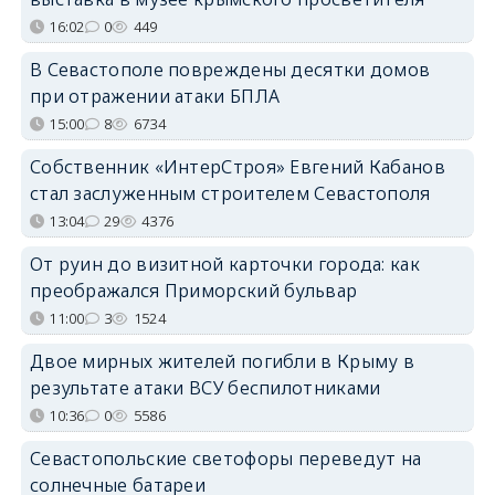
16:02
0
449
В Севастополе повреждены десятки домов
при отражении атаки БПЛА
15:00
8
6734
Собственник «ИнтерСтроя» Евгений Кабанов
стал заслуженным строителем Севастополя
13:04
29
4376
От руин до визитной карточки города: как
преображался Приморский бульвар
11:00
3
1524
Двое мирных жителей погибли в Крыму в
результате атаки ВСУ беспилотниками
10:36
0
5586
Севастопольские светофоры переведут на
солнечные батареи