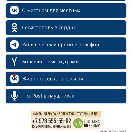
О местном для местных
Севастополь в сердце
Раньше всех и прямо в телефон
Большие темы и драмы
erid: 2SDnjcrDNw6
Живи по-севастопольски
ForPost в наушниках
erid: 2SDnjdPjgYS