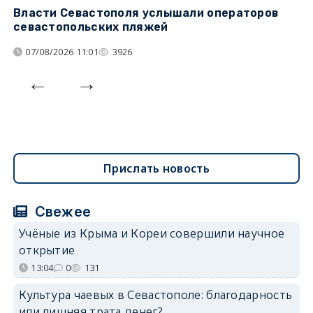
Власти Севастополя услышали операторов
П
севастопольских пляжей
о
07/08/2026 11:01
3926
Прислать новость
Свежее
Учёные из Крыма и Кореи совершили научное
открытие
13:04
0
131
Культура чаевых в Севастополе: благодарность
или лишняя трата денег?