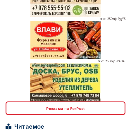
erid: 2SDnjdPjgYS
erid: 2SDnjdvhGXG
erid: 2SDnjcLUypt
Реклама на ForPost
Читаемое