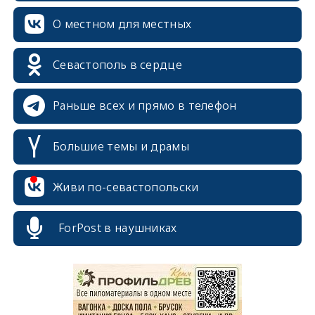
О местном для местных
Севастополь в сердце
Раньше всех и прямо в телефон
Большие темы и драмы
Живи по-севастопольски
ForPost в наушниках
erid: 2SDnjcrDNw6