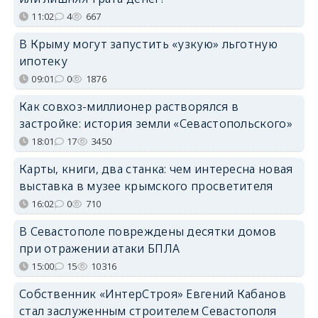
11:02
4
667
В Крыму могут запустить «узкую» льготную
ипотеку
09:01
0
1876
Как совхоз-миллионер растворялся в
застройке: история земли «Севастопольского»
18:01
17
3450
Карты, книги, два станка: чем интересна новая
выставка в музее крымского просветителя
16:02
0
710
В Севастополе повреждены десятки домов
при отражении атаки БПЛА
15:00
15
10316
Собственник «ИнтерСтроя» Евгений Кабанов
стал заслуженным строителем Севастополя