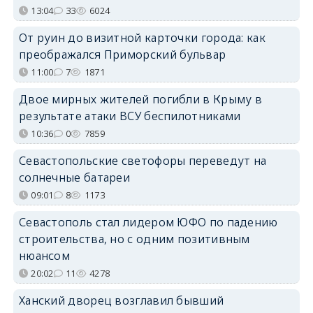
13:04
33
6024
От руин до визитной карточки города: как
преображался Приморский бульвар
11:00
7
1871
Двое мирных жителей погибли в Крыму в
результате атаки ВСУ беспилотниками
10:36
0
7859
Севастопольские светофоры переведут на
солнечные батареи
09:01
8
1173
Севастополь стал лидером ЮФО по падению
строительства, но с одним позитивным
нюансом
20:02
11
4278
Ханский дворец возглавил бывший