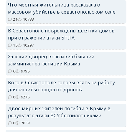
erid: 2SDnjcrDNw6
Что местная жительница рассказала о
массовом убийстве в севастопольском селе
21
10733
В Севастополе повреждены десятки домов
при отражении атаки БПЛА
15
10297
erid: 2SDnjdPjgYS
Ханский дворец возглавил бывший
замминистра юстиции Крыма
6
9796
Кого в Севастополе готовы взять на работу
erid: 2SDnjdvhGXG
для защиты города от дронов
0
9276
Двое мирных жителей погибли в Крыму в
результате атаки ВСУ беспилотниками
0
7839