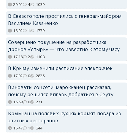
20:01
4
1039
В Севастополе простились с генерал-майором
Василием Казаченко
18:02
1
1779
Совершено покушение на разработчика
дронов «Упырь» — что известно к этому часу
17:18
2
1103
В Крыму изменили расписание электричек
17:02
0
2825
Виноваты соцсети: марокканец рассказал,
почему решился вплавь добраться в Сеуту
16:59
0
271
Крымчан на полевых кухнях кормят повара из
элитных ресторанов
16:47
1
344