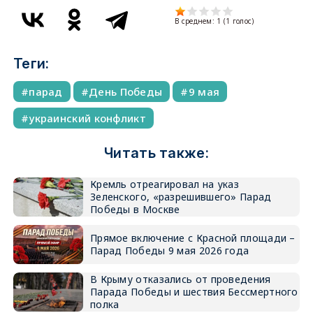
В среднем:
1
(
1
голос)
Теги:
парад
День Победы
9 мая
украинский конфликт
Читать также:
Кремль отреагировал на указ
Зеленского, «разрешившего» Парад
Победы в Москве
Прямое включение с Красной площади –
Парад Победы 9 мая 2026 года
В Крыму отказались от проведения
Парада Победы и шествия Бессмертного
полка