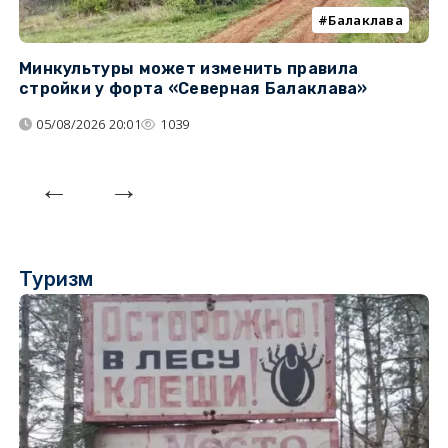
Балаклава
Минкультуры может изменить правила
С
стройки у форта «Северная Балаклава»
д
05/08/2026 20:01
1039
Туризм