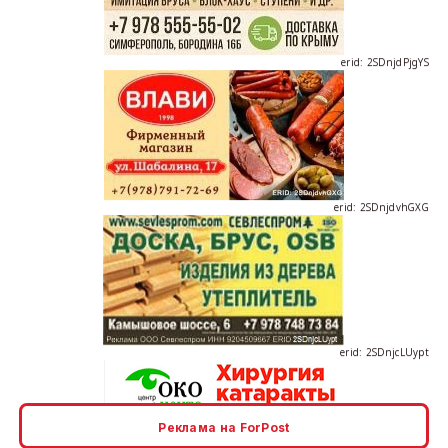
erid: 2SDnjdPjgYS
erid: 2SDnjdvhGXG
erid: 2SDnjcLUypt
Реклама на ForPost
erid: 2SDnjcrDNw6