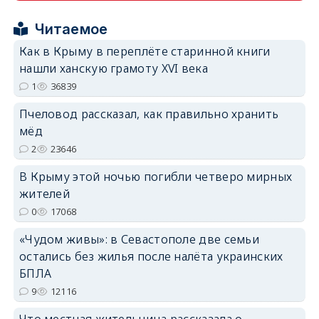
Читаемое
Как в Крыму в переплёте старинной книги
нашли ханскую грамоту XVI века
1
36839
erid: 2SDnjdPjgYS
Пчеловод рассказал, как правильно хранить
мёд
2
23646
В Крыму этой ночью погибли четверо мирных
жителей
erid: 2SDnjdvhGXG
0
17068
«Чудом живы»: в Севастополе две семьи
остались без жилья после налёта украинских
БПЛА
9
12116
Что местная жительница рассказала о