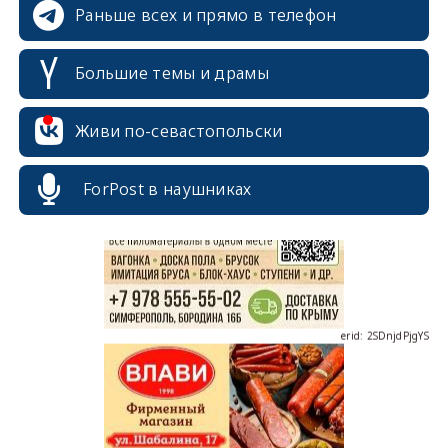
Раньше всех и прямо в телефон
Большие темы и драмы
Живи по-севастопольски
erid: 2SDnjcrDNw6
ForPost в наушниках
erid: 2SDnjdPjgYS
erid: 2SDnjdvhGXG