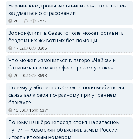
Украинские дроны заставили севастопольцев
задуматься о страховании
20:01
3
2532
Зооконфликт в Севастополе может оставить
бездомных животных без помощи
17:02
6
3306
Что может измениться в лагере «Чайка» и
батилиманском «профессорском уголке»
20:00
5
3693
Почему у абонентов Севастополя мобильная
связь вела себя по-разному при утреннем
блэкауте
13:00
16
6371
Почему наш бронепоезд стоит на запасном
пути? — Кеворкян объяснил, зачем России
играть вторым номером