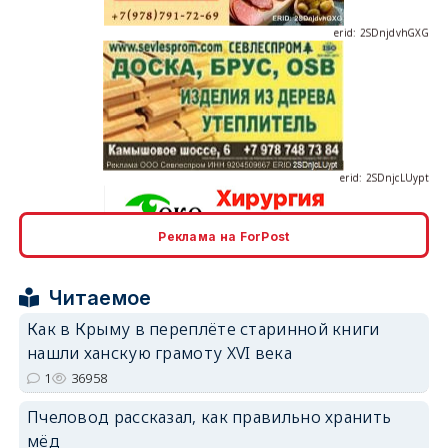
erid: 2SDnjcLUypt
Реклама на ForPost
erid: 2SDnjcrDNw6
Читаемое
Как в Крыму в переплёте старинной книги
нашли ханскую грамоту XVI века
1
36958
erid: 2SDnjdPjgYS
Пчеловод рассказал, как правильно хранить
мёд