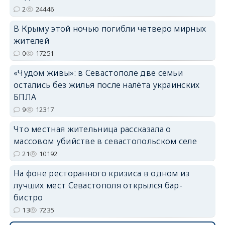
2
24446
В Крыму этой ночью погибли четверо мирных
жителей
erid: 2SDnjdvhGXG
0
17251
«Чудом живы»: в Севастополе две семьи
остались без жилья после налёта украинских
БПЛА
9
12317
Что местная жительница рассказала о
массовом убийстве в севастопольском селе
21
10192
На фоне ресторанного кризиса в одном из
лучших мест Севастополя открылся бар-
бистро
13
7235