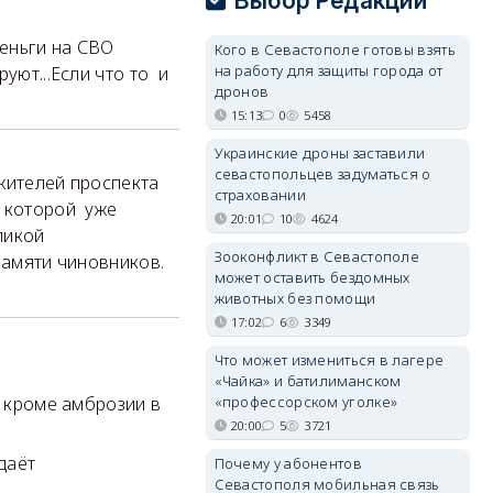
Выбор Редакции
еньги на СВО
Кого в Севастополе готовы взять
на работу для защиты города от
уют...Если что то и
дронов
15:13
0
5458
Украинские дроны заставили
севастопольцев задуматься о
жителей проспекта
страховании
в которой уже
20:01
10
4624
ликой
Зооконфликт в Севастополе
памяти чиновников.
может оставить бездомных
животных без помощи
17:02
6
3349
Что может измениться в лагере
«Чайка» и батилиманском
«профессорском уголке»
о кроме амброзии в
20:00
5
3721
даёт
Почему у абонентов
Севастополя мобильная связь