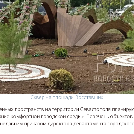
Сквер на площади Восставших
енных пространств на территории Севастополя планирую
ние комфортной городской среды». Перечень объектов
 недавним приказом директора департамента городского