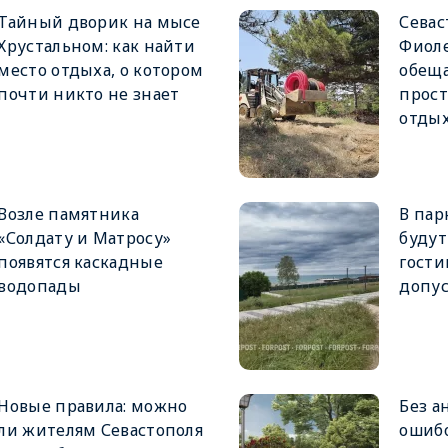
Тайный дворик на мысе
Севас
Хрустальном: как найти
Фиоле
место отдыха, о котором
обещ
почти никто не знает
прост
отды
Возле памятника
В пар
«Солдату и Матросу»
будут
появятся каскадные
гост
водопады
допу
Новые правила: можно
Без а
ли жителям Севастополя
ошибо