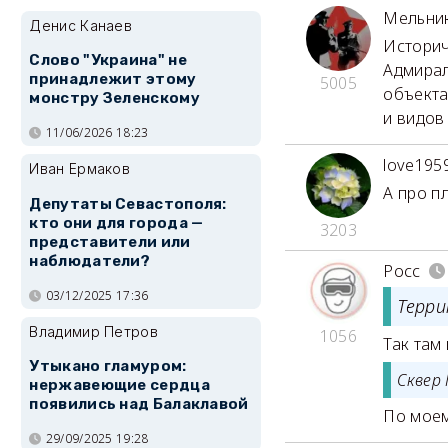
Мельни
Денис Канаев
Историч
Слово "Украина" не
Адмирал
принадлежит этому
5005
объекта
монстру Зеленскому
и видов
11/06/2026 18:23
love195
Иван Ермаков
А про п
Депутаты Севастополя:
кто они для города —
3203
представители или
наблюдатели?
Росс
03/12/2025 17:36
Терри
Владимир Петров
1056
Так там
Утыкано гламуром:
Сквер 
нержавеющие сердца
появились над Балаклавой
По моем
29/09/2025 19:28