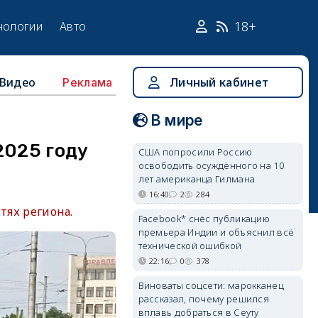
18+
нологии
Авто
Видео
Личный кабинет
Реклама
В мире
2025 году
США попросили Россию
освободить осуждённого на 10
лет американца Гилмана
16:40
2
284
тях региона.
Facebook* снёс публикацию
премьера Индии и объяснил всё
технической ошибкой
22:16
0
378
Виноваты соцсети: марокканец
рассказал, почему решился
вплавь добраться в Сеуту