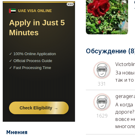
Обсуждение (8
Victorbli
За новы
так и т
331
gerager
А когда
дороге?
1629
вовсе н
многоле
Мнения