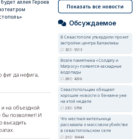
 будет аллея Героев
Показать все новости
нотеатром
стополь»
Обсуждаемое
В Севастополе утвердили проект
застройки центра Балаклавы
32
5513
Возле памятника «Солдату и
Матросу» появятся каскадные
водопады
о фиг да нефига,
28
4206
!
Севастопольцам обещают
хорошие новости о бензине уже
на этой неделе
а и на объездной
23
5798
е бы позволяет! И
Что местная жительница
о высадить
рассказала о массовом убийстве
ратах.
в севастопольском селе
21
10444