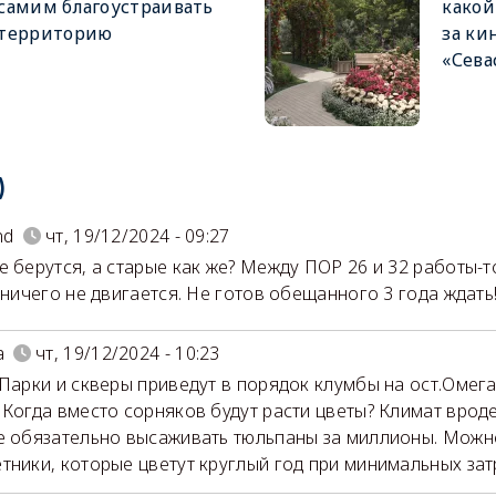
самим благоустраивать
какой
территорию
за ки
«Сева
)
nd
чт, 19/12/2024 - 09:27
е берутся, а старые как же? Между ПОР 26 и 32 работы-т
о ничего не двигается. Не готов обещанного 3 года ждать
a
чт, 19/12/2024 - 10:23
 Парки и скверы приведут в порядок клумбы на ост.Омег
 Когда вместо сорняков будут расти цветы? Климат врод
е обязательно высаживать тюльпаны за миллионы. Можн
тники, которые цветут круглый год при минимальных зат