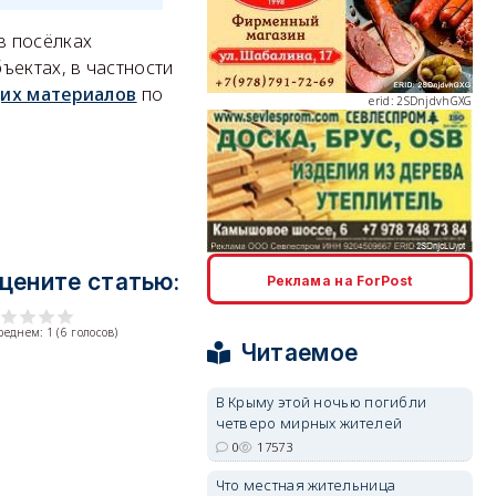
в посёлках
ъектах, в частности
их материалов
по
erid: 2SDnjdvhGXG
erid: 2SDnjcLUypt
цените статью:
Реклама на ForPost
среднем:
1
(
6
голосов)
Читаемое
В Крыму этой ночью погибли
четверо мирных жителей
erid: 2SDnjcrDNw6
0
17573
Что местная жительница