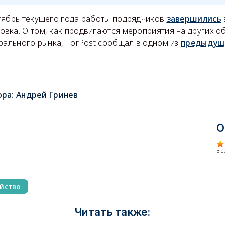
тябрь текущего года работы подрядчиков
завершились
ка. О том, как продвигаются мероприятия на других об
трального рынка, ForPost сообщал в одном из
предыдущ
ора:
Андрей Гринев
О
В 
йство
Читать также: