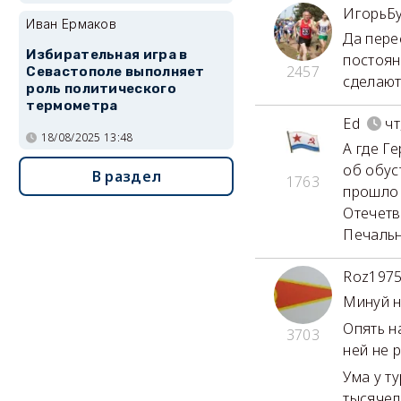
ИгорьБ
Иван Ермаков
Да пере
Избирательная игра в
постоян
2457
Севастополе выполняет
сделают
роль политического
термометра
Ed
чт
18/08/2025 13:48
А где Г
об обус
В раздел
1763
прошло 
Отечетв
Печально
Roz197
Минуй н
Опять н
3703
ней не р
Ума у т
тысячел