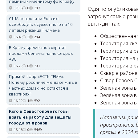
памятник именитому фотографу
17:05
0
387
Судя по опубликова
затронут самые раз
США попросили Россию
выглядит так:
освободить осуждённого на 10
лет американца Гилмана
Общественная т
16:40
2
284
Территория скв
В Крыму временно сократят
Территория в р
продажи бензина на некоторых
Территория на 
АЗС
Территория в р
16:29
0
301
Сквер в районе
Прямой эфир «ЕСТЬ ТЕМА».
Сквер Героев С
Почему россияне мечтают жить в
Зелёная зона в
частных домах, но остаются в
квартирах?
Зелёная зона в
16:00
1
592
Зелёная зона в 
Кого в Севастополе готовы
Напомним: ран
взять на работу для защиты
города от дронов
пространств, 
15:13
0
5469
среды» в 2024 г