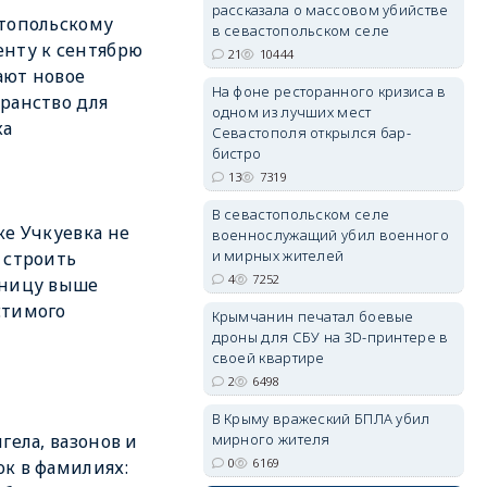
рассказала о массовом убийстве
топольскому
в севастопольском селе
нту к сентябрю
21
10444
ают новое
erid: 2SDnjdPjgYS
На фоне ресторанного кризиса в
ранство для
одном из лучших мест
ха
Севастополя открылся бар-
бистро
13
7319
В севастопольском селе
ке Учкуевка не
военнослужащий убил военного
erid: 2SDnjdvhGXG
и мирных жителей
 строить
4
7252
иницу выше
стимого
Крымчанин печатал боевые
дроны для СБУ на 3D-принтере в
своей квартире
2
6498
В Крыму вражеский БПЛА убил
мирного жителя
нгела, вазонов и
0
6169
к в фамилиях: