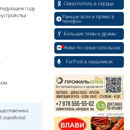
Севастополь в сердце
следующем году
оустройства
Раньше всех и прямо в
телефон
Большие темы и драмы
Живи по-севастопольски
ForPost в наушниках
.
erid: 2SDnjcrDNw6
вом.
бщественных
erid: 2SDnjdPjgYS
 городской