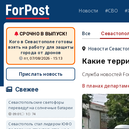
Новости
#СВО
#
Все
Севастопо
СРОЧНО В ВЫПУСК!
Кого в Севастополе готовы
взять на работу для защиты
Новости Севасто
города от дронов
пт, 07/08/2026 - 15:13
Какие терри
Прислать новость
Служба новостей Fo
В планах департаме
Свежее
Севастопольские светофоры
переведут на солнечные батареи
09:01
1
74
Севастополь стал лидером ЮФО