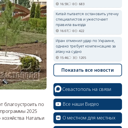
16:59
0
683
Китай пытается остановить утечку
специалистов и ужесточает
правила выезда
16:07
0
422
Иран отменил удар по Украине,
однако требует компенсацию за
атаку на судно
15:46
3
1205
Показать все новости
Севастополь на связи
Все наши Видео
т благоустроить по
 программы 2025
О местном для местных
 хозяйства Натальи