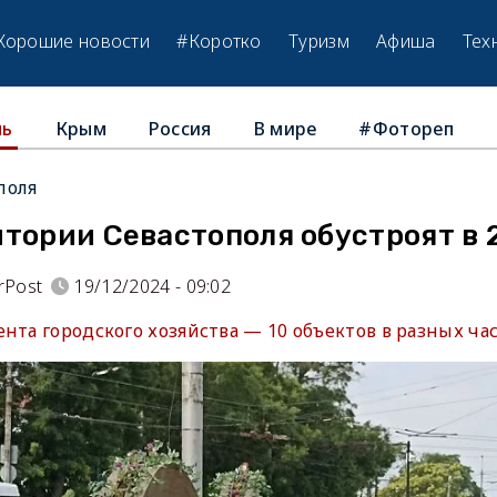
Хорошие новости
#Коротко
Туризм
Афиша
Тех
Крым
Россия
В мире
#Фотореп
ль
поля
тории Севастополя обустроят в 
rPost
19/12/2024 - 09:02
нта городского хозяйства — 10 объектов в разных час