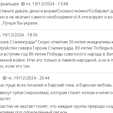
уркальцев
чт, 19/12/2024 - 13:48
станьте давать деньги ворам!Сколько можно?Собирают д
но и не хватает самого необходимого! А эти воруют и вор
...Лучше бы украли.
, 19/12/2024 - 18:36
ероев Сталинграда? Скоро отметим 30-летие инициативы 
тройстве сквера Героев Сталинграда, 80-летие Победы 
и вступим год 80-летия Победы советского народа в Ве
енной войне. Или это только в памяти народной, а не в 
, если это так.
5
чт, 19/12/2024 - 20:44
ас пуще всех печалей и барский гнев, и барская любовь.
авезут грязи (чернозёма), которая станет колом и ничег
астёт.
уристов не хватает понят, что каждые грунты природа соз
етиями под определённый регион.