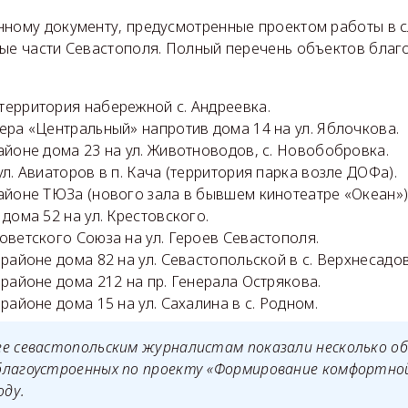
нному документу, предусмотренные проектом работы в 
ные части Севастополя. Полный перечень объектов благ
ерритория набережной с. Андреевка.
ера «Центральный» напротив дома 14 на ул. Яблочкова.
айоне дома 23 на ул. Животноводов, с. Новобобровка.
ул. Авиаторов в п. Кача (территория парка возле ДОФа).
айоне ТЮЗа (нового зала в бывшем кинотеатре «Океан»)
 дома 52 на ул. Крестовского.
оветского Союза на ул. Героев Севастополя.
 районе дома 82 на ул. Севастопольской в с. Верхнесадо
 районе дома 212 на пр. Генерала Острякова.
районе дома 15 на ул. Сахалина в с. Родном.
ее севастопольским журналистам показали несколько о
благоустроенных по проекту «Формирование комфортной
оду.