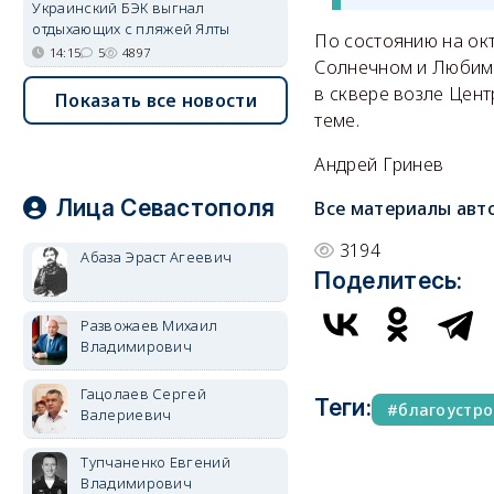
Украинский БЭК выгнал
отдыхающих с пляжей Ялты
По состоянию на ок
14:15
5
4897
Солнечном и Любимов
в сквере возле Цен
Показать все новости
теме.
Андрей Гринев
Лица Севастополя
Все материалы авт
3194
Абаза Эраст Агеевич
Поделитесь:
Развожаев Михаил
Владимирович
Гацолаев Сергей
Теги:
благоустро
Валериевич
Тупчаненко Евгений
Владимирович