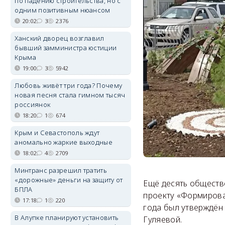
по падению строительства, но с
одним позитивным нюансом
20:02
3
2376
Ханский дворец возглавил
бывший замминистра юстиции
Крыма
19:00
3
5942
Любовь живёт три года? Почему
новая песня стала гимном тысяч
россиянок
18:20
1
674
Крым и Севастополь ждут
аномально жаркие выходные
18:02
4
2709
Минтранс разрешил тратить
«дорожные» деньги на защиту от
Ещё десять обществ
БПЛА
проекту «Формирова
17:18
1
220
года был утверждён
В Алупке планируют установить
Гуляевой.