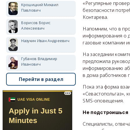
«Регулярные проверк
Крошицкий Михаил
безопасности потре
Павлович
Контарева.
Борисов Борис
Напомним, что в пр
Алексеевич
информирования о д
Назукин Иван Андреевич
газовые компании и
На заседании комит
Губанов Владимир
предложила руковод
Иванович
информированию аб
в дома работников 
Перейти в раздел
Пока эта форма взаи
«Севастопольгаз», к
SMS-оповещения.
Не подстроишься
Специалисты, отвеч