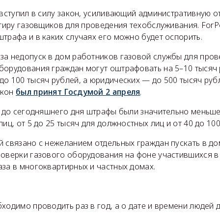
 вступил в силу закон, усиливающий административную о
ртиру газовщиков для проведения техобслуживания. ForPo
трафа и в каких случаях его можно будет оспорить.
за недопуск в дом работников газовой службы для пров
борудования граждан могут оштрафовать на 5–10 тысяч 
о 100 тысяч рублей, а юридических — до 500 тысяч руб
акон
был принят Госдумой 2 апреля
.
о до сегодняшнего дня штрафы были значительно меньше
лиц, от 5 до 25 тысяч для должностных лиц и от 40 до 10
й связано с нежеланием отдельных граждан пускать в до
роверки газового оборудования на фоне участившихся в
за в многоквартирных и частных домах.
ходимо проводить раз в год, а о дате и времени людей