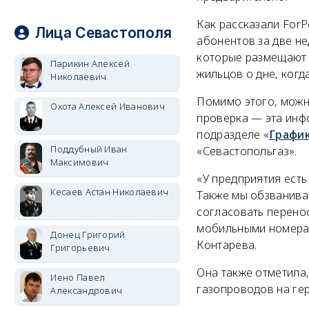
Как рассказали For
Лица Севастополя
абонентов за две н
которые размещают 
Парикин Алексей
жильцов о дне, когд
Николаевич
Помимо этого, можн
Охота Алексей Иванович
проверка — эта инф
подразделе «
График
Поддубный Иван
«Севастопольгаз».
Максимович
«У предприятия есть
Кесаев Астан Николаевич
Также мы обзванивае
согласовать перенос
мобильными номерам
Донец Григорий
Контарева.
Григорьевич
Она также отметила,
Иено Павел
газопроводов на гер
Александрович