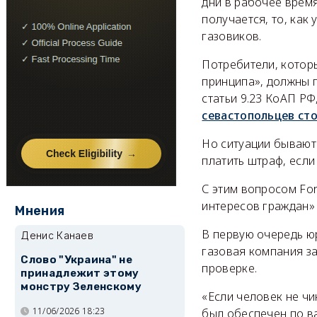
дни в рабочее время
получается, то, как
газовиков.
Потребители, котор
принципа», должны 
статьи 9.23 КоАП РФ
севастопольцев ст
Но ситуации бывают 
платить штраф, если
С этим вопросом Fo
интересов граждан»
Мнения
В первую очередь юр
Денис Канаев
газовая компания з
Слово "Украина" не
проверке.
принадлежит этому
монстру Зеленскому
«Если человек не чи
11/06/2026 18:23
был обеспечен по в