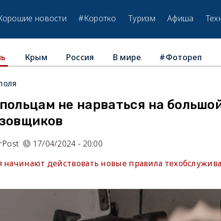
Хорошие новости
#Коротко
Туризм
Афиша
Тех
Крым
Россия
В мире
#Фотореп
ль
поля
польцам не нарваться на большо
азовщиков
rPost
17/04/2024 - 20:00
я начинают действовать новые правила техобслужива