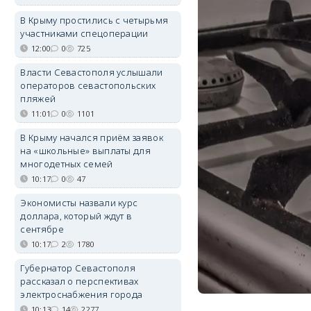
В Крыму простились с четырьмя
участниками спецоперации
12:00
0
725
Власти Севастополя услышали
операторов севастопольских
пляжей
11:01
0
1101
В Крыму начался приём заявок
на «школьные» выплаты для
многодетных семей
10:17
0
47
Экономисты назвали курс
доллара, который ждут в
сентябре
10:17
2
1780
Губернатор Севастополя
рассказал о перспективах
электроснабжения города
10:13
14
2277