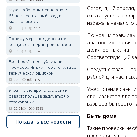
Сегодня, 17 апреля,
Музею обороны Севастополя —
отказ пустить в ква
66 лет: бесплатный вход и
мастер-классы
избежать немалого ш
09:06
1
117
По новым правилам 
Почему меры поддержки не
диагностирования о
коснулись операторов пляжей
должностных лиц — д
08:02
5
984
Соответствующий з
Facebook* снёс публикацию
премьера Индии и объяснил всё
Следует сказать, чт
технической ошибкой
рублей для частных 
22:16
0
305
Ужесточение санкци
Украинские дроны заставили
специалистов для п
севастопольцев задуматься о
страховании
взрывов бытового га
20:01
10
3936
Быть дома
Показать все новости
Такие проверки необ
предварительно.