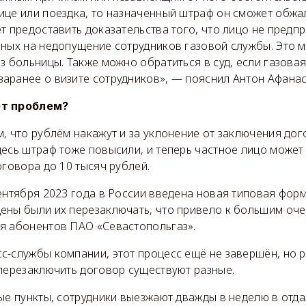
ице или поездка, то назначенный штраф он сможет обжа
т предоставить доказательства того, что лицо не предп
нных на недопущение сотрудников газовой службы. Это м
з больницы. Также можно обратиться в суд, если газова
аранее о визите сотрудников», — пояснил Антон Афанас
ет проблем?
, что рублём накажут и за уклонение от заключения дог
есь штраф тоже повысили, и теперь частное лицо может 
оговора до 10 тысяч рублей.
ентября 2023 года в России введена новая типовая фор
ены были их перезаключать, что привело к большим оч
я абонентов ПАО «Севастопольгаз».
с-службы компании, этот процесс ещё не завершён, но 
 перезаключить договор существуют разные.
ые пункты, сотрудники выезжают дважды в неделю в отд