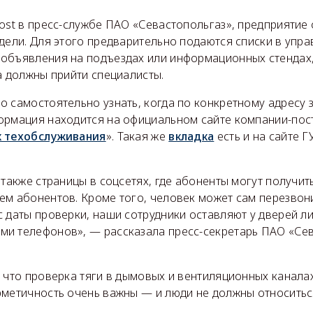
Post в пресс-службе ПАО «Севастопольгаз», предприятие
едели. Для этого предварительно подаются списки в упр
объявления на подъездах или информационных стендах
а должны прийти специалисты.
о самостоятельно узнать, когда по конкретному адресу
ормация находится на официальном сайте компании-пос
 техобслуживания
». Такая же
вкладка
есть и на сайте Г
 также страницы в соцсетях, где абоненты могут получи
м абонентов. Кроме того, человек может сам перезвони
 даты проверки, наши сотрудники оставляют у дверей ли
и телефонов», — рассказала пресс-секретарь ПАО «Се
 что проверка тяги в дымовых и вентиляционных каналах
метичность очень важны — и люди не должны относиться