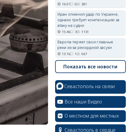
16:07
0
381
Иран отменил удар по Украине,
однако требует компенсацию за
атаку на судно
15:46
3
1131
Европа теряет свои главные
реки из-за рекордной засухи
13:16
1
667
Показать все новости
Севастополь на связи
Все наши Видео
О местном для местных
Севастополь в сердце