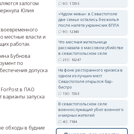
являются залогом
0
17293
черкнула Юлия
«Чудом живы»: в Севастополе
две семьи остались без жилья
после налёта украинских БПЛА
erid: 2SDnjdvhGXG
есвоевременного
9
12340
о местные власти и
Что местная жительница
щих работах.
рассказала о массовом убийстве
в севастопольском селе
рина Бубнова
21
10247
румент по
беспечения допуска
На фоне ресторанного кризиса в
одном из лучших мест
Севастополя открылся бар-
бистро
 ForPost в ПАО
13
7263
т варианты запуска
В севастопольском селе
военнослужащий убил военного
и мирных жителей
4
7184
ые обходы в будние