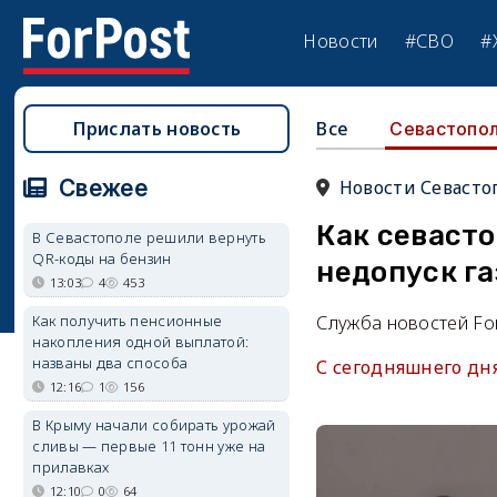
Новости
#СВО
#
Прислать новость
Все
Севастопо
Свежее
Новости Севасто
Как севасто
В Севастополе решили вернуть
QR-коды на бензин
недопуск г
13:03
4
453
Как получить пенсионные
Служба новостей Fo
накопления одной выплатой:
названы два способа
С сегодняшнего дн
12:16
1
156
В Крыму начали собирать урожай
сливы — первые 11 тонн уже на
прилавках
12:10
0
64