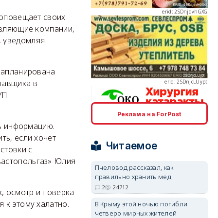
 оповещает своих
авляющие компании,
, уведомляя
erid: 2SDnjcLUypt
 запланирована
тавщика в
УП
Реклама на ForPost
erid: 2SDnjcrDNw6
ть информацию.
ть, если хочет
Читаемое
стовки с
вастопольгаз» Юлия
Пчеловод рассказал, как
правильно хранить мёд
2
24712
erid: 2SDnjdPjgYS
, осмотр и поверка
 к этому халатно.
В Крыму этой ночью погибли
четверо мирных жителей