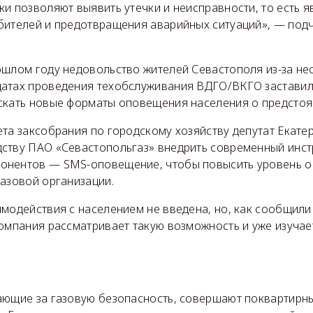
и позволяют выявить утечки и неисправности, то есть 
бителей и предотвращения аварийных ситуаций», — под
ошлом году недовольство жителей Севастополя из-за н
атах проведения техобслуживания ВДГО/ВКГО заставил
скать новые форматы оповещения населения о предстоя
ета заксобрания по городскому хозяйству депутат Екате
ству ПАО «Севастопольгаз» внедрить современный инст
онентов — SMS-оповещение, чтобы повысить уровень о
газовой организации.
модействия с населением не введена, но, как сообщили
омпания рассматривает такую возможность и уже изучае
ающие за газовую безопасность, совершают поквартирн