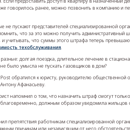
. Если предоставить доступ в квартиру в назначенный де
 уже говорилось ранее, можно позвонить в компанию и п
ые не пускают представителей специализированной орга
помнить, что за это можно получить административный 
, и учитывать, что суммы этого штрафа теперь превыша
оимость техобслуживания
.
разные: долгая поездка, длительное лечение в стациона
 не было умысла не пускать газовщиков в дом?
rPost обратился к юристу, руководителю общественной 
 Антону Афанасьеву.
ист напомнил о том, что назначить штраф смогут только
аблаговременно, должным образом уведомила жильцов 
нил препятствия работникам специализированной органи
ажным причинам или независящим от него обстоятельств