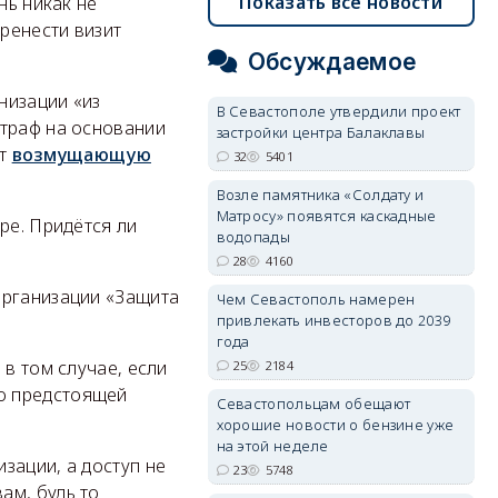
Показать все новости
нь никак не
еренести визит
Обсуждаемое
низации «из
В Севастополе утвердили проект
штраф на основании
застройки центра Балаклавы
ют
возмущающую
32
5401
Возле памятника «Солдату и
Матросу» появятся каскадные
ре. Придётся ли
водопады
28
4160
организации «Защита
Чем Севастополь намерен
привлекать инвесторов до 2039
года
 в том случае, если
25
2184
о предстоящей
Севастопольцам обещают
хорошие новости о бензине уже
на этой неделе
зации, а доступ не
23
5748
ам, будь то