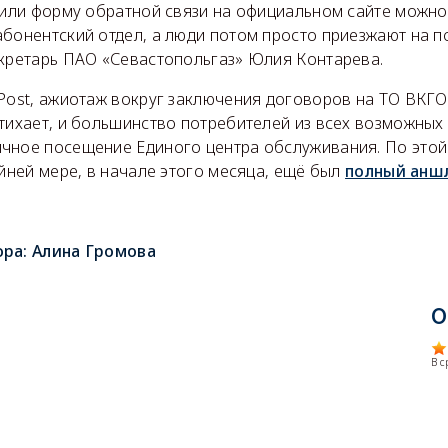
 или форму обратной связи на официальном сайте можно
абонентский отдел, а люди потом просто приезжают на п
екретарь ПАО «Севастопольгаз» Юлия Контарева.
rPost, ажиотаж вокруг заключения договоров на ТО ВКГ
стихает, и большинство потребителей из всех возможных
чное посещение Единого центра обслуживания. По этой
айней мере, в начале этого месяца, ещё был
полный анш
ора:
Алина Громова
О
В 