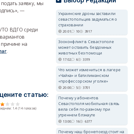
Выбор Редакции
 подать заявку, мы
одпись», —
Украинские дроны заставили
севастопольцев задуматься о
страховании
О/ТО ВДГО среди
20:01
10
3917
 вариантов
Зооконфликт в Севастополе
 причине на
может оставить бездомных
лаг
.
животных без помощи
17:02
6
3319
Что может измениться в лагере
«Чайка» и батилиманском
«профессорском уголке»
20:00
5
3701
цените статью:
Почему у абонентов
Севастополя мобильная связь
среднем:
1.4
(
14
голосов)
вела себя по-разному при
утреннем блэкауте
13:00
16
6377
Почему наш бронепоезд стоит на