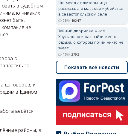
Что местная жительница
ловать в судебном
рассказала о массовом убийстве
ринимало никаких
в севастопольском селе
ожет быть,
21
10247
я компания не
Тайный дворик на мысе
ьев.
Хрустальном: как найти место
отдыха, о котором почти никто не
знает
17
2793
овора о
заплатить за
Показать все новости
ма договоров, и
ередям в Едином
работа ведётся
алённые районы, в