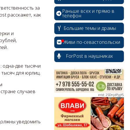
тветственность за
Раньше всех и прямо в
st расскажет, как
телефон
Большие темы и драмы
ерки и
erid: 2SDnjcrDNw6
рублей,
Живи по-севастопольски
лей.
ForPost в наушниках
: одна-две тысячи
0 тысяч для юрлиц.
erid: 2SDnjdPjgYS
м
 стране случаев
erid: 2SDnjdvhGXG
 должны уведомить