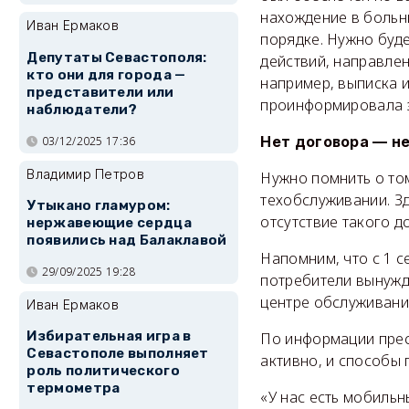
нахождение в больн
Иван Ермаков
порядке. Нужно буде
Депутаты Севастополя:
действий, направле
кто они для города —
например, выписка и
представители или
проинформировала з
наблюдатели?
Нет договора — н
03/12/2025 17:36
Владимир Петров
Нужно помнить о том
техобслуживании. Зд
Утыкано гламуром:
отсутствие такого д
нержавеющие сердца
появились над Балаклавой
Напомним, что с 1 с
29/09/2025 19:28
потребители вынужд
центре обслуживани
Иван Ермаков
Избирательная игра в
По информации прес
Севастополе выполняет
активно, и способы
роль политического
термометра
«У нас есть мобильн