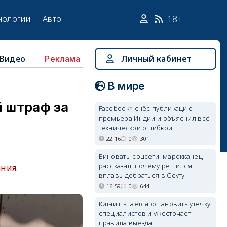
18+
нологии
Авто
Видео
Личный кабинет
Реклама
В мире
й штраф за
Facebook* снёс публикацию
премьера Индии и объяснил всё
технической ошибкой
22:16
0
301
Виноваты соцсети: марокканец
рассказал, почему решился
ния.
вплавь добраться в Сеуту
16:59
0
644
Китай пытается остановить утечку
специалистов и ужесточает
правила выезда