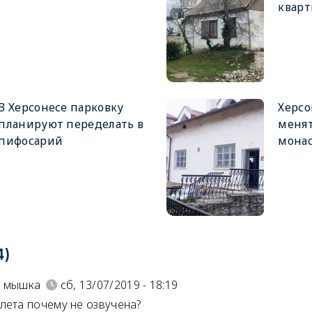
кварт
В Херсонесе парковку
Херсо
планируют переделать в
менят
пифосарий
мона
4)
я мышка
сб, 13/07/2019 - 18:19
лета почему не озвучена?