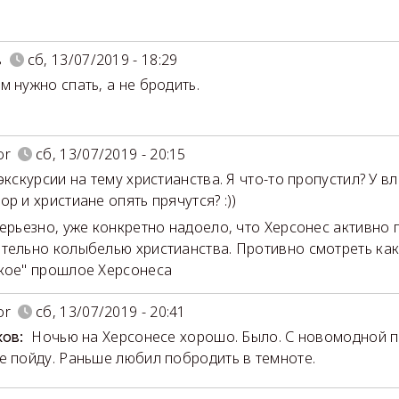
в
сб, 13/07/2019 - 18:29
м нужно спать, а не бродить.
or
сб, 13/07/2019 - 20:15
 экскурсии на тему христианства. Я что-то пропустил? У в
ор и христиане опять прячутся? :))
серьезно, уже конкретно надоело, что Херсонес активно
тельно колыбелью христианства. Противно смотреть как
кое" прошлое Херсонеса
or
сб, 13/07/2019 - 20:41
Ночью на Херсонесе хорошо. Было. С новомодной п
ков:
е пойду. Раньше любил побродить в темноте.