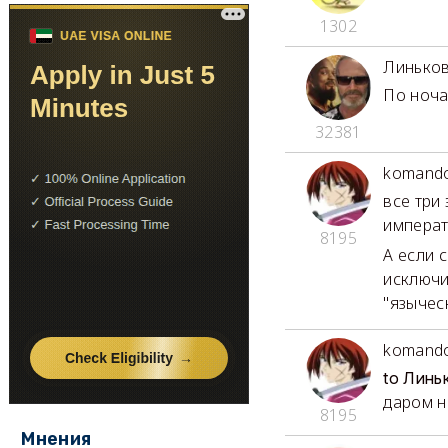
1302
Линько
По ноча
32381
komand
все три
императ
8195
А если 
исключи
"язычес
komand
to Линь
даром н
8195
Мнения