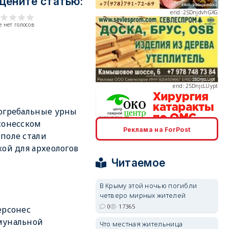
цените статью:
 нет голосов
erid: 2SDnjcLUypt
огребальные урны
сонесском
Реклама на ForPost
erid: 2SDnjcrDNw6
поле стали
кой для археологов
Читаемое
В Крыму этой ночью погибли
четверо мирных жителей
erid: 2SDnjdPjgYS
0
17365
ерсонес
мунальной
Что местная жительница