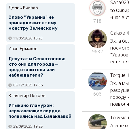
Sana02
Денис Канаев
to Сиби
-шаг в 
Слово "Украина" не
718
принадлежит этому
монстру Зеленскому
Galaxe
11/06/2026 18:23
Эх, а б
посмотр
Иван Ермаков
9632
"Уваров
Депутаты Севастополя:
естеств
кто они для города —
представители или
Torque
наблюдатели?
Эх, а мы
03/12/2025 17:36
разруше
606
Владимир Петров
городу 
позволя
Утыкано гламуром:
нержавеющие сердца
появились над Балаклавой
Токуме
А ещё м
29/09/2025 19:28