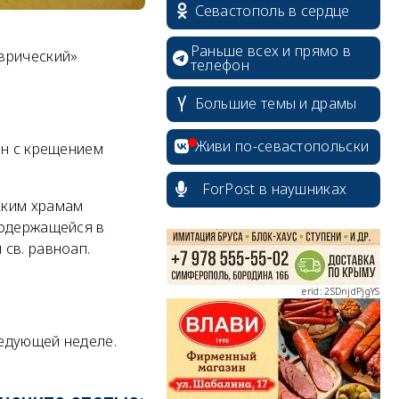
Севастополь в сердце
Раньше всех и прямо в
аврический»
телефон
Большие темы и драмы
erid: 2SDnjcrDNw6
Живи по-севастопольски
ан с крещением
ForPost в наушниках
ским храмам
содержащейся в
erid: 2SDnjdPjgYS
св. равноап.
ледующей неделе.
erid: 2SDnjdvhGXG