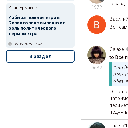
гораздо
1972
Иван Ермаков
Избирательная игра в
Васили
Севастополе выполняет
Вот сам
роль политического
термометра
1
18/08/2025 13:48
Galaxe
В раздел
to Всё 
Кто д
9632
ночь 
обезья
О. точн
наприме
перимет
поднять 
Lubel 71