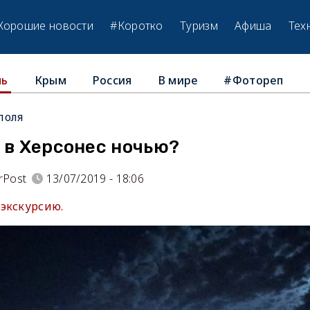
Хорошие новости
#Коротко
Туризм
Афиша
Тех
Крым
Россия
В мире
#Фотореп
ль
поля
 в Херсонес ночью?
rPost
13/07/2019 - 18:06
экскурсию.