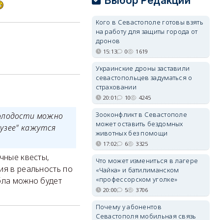
Выбор Редакции
Кого в Севастополе готовы взять
на работу для защиты города от
дронов
15:13
0
1619
Украинские дроны заставили
севастопольцев задуматься о
страховании
20:01
10
4245
Зооконфликт в Севастополе
молодости можно
может оставить бездомных
музее" кажутся
животных без помощи
17:02
6
3325
чные квесты,
Что может измениться в лагере
ия в реальность по
«Чайка» и батилиманском
«профессорском уголке»
бла можно будет
20:00
5
3706
Почему у абонентов
Севастополя мобильная связь