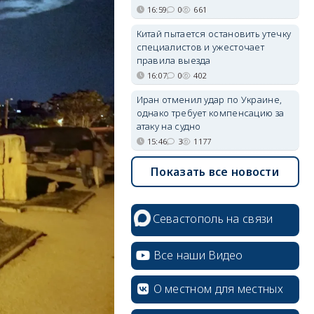
16:59
0
661
Китай пытается остановить утечку
специалистов и ужесточает
правила выезда
16:07
0
402
Иран отменил удар по Украине,
однако требует компенсацию за
атаку на судно
15:46
3
1177
Показать все новости
Севастополь на связи
Все наши Видео
О местном для местных