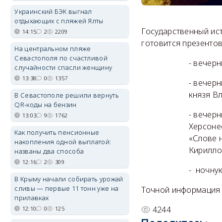
Украинский БЭК выгнал
отдыхающих с пляжей Ялты
Государственный ис
14:15
2
2209
готовится презенто
На центральном пляже
Севастополя по счастливой
- вечер
случайности спасли женщину
13:38
0
1357
- вечер
князя В
В Севастополе решили вернуть
QR-коды на бензин
- вечер
13:03
9
1762
Херсоне
Как получить пенсионные
«Слове 
накопления одной выплатой:
Кириллом
названы два способа
12:16
2
309
- ночну
В Крыму начали собирать урожай
сливы — первые 11 тонн уже на
Точной информация о
прилавках
4244
12:10
0
125