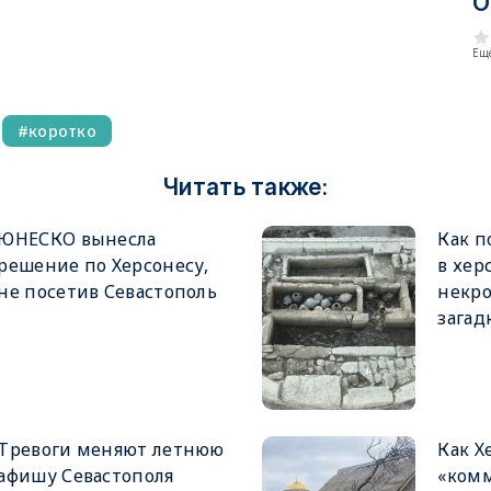
О
Еще
коротко
Читать также:
ЮНЕСКО вынесла
Как п
решение по Херсонесу,
в хер
не посетив Севастополь
некро
загад
Тревоги меняют летнюю
Как Х
афишу Севастополя
«ком