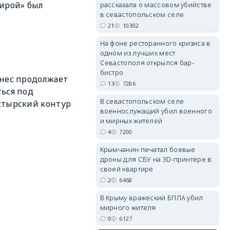
ирой» был
рассказала о массовом убийстве
в севастопольском селе
21
10302
На фоне ресторанного кризиса в
erid: 2SDnjdvhGXG
одном из лучших мест
Севастополя открылся бар-
бистро
нес продолжает
13
7286
ься под
В севастопольском селе
стырский контур
военнослужащий убил военного
и мирных жителей
4
7200
Крымчанин печатал боевые
дроны для СБУ на 3D-принтере в
своей квартире
2
6468
В Крыму вражеский БПЛА убил
мирного жителя
0
6127