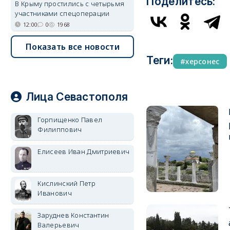
Поделитесь:
В Крыму простились с четырьмя
участниками спецоперации
12:00
0
1968
Показать все новости
Теги:
херсонес
Лица Севастополя
Горпищенко Павел
Филиппович
Елисеев Иван Дмитриевич
Кислинский Петр
Иванович
Заруднев Константин
Валерьевич