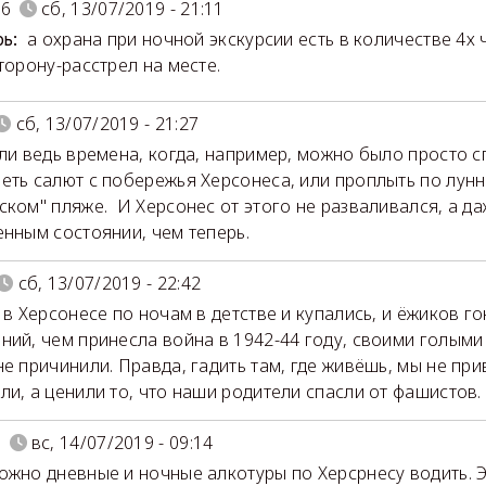
06
сб, 13/07/2019 - 21:11
а охрана при ночной экскурсии есть в количестве 4х 
рь:
сторону-расстрел на месте.
сб, 13/07/2019 - 21:27
ыли ведь времена, когда, например, можно было просто 
еть салют с побережья Херсонеса, или проплыть по лун
ском" пляже. И Херсонес от этого не разваливался, а д
енным состоянии, чем теперь.
сб, 13/07/2019 - 22:42
 в Херсонесе по ночам в детстве и купались, и ёжиков гон
ний, чем принесла война в 1942-44 году, своими голым
не причинили. Правда, гадить там, где живёшь, мы не при
ли, а ценили то, что наши родители спасли от фашистов
н
вс, 14/07/2019 - 09:14
ожно дневные и ночные алкотуры по Херсрнесу водить. 