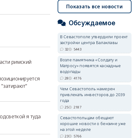
Показать все новости
Обсуждаемое
В Севастополе утвердили проект
застройки центра Балаклавы
32
5443
Возле памятника «Солдату и
ласти римский
Матросу» появятся каскадные
водопады
 позиционируется
28
4176
 "затирают"
Чем Севастополь намерен
привлекать инвесторов до 2039
года
25
2187
одсветкой я туда
Севастопольцам обещают
хорошие новости о бензине уже
на этой неделе
23
5766