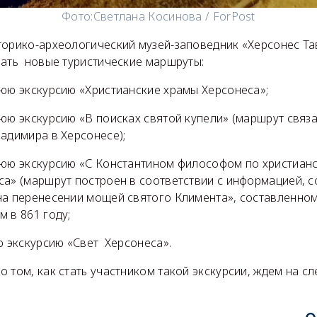
Фото:
Светлана Косинова / ForPost
торико-археологический музей-заповедник «Херсонес Т
вать новые туристические маршруты:
нюю экскурсию «Христианские храмы Херсонеса»;
нюю экскурсию «В поисках святой купели» (маршрут связ
ладимира в Херсонесе);
нюю экскурсию «С Константином философом по христиан
са» (маршрут построен в соответствии с информацией, 
на перенесении мощей святого Климента», составленном 
 в 861 году;
ю экскурсию «Свет Херсонеса».
 том, как стать участником такой экскурсии, ждем на с