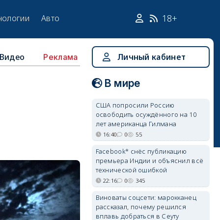
18+
нологии
Авто
Видео
Личный кабинет
Реклама
В мире
США попросили Россию
освободить осуждённого на 10
лет американца Гилмана
16:40
0
55
Facebook* снёс публикацию
премьера Индии и объяснил всё
технической ошибкой
22:16
0
345
Виноваты соцсети: марокканец
рассказал, почему решился
вплавь добраться в Сеуту