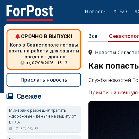
Новости
#СВО
#
Все
Севастопо
СРОЧНО В ВЫПУСК!
Кого в Севастополе готовы
взять на работу для защиты
Новости Севасто
города от дронов
пт, 07/08/2026 - 15:13
Как попасть
Прислать новость
Служба новостей Fo
Прийти на ночную 
Свежее
Минтранс разрешил тратить
«дорожные» деньги на защиту от
БПЛА
17:18
0
32