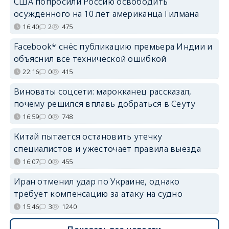
США попросили Россию освободить
осуждённого на 10 лет американца Гилмана
16:40
2
475
Facebook* снёс публикацию премьера Индии и
объяснил всё технической ошибкой
22:16
0
415
Виноваты соцсети: марокканец рассказал,
почему решился вплавь добраться в Сеуту
16:59
0
748
Китай пытается остановить утечку
специалистов и ужесточает правила выезда
16:07
0
455
Иран отменил удар по Украине, однако
требует компенсацию за атаку на судно
15:46
3
1240