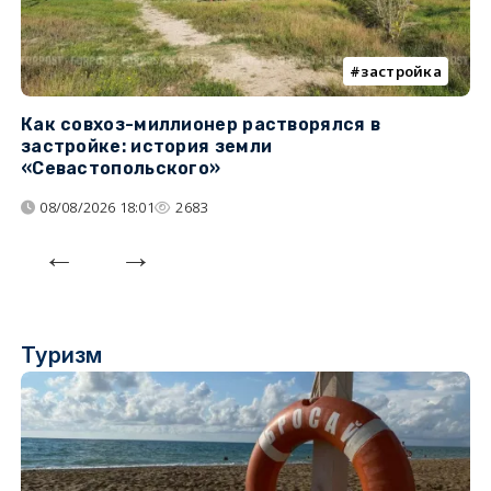
застройка
Как совхоз-миллионер растворялся в
К
застройке: история земли
н
«Севастопольского»
п
08/08/2026 18:01
2683
Туризм