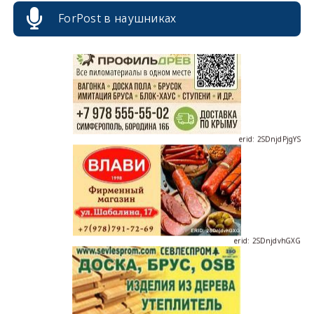
ForPost в наушниках
erid: 2SDnjdPjgYS
erid: 2SDnjdvhGXG
erid: 2SDnjcLUypt