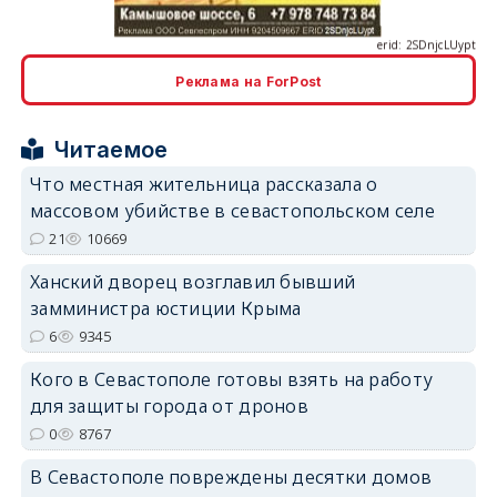
Реклама на ForPost
erid: 2SDnjcrDNw6
Читаемое
Что местная жительница рассказала о
массовом убийстве в севастопольском селе
21
10669
Ханский дворец возглавил бывший
erid: 2SDnjdPjgYS
замминистра юстиции Крыма
6
9345
Кого в Севастополе готовы взять на работу
для защиты города от дронов
0
8767
erid: 2SDnjdvhGXG
В Севастополе повреждены десятки домов