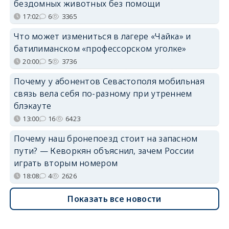
бездомных животных без помощи
17:02
6
3365
Что может измениться в лагере «Чайка» и
батилиманском «профессорском уголке»
20:00
5
3736
Почему у абонентов Севастополя мобильная
связь вела себя по-разному при утреннем
блэкауте
13:00
16
6423
Почему наш бронепоезд стоит на запасном
пути? — Кеворкян объяснил, зачем России
играть вторым номером
18:08
4
2626
Показать все новости