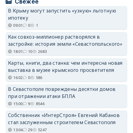
Свежее
В Крыму могут запустить «узкую» льготную
ипотеку
09:01
0
1
Как совхоз-миллионер растворялся в
застройке: история земли «Севастопольского»
18:01
10
2683
Карты, книги, два станка: чем интересна новая
выставка в музее крымского просветителя
16:02
0
586
В Севастополе повреждены десятки домов
при отражении атаки БПЛА
15:00
9
8546
Собственник «ИнтерСтроя» Евгений Кабанов
стал заслуженным строителем Севастополя
13:04
29
5247