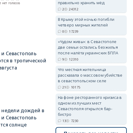
правильно хранить мёд
 нет голосов
2
24312
erid: 2SDnjdPjgYS
В Крыму этой ночью погибли
четверо мирных жителей
0
17239
«Чудом живы»: в Севастополе
две семьи остались без жилья
после налёта украинских БПЛА
и Севастополь
9
12310
тся в тропической
erid: 2SDnjdvhGXG
августа
Что местная жительница
рассказала о массовом убийстве
в севастопольском селе
21
10175
На фоне ресторанного кризиса в
одном из лучших мест
Севастополя открылся бар-
 недели дождей в
бистро
и Севастополь
13
7230
тся солнце