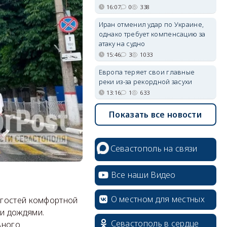
16:07
0
338
Иран отменил удар по Украине,
однако требует компенсацию за
атаку на судно
15:46
3
1033
Европа теряет свои главные
реки из-за рекордной засухи
13:16
1
633
Показать все новости
Севастополь на связи
Все наши Видео
О местном для местных
 гостей комфортной
и дождями.
Севастополь в сердце
ьного