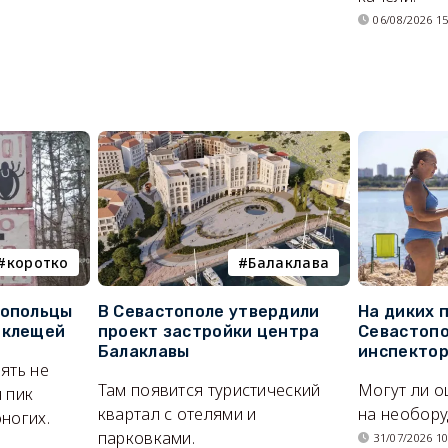
06/08/2026 15
коротко
Балаклава
топольцы
В Севастополе утвердили
На диких 
 клещей
проект застройки центра
Севастопо
Балаклавы
инспекто
ять не
Там появится туристический
Могут ли о
 пик
квартал с отелями и
на необор
ногих.
парковками.
31/07/2026 10