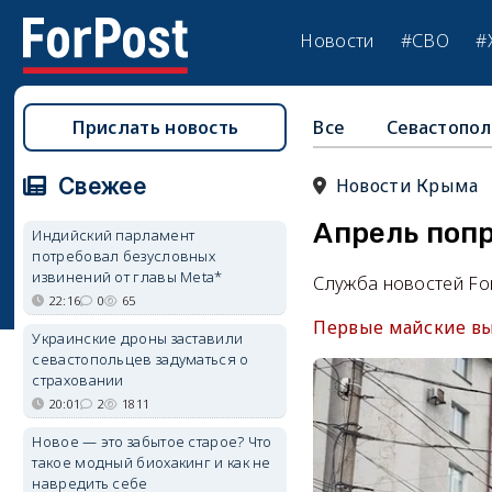
Новости
#СВО
#
Прислать новость
Все
Севастопол
Свежее
Новости Крыма
Апрель поп
Индийский парламент
потребовал безусловных
извинений от главы Meta*
Служба новостей Fo
22:16
0
65
Первые майские вы
Украинские дроны заставили
севастопольцев задуматься о
страховании
20:01
2
1811
Новое — это забытое старое? Что
такое модный биохакинг и как не
навредить себе