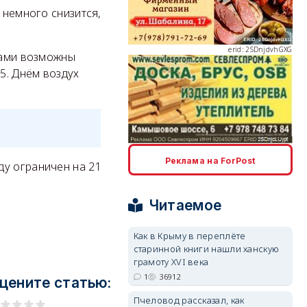
 немного снизится,
erid: 2SDnjdvhGXG
нами возможны
5. Днём воздух
erid: 2SDnjcLUypt
Реклама на ForPost
ду ограничен на 21
Читаемое
Как в Крыму в переплёте
erid: 2SDnjcrDNw6
старинной книги нашли ханскую
грамоту XVI века
1
36912
цените статью:
Пчеловод рассказал, как