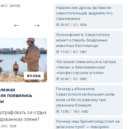
:00
2047
Украинские дроны заставили
севастопольцев задуматься о
страховании
20:01
2
1826
Зооконфликт в Севастополе
может оставить бездомных
животных без помощи
17:02
6
3301
Что может измениться в лагере
«Чайка» и батилиманском
«профессорском уголке»
пляж
туризм
20:00
5
3692
Почему у абонентов
пляжах
Двух москвичей на
П
Севастополя мобильная связь
ля появились
сапбордах унесло от берега
о
вела себя по-разному при
ры
Крыма на километр в море
б
утреннем блэкауте
Е
13:00
16
6362
штрафовать за отдых
Спасатели благополучно
Н
удованном пляже?
вернули туристов обратно на
Почему наш бронепоезд стоит на
де
сушу.
:24
5928
запасном пути? — Кеворкян