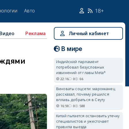
18+
нологии
Авто
Видео
Личный кабинет
Реклама
В мире
ождями
Индийский парламент
потребовал безусловных
извинений от главы Meta*
22:16
0
66
Виноваты соцсети: марокканец
рассказал, почему решился
вплавь добраться в Сеуту
16:59
0
588
Китай пытается остановить утечку
специалистов и ужесточает
правила выезда