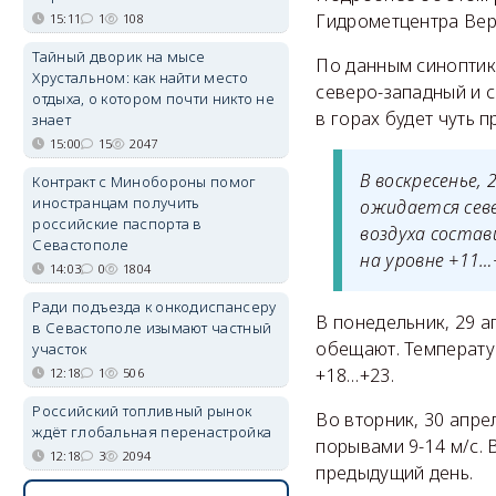
Гидрометцентра Вер
15:11
1
108
Тайный дворик на мысе
По данным синоптика
Хрустальном: как найти место
северо-западный и с
отдыха, о котором почти никто не
в горах будет чуть 
знает
15:00
15
2047
В воскресенье,
Контракт с Минобороны помог
иностранцам получить
ожидается севе
российские паспорта в
воздуха состав
Севастополе
на уровне +11…
14:03
0
1804
Ради подъезда к онкодиспансеру
В понедельник, 29 а
в Севастополе изымают частный
обещают. Температур
участок
+18…+23.
12:18
1
506
Российский топливный рынок
Во вторник, 30 апре
ждёт глобальная перенастройка
порывами 9-14 м/с. 
12:18
3
2094
предыдущий день.