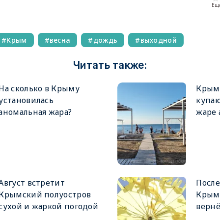
Еще
Крым
весна
дождь
выходной
Читать также:
На сколько в Крыму
Крым 
установилась
купаю
аномальная жара?
жаре 
Август встретит
После
Крымский полуостров
Крым 
сухой и жаркой погодой
вернё