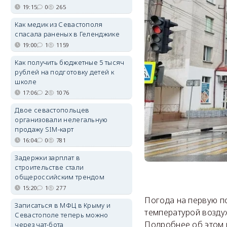
19:15
0
265
Как медик из Севастополя
спасала раненых в Геленджике
19:00
1
1159
Как получить бюджетные 5 тысяч
рублей на подготовку детей к
школе
17:06
2
1076
Двое севастопольцев
организовали нелегальную
продажу SIM-карт
16:04
0
781
Задержки зарплат в
строительстве стали
общероссийским трендом
15:20
1
277
Погода на первую п
Записаться в МФЦ в Крыму и
температурой возду
Севастополе теперь можно
Подробнее об этом 
через чат-бота