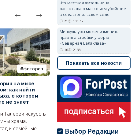
Что местная жительница
рассказала о массовом убийстве
в севастопольском селе
21
10175
Минкультуры может изменить
правила стройки у форта
«Северная Балаклава»
16
2138
Показать все новости
фотореп
работа
орик на мысе
Где в Севастополе можно
М
ом: как найти
заработать 100 тысяч в
и
ыха, о котором
месяц
ф
то не знает
Б
А где — несоизмеримо меньше.
и Галереи искусств
«
06/08/2026 10:02
3678
уины храма,
«
сад и семейные
пр
Выбор Редакции