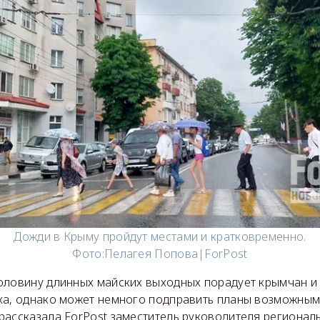
Дожди в Крыму пройдут местами и кратковременно.
Фото:
Пелагея Попова|ForPost
оловину длинных майских выходных порадует крымчан и
ха, однако может немного подправить планы возможным
рассказала ForPost заместитель руководителя регионал