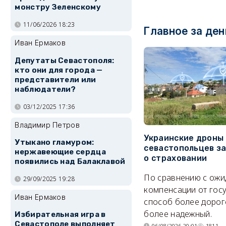
монстру Зеленскому
11/06/2026 18:23
Главное за ден
Иван Ермаков
Депутаты Севастополя:
кто они для города —
представители или
наблюдатели?
03/12/2025 17:36
Владимир Петров
Украинские дроны
Утыкано гламуром:
севастопольцев з
нержавеющие сердца
о страховании
появились над Балаклавой
По сравнению с ож
29/09/2025 19:28
компенсации от гос
Иван Ермаков
способ более дорого
более надежный.
Избирательная игра в
Севастополе выполняет
06/08/2026 20:01
1811