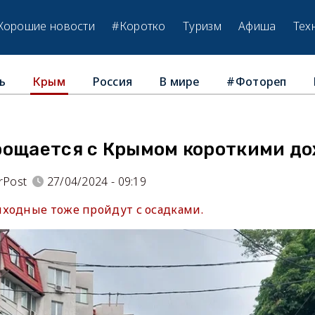
Хорошие новости
#Коротко
Туризм
Афиша
Тех
ь
Россия
В мире
#Фотореп
Крым
рощается с Крымом короткими д
rPost
27/04/2024 - 09:19
ходные тоже пройдут с осадками.