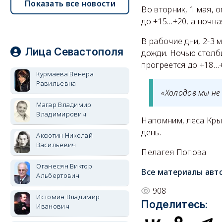
Показать все новости
Во вторник, 1 мая, 
до +15…+20, а ночна
В рабочие дни, 2-3 
Лица Севастополя
дожди. Ночью столб
прогреется до +18…+
Курмаева Венера
Равильевна
«Холодов мы не
Магар Владимир
Владимирович
Напомним, леса Кр
день.
Аксютин Николай
Васильевич
Пелагея Попова
Оганесян Виктор
Все материалы авт
Альбертович
908
Истомин Владимир
Поделитесь:
Иванович