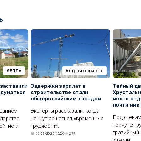
ь
БПЛА
строительство
 заставили
Задержки зарплат в
Тайный дв
адуматься
строительстве стали
Хрустальн
общероссийским трендом
место отд
почти ник
иданием
Эксперты рассказали, когда
Под стенам
ударства
начнут решаться «временные
прячутся р
й, но и
трудности».
гравийный 
06/08/2026 15:20
277
качели.