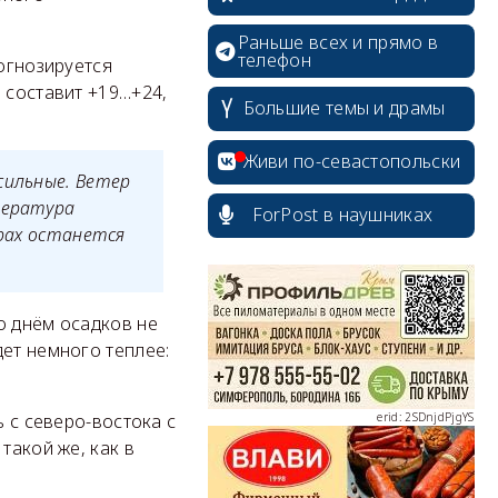
Раньше всех и прямо в
телефон
рогнозируется
 составит +19…+24,
Большие темы и драмы
Живи по-севастопольски
сильные. Ветер
пература
ForPost в наушниках
орах останется
erid: 2SDnjcrDNw6
о днём осадков не
ет немного теплее:
erid: 2SDnjdPjgYS
ь с северо-востока с
такой же, как в