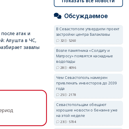
Показать все новости
Обсуждаемое
В Севастополе утвердили проект
после атак и
застройки центра Балаклавы
й: Алушта в ЧС,
32
5260
разбирает завалы
Возле памятника «Солдату и
Матросу» появятся каскадные
водопады
28
4096
Чем Севастополь намерен
привлекать инвесторов до 2039
года
25
2178
Севастопольцам обещают
период
хорошие новости о бензине уже
на этой неделе
23
5704