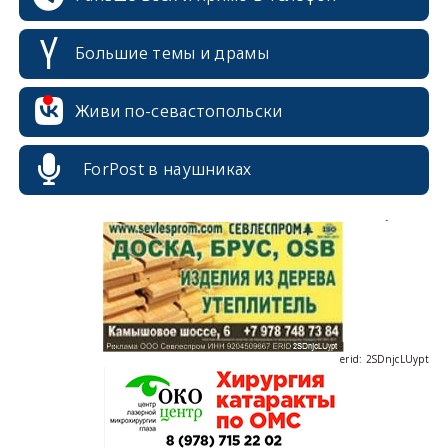
Большие темы и драмы
erid: 2SDnjdPjgYS
Живи по-севастопольски
ForPost в наушниках
erid: 2SDnjdvhGXG
erid: 2SDnjcLUypt