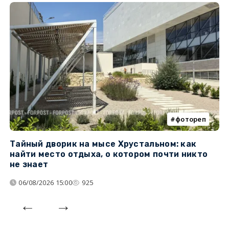
фотореп
Тайный дворик на мысе Хрустальном: как
Г
найти место отдыха, о котором почти никто
т
не знает
06/08/2026 15:00
925