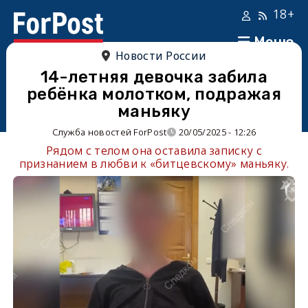
18+
Меню
Новости России
14-летняя девочка забила
ребёнка молотком, подражая
маньяку
Служба новостей ForPost
20/05/2025 - 12:26
Рядом с телом она оставила записку с
признанием в любви к «битцевскому» маньяку.