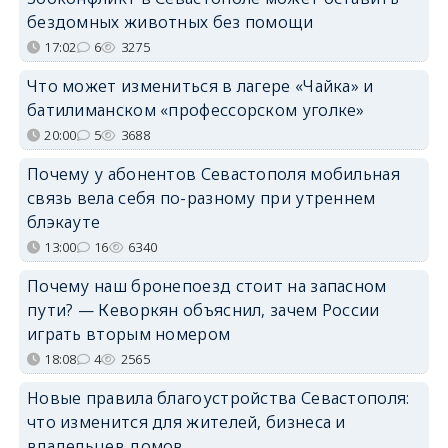
бездомных животных без помощи
17:02
6
3275
Что может измениться в лагере «Чайка» и
батилиманском «профессорском уголке»
20:00
5
3688
Почему у абонентов Севастополя мобильная
связь вела себя по-разному при утреннем
блэкауте
13:00
16
6340
Почему наш бронепоезд стоит на запасном
пути? — Кеворкян объяснил, зачем России
играть вторым номером
18:08
4
2565
Новые правила благоустройства Севастополя:
что изменится для жителей, бизнеса и
владельцев домов