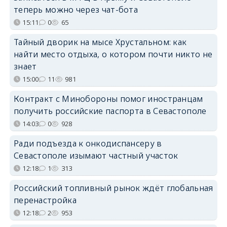
теперь можно через чат-бота
15:11
0
65
Тайный дворик на мысе Хрустальном: как
найти место отдыха, о котором почти никто не
знает
15:00
11
981
Контракт с Минобороны помог иностранцам
получить российские паспорта в Севастополе
14:03
0
928
Ради подъезда к онкодиспансеру в
Севастополе изымают частный участок
12:18
1
313
Российский топливный рынок ждёт глобальная
перенастройка
12:18
2
953