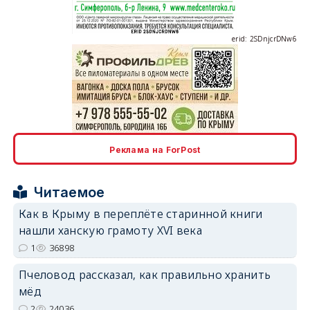
erid: 2SDnjcrDNw6
erid: 2SDnjdPjgYS
Реклама на ForPost
Читаемое
Как в Крыму в переплёте старинной книги
нашли ханскую грамоту XVI века
erid: 2SDnjdvhGXG
1
36898
Пчеловод рассказал, как правильно хранить
мёд
2
24036