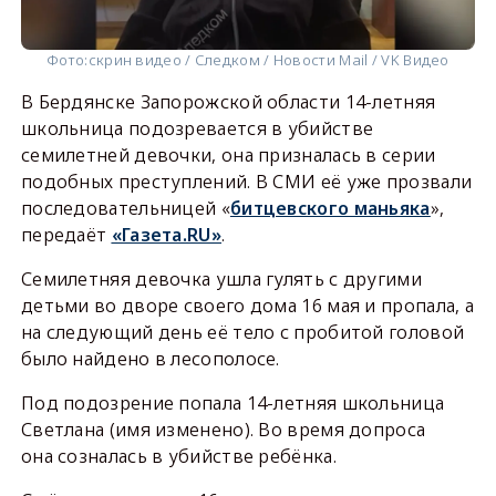
Фото:
скрин видео / Следком / Новости Mail / VK Видео
В Бердянске Запорожской области 14-летняя
школьница подозревается в убийстве
семилетней девочки, она призналась в серии
подобных преступлений. В СМИ её уже прозвали
последовательницей «
битцевского маньяка
»,
передаёт
«Газета.RU»
.
Семилетняя девочка ушла гулять с другими
детьми во дворе своего дома 16 мая и пропала, а
на следующий день её тело с пробитой головой
было найдено в лесополосе.
Под подозрение попала 14-летняя школьница
Светлана (имя изменено). Во время допроса
она созналась в убийстве ребёнка.