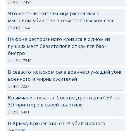
0
17494
erid: 2SDnjdPjgYS
Что местная жительница рассказала о
массовом убийстве в севастопольском селе
21
10403
На фоне ресторанного кризиса в одном из
лучших мест Севастополя открылся бар-
erid: 2SDnjdvhGXG
бистро
13
7310
В севастопольском селе военнослужащий убил
военного и мирных жителей
4
7237
Крымчанин печатал боевые дроны для СБУ на
3D-принтере в своей квартире
2
6491
В Крыму вражеский БПЛА убил мирного
жителя