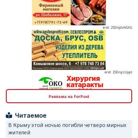
erid: 2SDnjdvhGXG
erid: 2SDnjcLUypt
Реклама на ForPost
erid: 2SDnjcrDNw6
Читаемое
В Крыму этой ночью погибли четверо мирных
жителей