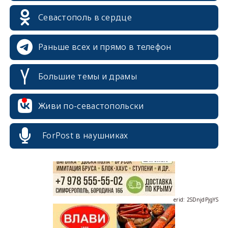
Севастополь в сердце
Раньше всех и прямо в телефон
Большие темы и драмы
erid: 2SDnjcrDNw6
Живи по-севастопольски
ForPost в наушниках
erid: 2SDnjdPjgYS