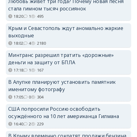
Любовь живёт три года? Почему новая песня
стала гимном тысяч россиянок
18:20
1
495
Крым и Севастополь ждут аномально жаркие
выходные
18:02
4
2180
Минтранс разрешил тратить «дорожные»
деньги на защиту от БПЛА
17:18
1
167
В Алупке планируют установить памятник
именитому фотографу
17:05
0
304
США попросили Россию освободить
осуждённого на 10 лет американца Гилмана
16:40
2
229
В Крыму временно сократят продажи бензина