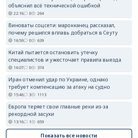
объяснил всё технической ошибкой
22:16
0
264
Виноваты соцсети: марокканец рассказал,
почему решился вплавь добраться в Сеуту
16:59
0
639
Китай пытается остановить утечку
специалистов и ужесточает правила выезда
16:07
0
374
Иран отменил удар по Украине, однако
требует компенсацию за атаку на судно
15:46
3
1113
Европа теряет свои главные реки из-за
рекордной засухи
13:16
1
659
Показать все новости