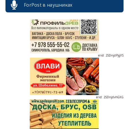
ForPost в наушниках
erid: 2SDnjdPjgYS
erid: 2SDnjdvhGXG
erid: 2SDnjcLUypt