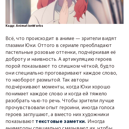
Кадр: AnimationWorks
Всё, что происходит в аниме — зрители видят
глазами Юки. Оттого в сериале преобладают
пастельные розовые оттенки, подчёркивая её
доброту и наивность. А артикуляцию героев
порой показывают то слишком чёткой, будто
они специально проговаривают каждое слово,
то наоборот размытой. Так авторы
подчёркивают моменты, когда Юки хорошо
понимает каждое слово и когда ей тяжело
разобрать чью-то речь. Чтобы зрители лучше
прочувствовали опыт героини, иногда голоса
героев заглушают, а вместо них художники
показывают
Иногда
текстовые заметки.
аниматоры специально смазывают их, чтобы