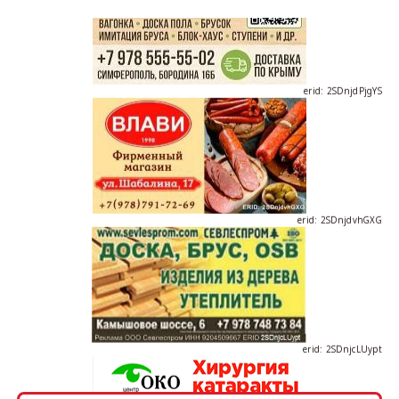
erid: 2SDnjdPjgYS
erid: 2SDnjdvhGXG
erid: 2SDnjcLUypt