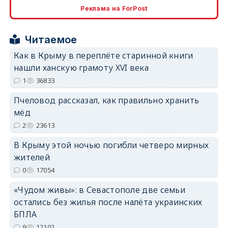
Реклама на ForPost
erid: 2SDnjcrDNw6
Читаемое
Как в Крыму в переплёте старинной книги
нашли ханскую грамоту XVI века
1
36833
erid: 2SDnjdPjgYS
Пчеловод рассказал, как правильно хранить
мёд
2
23613
В Крыму этой ночью погибли четверо мирных
жителей
erid: 2SDnjdvhGXG
0
17054
«Чудом живы»: в Севастополе две семьи
остались без жилья после налёта украинских
БПЛА
9
12102