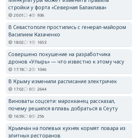
стройки у форта «Северная Балаклава»
20:01
4
936
В Севастополе простились с генерал-майором
Василием Казаченко
18:02
1
1653
Совершено покушение на разработчика
дронов «Упырь» — что известно к этому часу
17:18
2
1046
В Крыму изменили расписание электричек
17:02
0
2644
Виноваты соцсети: марокканец рассказал,
почему решился вплавь добраться в Сеуту
16:59
0
256
Крымчан на полевых кухнях кормят повара из
элитных ресторанов