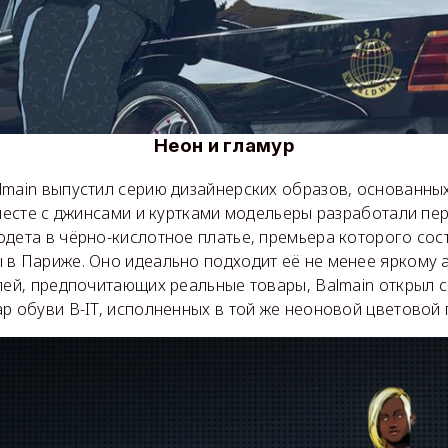
Неон и гламур
lmain выпустил серию дизайнерских образов, основанны
Вместе с джинсами и куртками модельеры разработали п
дета в чёрно-кислотное платье, премьера которого сос
 в Париже. Оно идеально подходит её не менее яркому 
елей, предпочитающих реальные товары, Balmain открыл 
р обуви B-IT, исполненных в той же неоновой цветовой 