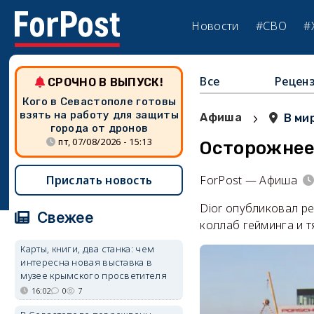
Новости
#СВО
#
Все
Рецен
СРОЧНО В ВЫПУСК!
Кого в Севастополе готовы
›
взять на работу для защиты
Афиша
В ми
города от дронов
пт, 07/08/2026 - 15:13
Осторожнее 
Прислать новость
ForPost — Афиша
Dior опубликовал ре
Свежее
коллаб гейминга и т
Карты, книги, два станка: чем
интересна новая выставка в
музее крымского просветителя
16:02
0
7