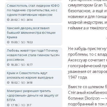
симулятором Gran Tu
Севастополь стал лидером ЮФО
по падению строительства, но с
безопасное, а ещё 
одним позитивным нюансом
новинки и для гонщ
20:02
9
3414
модной индустрии, и
гейминга и тяжёлого
Ханский дворец возглавил
бывший замминистра юстиции
Крыма
19:00
5
7653
Не забудь пристегну
Любовь живёт три года? Почему
проблемы, то с влад
новая песня стала гимном тысяч
Аксессуар сочетает
россиянок
18:20
5
1077
голографический при
уважения от авторо
Крым и Севастополь ждут
1947 года.
аномально жаркие выходные
18:02
5
3418
Вместе со шлемом б
Минтранс разрешил тратить
Стёганый комбинезо
«дорожные» деньги на защиту от
ботинки Diorizon —
БПЛА
подобранный в тон л
17:18
1
317