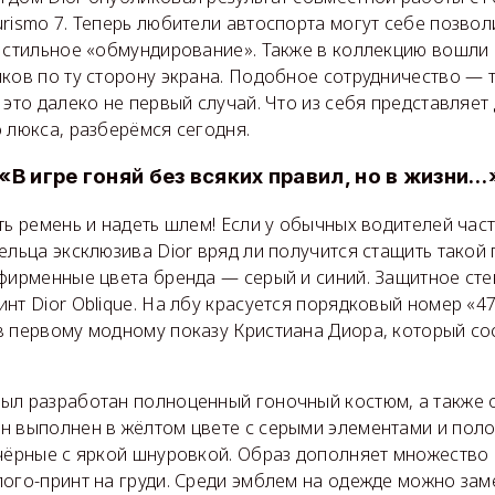
rismo 7. Теперь любители автоспорта могут себе позвол
и стильное «обмундирование». Также в коллекцию вошли
иков по ту сторону экрана. Подобное сотрудничество —
 это далеко не первый случай. Что из себя представляет
 люкса, разберёмся сегодня.
«В игре гоняй без всяких правил, но в жизни…
ть ремень и надеть шлем! Если у обычных водителей час
ельца эксклюзива Dior вряд ли получится стащить такой
 фирменные цвета бренда — серый и синий. Защитное ст
нт Dior Oblique. На лбу красуется порядковый номер «47
в первому модному показу Кристиана Диора, который со
ыл разработан полноценный гоночный костюм, а также о
н выполнен в жёлтом цвете с серыми элементами и пол
 чёрные с яркой шнуровкой. Образ дополняет множество
ого-принт на груди. Среди эмблем на одежде можно зам