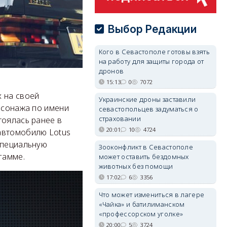
Выбор Редакции
Кого в Севастополе готовы взять
на работу для защиты города от
дронов
15:13
0
7072
х на своей
Украинские дроны заставили
ерсонажа по имени
севастопольцев задуматься о
страховании
тоялась ранее в
20:01
10
4724
автомобилю Lotus
специальную
Зооконфликт в Севастополе
гамме.
может оставить бездомных
животных без помощи
17:02
6
3356
Что может измениться в лагере
«Чайка» и батилиманском
«профессорском уголке»
20:00
5
3724