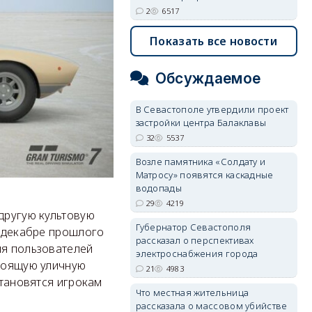
2
6517
Показать все новости
Обсуждаемое
В Севастополе утвердили проект
застройки центра Балаклавы
32
5537
Возле памятника «Солдату и
Матросу» появятся каскадные
водопады
29
4219
 другую культовую
Губернатор Севастополя
в декабре прошлого
рассказал о перспективах
ля пользователей
электроснабжения города
стоящую уличную
21
4983
становятся игрокам
Что местная жительница
рассказала о массовом убийстве