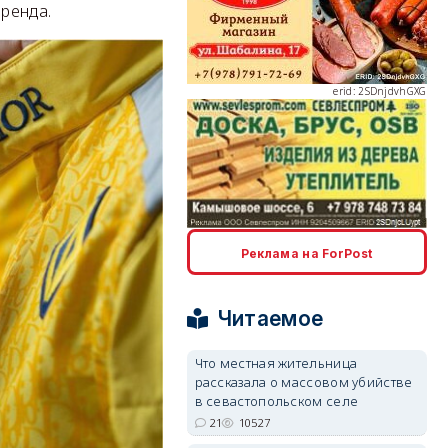
ренда.
erid: 2SDnjcLUypt
Реклама на ForPost
erid: 2SDnjcrDNw6
Читаемое
Что местная жительница
рассказала о массовом убийстве
в севастопольском селе
erid: 2SDnjdPjgYS
21
10527