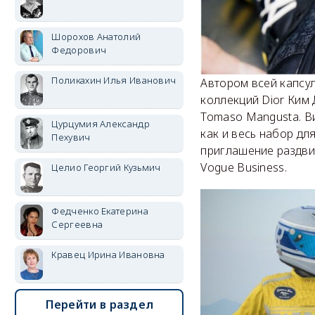
Шорохов Анатолий
Федорович
Поликахин Илья Иванович
Автором всей капсу
коллекций Dior Ким
Tomaso Mangusta. В
Цурцумия Александр
как и весь набор дл
Пехувич
приглашение раздви
Vogue Business.
Целио Георгий Кузьмич
Федченко Екатерина
Сергеевна
Кравец Ирина Ивановна
Перейти в раздел