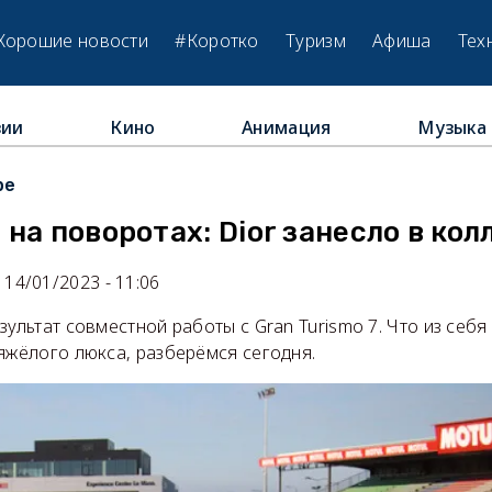
Хорошие новости
#Коротко
Туризм
Афиша
Тех
зии
Кино
Анимация
Музыка
ре
на поворотах: Dior занесло в ко
14/01/2023 - 11:06
зультат совместной работы с Gran Turismo 7. Что из себя
яжёлого люкса, разберёмся сегодня.