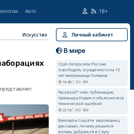
18+
нологии
Авто
Искусство
Личный кабинет
В мире
ллаборациях
США попросили Россию
освободить осуждённого на 10
лет американца Гилмана
16:40
2
391
 представляет
Facebook* снёс публикацию
премьера Индии и объяснил всё
технической ошибкой
22:16
0
393
Виноваты соцсети: марокканец
рассказал, почему решился
вплавь добраться в Сеуту