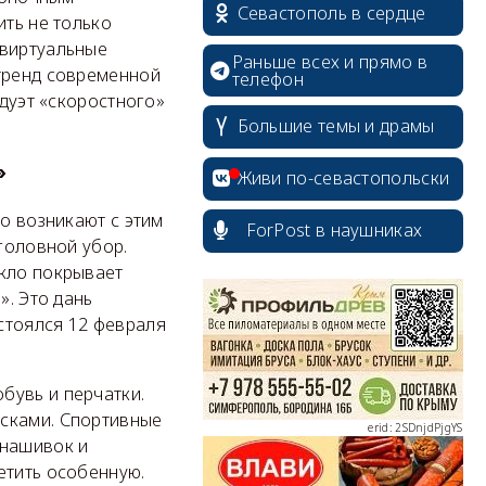
Севастополь в сердце
ить не только
 виртуальные
Раньше всех и прямо в
 тренд современной
телефон
 дуэт «скоростного»
Большие темы и драмы
erid: 2SDnjcrDNw6
»
Живи по-севастопольски
то возникают с этим
ForPost в наушниках
 головной убор.
екло покрывает
». Это дань
erid: 2SDnjdPjgYS
стоялся 12 февраля
бувь и перчатки.
осками. Спортивные
 нашивок и
етить особенную.
erid: 2SDnjdvhGXG