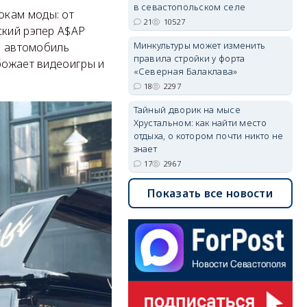
в севастопольском селе
окам моды: от
21
10527
ский рэпер A$AP
Минкультуры может изменить
ый автомобиль
правила стройки у форта
божает видеоигры и
«Северная Балаклава»
18
2297
Тайный дворик на мысе
Хрустальном: как найти место
отдыха, о котором почти никто не
знает
17
2967
Показать все новости