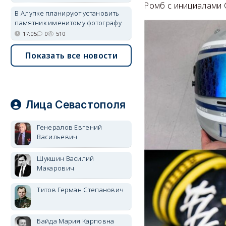
Ромб с инициалами 
В Алупке планируют установить
памятник именитому фотографу
17:05
0
510
Показать все новости
Лица Севастополя
Генералов Евгений
Васильевич
Шукшин Василий
Макарович
Титов Герман Степанович
Байда Мария Карповна