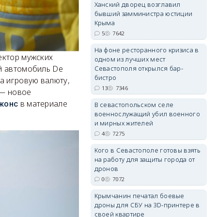
Ханский дворец возглавил
бывший замминистра юстиции
Крыма
5
7642
На фоне ресторанного кризиса в
ектор мужских
erid: 2SDnjdvhGXG
одном из лучших мест
й автомобиль De
Севастополя открылся бар-
бистро
а игровую валюту,
13
7346
 — новое
в материале
жонс
В севастопольском селе
военнослужащий убил военного
и мирных жителей
4
7275
Кого в Севастополе готовы взять
на работу для защиты города от
дронов
0
7072
Крымчанин печатал боевые
дроны для СБУ на 3D-принтере в
своей квартире