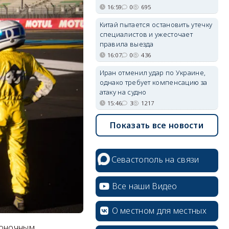
16:59
0
695
Китай пытается остановить утечку
специалистов и ужесточает
правила выезда
16:07
0
436
Иран отменил удар по Украине,
однако требует компенсацию за
атаку на судно
15:46
3
1217
Показать все новости
Севастополь на связи
Все наши Видео
О местном для местных
гоночным