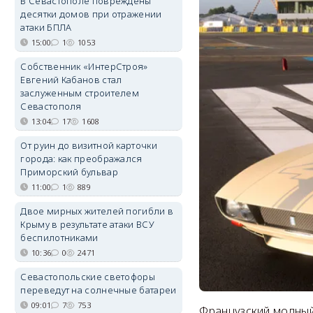
В Севастополе повреждены
десятки домов при отражении
атаки БПЛА
15:00
1
1053
Собственник «ИнтерСтроя»
Евгений Кабанов стал
заслуженным строителем
Севастополя
13:04
17
1608
От руин до визитной карточки
города: как преображался
Приморский бульвар
11:00
1
889
Двое мирных жителей погибли в
Крыму в результате атаки ВСУ
беспилотниками
10:36
0
2471
Севастопольские светофоры
переведут на солнечные батареи
09:01
7
753
Французский модный