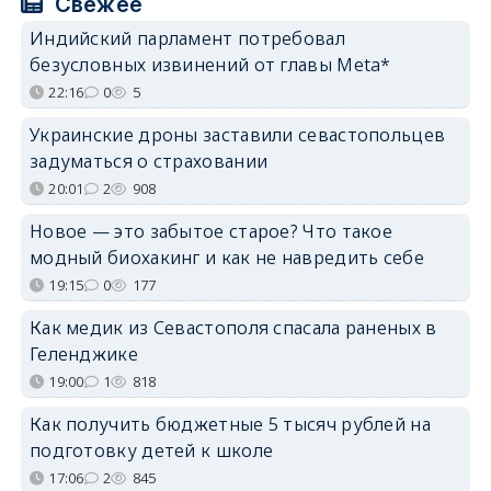
Свежее
Индийский парламент потребовал
безусловных извинений от главы Meta*
22:16
0
5
Украинские дроны заставили севастопольцев
задуматься о страховании
20:01
2
908
Новое — это забытое старое? Что такое
модный биохакинг и как не навредить себе
19:15
0
177
Как медик из Севастополя спасала раненых в
Геленджике
19:00
1
818
Как получить бюджетные 5 тысяч рублей на
подготовку детей к школе
17:06
2
845