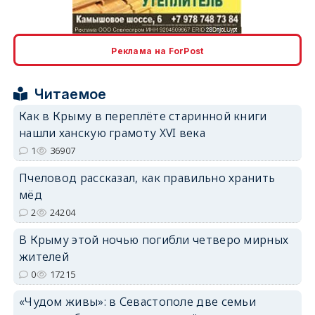
erid: 2SDnjcLUypt
Реклама на ForPost
Читаемое
Как в Крыму в переплёте старинной книги
erid: 2SDnjcrDNw6
нашли ханскую грамоту XVI века
1
36907
Пчеловод рассказал, как правильно хранить
мёд
2
24204
erid: 2SDnjdPjgYS
В Крыму этой ночью погибли четверо мирных
жителей
0
17215
«Чудом живы»: в Севастополе две семьи