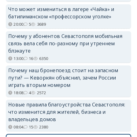
Что может измениться в лагере «Чайка» и
батилиманском «профессорском уголке»
20:00
5
3689
Почему у абонентов Севастополя мобильная
связь вела себя по-разному при утреннем
блэкауте
13:00
16
6350
Почему наш бронепоезд стоит на запасном
пути? — Кеворкян объяснил, зачем России
играть вторым номером
18:08
4
2572
Новые правила благоустройства Севастополя:
что изменится для жителей, бизнеса и
владельцев домов
08:04
15
2380