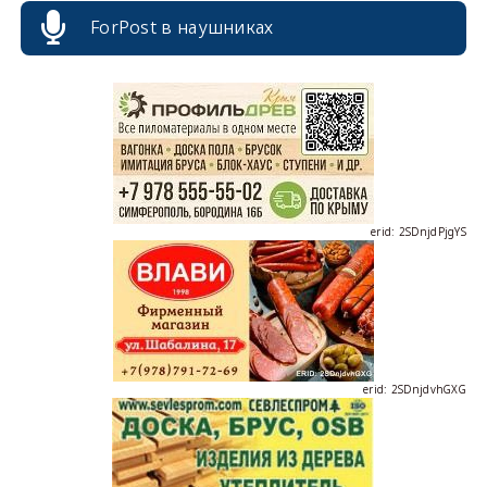
ForPost в наушниках
erid: 2SDnjcrDNw6
erid: 2SDnjdPjgYS
erid: 2SDnjdvhGXG