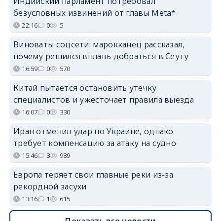
Индийский парламент потребовал
безусловных извинений от главы Meta*
22:16
0
5
Виноваты соцсети: марокканец рассказал,
почему решился вплавь добраться в Сеуту
16:59
0
570
Китай пытается остановить утечку
специалистов и ужесточает правила выезда
16:07
0
330
Иран отменил удар по Украине, однако
требует компенсацию за атаку на судно
15:46
3
989
Европа теряет свои главные реки из-за
рекордной засухи
13:16
1
615
Показать все новости