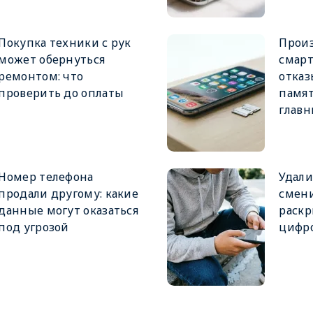
Покупка техники с рук
Прои
может обернуться
смар
ремонтом: что
отказ
проверить до оплаты
памят
глав
Номер телефона
Удали
продали другому: какие
смен
данные могут оказаться
раскр
под угрозой
цифро