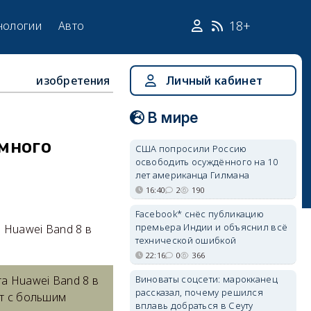
18+
нологии
Авто
изобретения
Личный кабинет
В мире
много
США попросили Россию
освободить осуждённого на 10
лет американца Гилмана
16:40
2
190
Facebook* снёс публикацию
премьера Индии и объяснил всё
 Huawei Band 8 в
технической ошибкой
22:16
0
366
Виноваты соцсети: марокканец
а Huawei Band 8 в
рассказал, почему решился
ет с большим
вплавь добраться в Сеуту