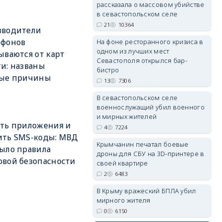
рассказала о массовом убийстве
в севастопольском селе
21
10364
зводители
тфонов
На фоне ресторанного кризиса в
одном из лучших мест
ываются от карт
erid: 2SDnjdvhGXG
Севастополя открылся бар-
и: названы
бистро
ные причины
13
7306
В севастопольском селе
военнослужащий убил военного
и мирных жителей
ть приложения и
4
7224
ить SMS-коды: МВД
Крымчанин печатал боевые
ыло правила
дроны для СБУ на 3D-принтере в
вой безопасности
своей квартире
2
6483
В Крыму вражеский БПЛА убил
мирного жителя
0
6150