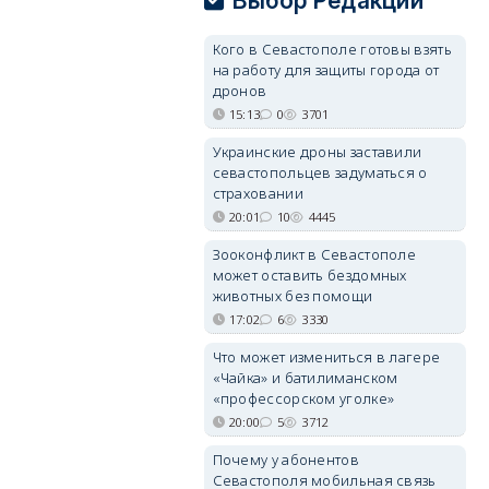
Выбор Редакции
Кого в Севастополе готовы взять
на работу для защиты города от
дронов
15:13
0
3701
Украинские дроны заставили
севастопольцев задуматься о
страховании
20:01
10
4445
Зооконфликт в Севастополе
может оставить бездомных
животных без помощи
17:02
6
3330
Что может измениться в лагере
«Чайка» и батилиманском
«профессорском уголке»
20:00
5
3712
Почему у абонентов
Севастополя мобильная связь