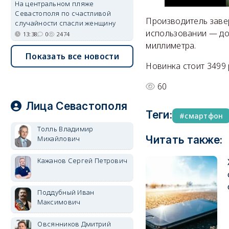
На центральном пляже
Севастополя по счастливой
Производитель завер
случайности спасли женщину
использовании — до 
13:38
0
2474
миллиметра.
Показать все новости
Новинка стоит 3499 
60
Лица Севастополя
Теги:
смартфон
Толль Владимир
Читать также:
Михайлович
Кажанов Сергей Петрович
Поддубный Иван
Максимович
Овсянников Дмитрий