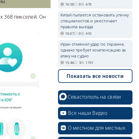
ны.
16:59
0
670
Китай пытается остановить утечку
 368 пикселей. Он
специалистов и ужесточает
правила выезда
16:07
0
410
Иран отменил удар по Украине,
однако требует компенсацию за
атаку на судно
15:46
3
1191
Показать все новости
Севастополь на связи
Все наши Видео
О местном для местных