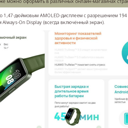
уже можно оформить в различных онлайн-магазинах стра
о 1,47-дюймовым AMOLED-дисплеем с разрешением 194 х
Always-On Display (всегда включённый экран).