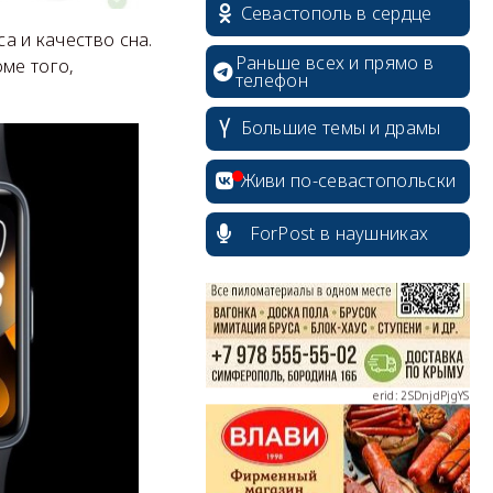
Севастополь в сердце
а и качество сна.
Раньше всех и прямо в
ме того,
телефон
Большие темы и драмы
erid: 2SDnjcrDNw6
Живи по-севастопольски
ForPost в наушниках
erid: 2SDnjdPjgYS
erid: 2SDnjdvhGXG