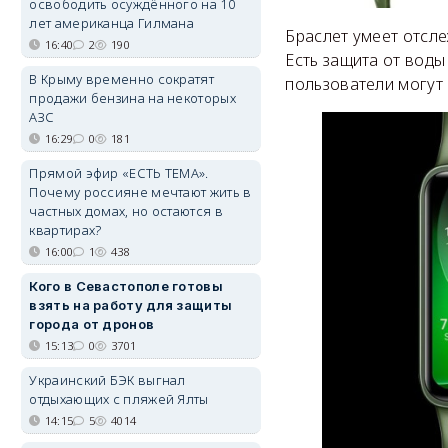
освободить осуждённого на 10
лет американца Гилмана
Браслет умеет отсле
16:40
2
190
Есть защита от воды
В Крыму временно сократят
пользователи могут 
продажи бензина на некоторых
АЗС
16:29
0
181
Прямой эфир «ЕСТЬ ТЕМА».
Почему россияне мечтают жить в
частных домах, но остаются в
квартирах?
16:00
1
438
Кого в Севастополе готовы
взять на работу для защиты
города от дронов
15:13
0
3701
Украинский БЭК выгнал
отдыхающих с пляжей Ялты
14:15
5
4014