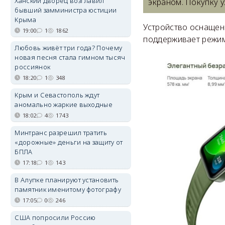
Ханский дворец возглавил
экраном. Покупку 
бывший замминистра юстиции
Крыма
Устройство оснащен
19:00
1
1862
поддерживает режим 
Любовь живёт три года? Почему
новая песня стала гимном тысяч
россиянок
18:20
1
348
Крым и Севастополь ждут
аномально жаркие выходные
18:02
4
1743
Минтранс разрешил тратить
«дорожные» деньги на защиту от
БПЛА
17:18
1
143
В Алупке планируют установить
памятник именитому фотографу
17:05
0
246
США попросили Россию