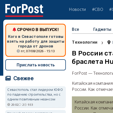
Новости
#СВО
#
Все
Гаджеты
СРОЧНО В ВЫПУСК!
Кого в Севастополе готовы
›
взять на работу для защиты
Технологии
города от дронов
пт, 07/08/2026 - 15:13
В России с
браслета Hu
Прислать новость
ForPost — Технолог
Свежее
Китайская компания
России. Как отмечае
Севастополь стал лидером ЮФО
по падению строительства, но с
одним позитивным нюансом
Китайская компани
20:02
2
933
России. Как отмеча