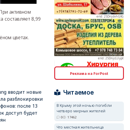
 При активном
а составляет 8,99
ёном цветах.
erid: 2SDnjcLUypt
Реклама на ForPost
erid: 2SDnjcrDNw6
ng вводит новые
Читаемое
ла разблокировки
фонов: после 13
В Крыму этой ночью погибли
четверо мирных жителей
к доступ будет
0
17462
рян
erid: 2SDnjdPjgYS
Что местная жительница