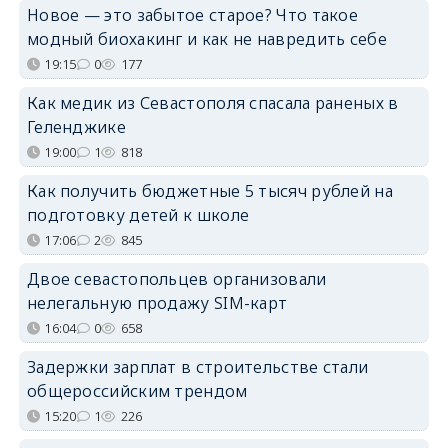
Новое — это забытое старое? Что такое
модный биохакинг и как не навредить себе
19:15
0
177
Как медик из Севастополя спасала раненых в
Геленджике
19:00
1
818
Как получить бюджетные 5 тысяч рублей на
подготовку детей к школе
17:06
2
845
Двое севастопольцев организовали
нелегальную продажу SIM-карт
16:04
0
658
Задержки зарплат в строительстве стали
общероссийским трендом
15:20
1
226