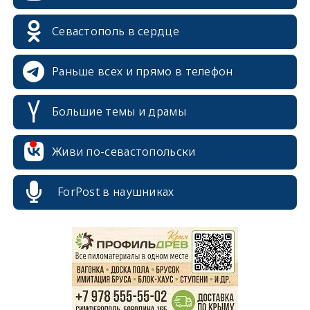
Севастополь в сердце
Раньше всех и прямо в телефон
Большие темы и драмы
Живи по-севастопольски
ForPost в наушниках
erid: 2SDnjcrDNw6
erid: 2SDnjdPjgYS