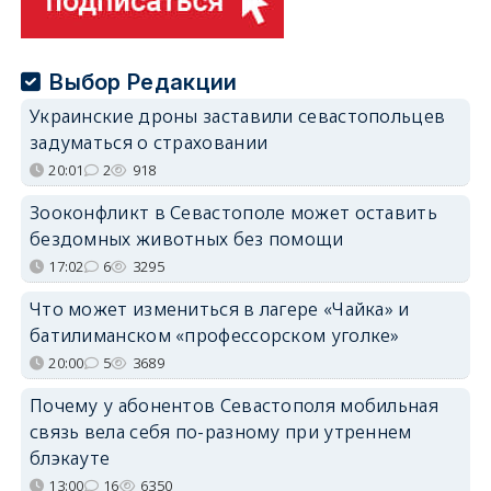
Выбор Редакции
Украинские дроны заставили севастопольцев
задуматься о страховании
20:01
2
918
Зооконфликт в Севастополе может оставить
бездомных животных без помощи
17:02
6
3295
Что может измениться в лагере «Чайка» и
батилиманском «профессорском уголке»
20:00
5
3689
Почему у абонентов Севастополя мобильная
связь вела себя по-разному при утреннем
блэкауте
13:00
16
6350