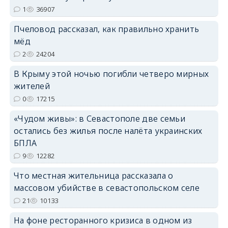
1
36907
Пчеловод рассказал, как правильно хранить
мёд
2
24204
erid: 2SDnjdPjgYS
В Крыму этой ночью погибли четверо мирных
жителей
0
17215
«Чудом живы»: в Севастополе две семьи
остались без жилья после налёта украинских
erid: 2SDnjdvhGXG
БПЛА
9
12282
Что местная жительница рассказала о
массовом убийстве в севастопольском селе
21
10133
На фоне ресторанного кризиса в одном из