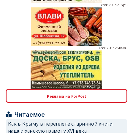
erid: 2SDnjdvhGXG
erid: 2SDnjcLUypt
Реклама на ForPost
Читаемое
Как в Крыму в переплёте старинной книги
erid: 2SDnjcrDNw6
нашли ханскую грамоту XVI века