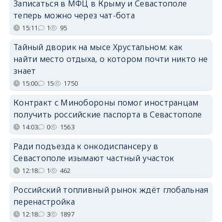
Записаться в МФЦ в Крыму и Севастополе
теперь можно через чат-бота
15:11
1
95
Тайный дворик на мысе Хрустальном: как
найти место отдыха, о котором почти никто не
знает
15:00
15
1750
Контракт с Минобороны помог иностранцам
получить российские паспорта в Севастополе
14:03
0
1563
Ради подъезда к онкодиспансеру в
Севастополе изымают частный участок
12:18
1
462
Российский топливный рынок ждёт глобальная
перенастройка
12:18
3
1897