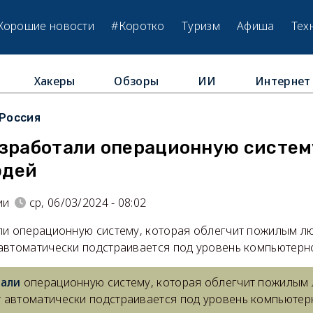
Хорошие новости
#Коротко
Туризм
Афиша
Тех
Хакеры
Обзоры
ИИ
Интернет
Россия
азработали операционную систем
юдей
ии
ср, 06/03/2024 - 08:02
ли операционную систему, которая облегчит пожилым л
автоматически подстраивается под уровень компьютерн
тали
операционную систему, которая облегчит пожилым 
 автоматически подстраивается под уровень компьютер