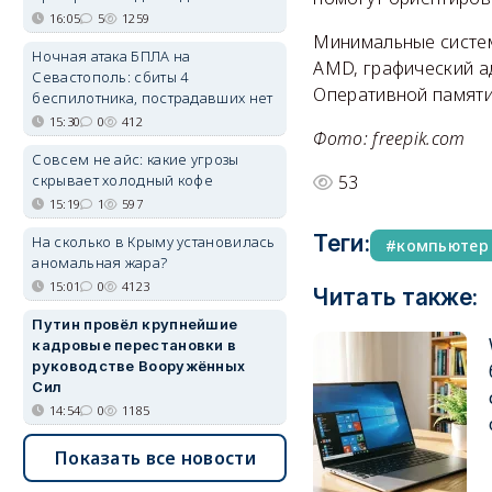
16:05
5
1259
Минимальные систем
Ночная атака БПЛА на
AMD, графический ад
Севастополь: сбиты 4
Оперативной памяти
беспилотника, пострадавших нет
15:30
0
412
Фото: freepik.com
Совсем не айс: какие угрозы
скрывает холодный кофе
53
15:19
1
597
Теги:
На сколько в Крыму установилась
компьютер
аномальная жара?
15:01
0
4123
Читать также:
Путин провёл крупнейшие
кадровые перестановки в
руководстве Вооружённых
Сил
14:54
0
1185
Показать все новости