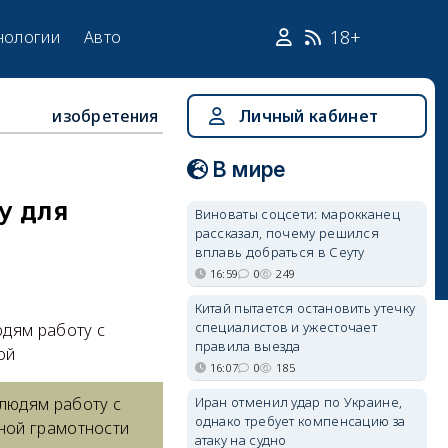
18+
нологии
Авто
изобретения
Личный кабинет
В мире
у для
Виноваты соцсети: марокканец
рассказал, почему решился
вплавь добраться в Сеуту
16:59
0
249
Китай пытается остановить утечку
специалистов и ужесточает
юдям работу с
правила выезда
ой
16:07
0
185
Иран отменил удар по Украине,
людям работу с
однако требует компенсацию за
ной грамотности
атаку на судно