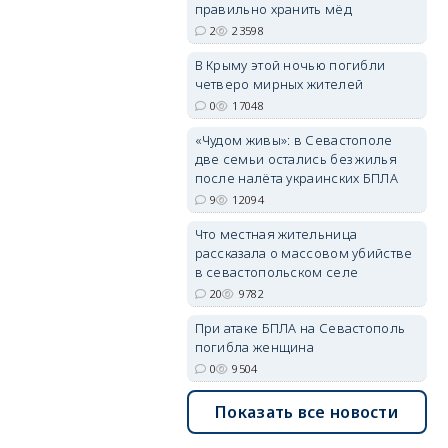
правильно хранить мёд
2
23598
erid: 2SDnjdPjgYS
В Крыму этой ночью погибли
четверо мирных жителей
0
17048
«Чудом живы»: в Севастополе
две семьи остались без жилья
после налёта украинских БПЛА
9
12094
erid: 2SDnjdvhGXG
Что местная жительница
рассказала о массовом убийстве
в севастопольском селе
20
9782
При атаке БПЛА на Севастополь
погибла женщина
0
9504
Показать все новости