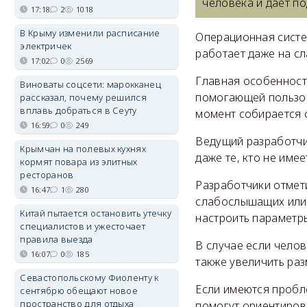
человека и дает п
17:18
2
1018
В Крыму изменили расписание
Операционная систем
электричек
работает даже на сл
17:02
0
2569
Главная особенност
Виноваты соцсети: марокканец
помогающей пользов
рассказал, почему решился
вплавь добраться в Сеуту
момент собирается 
16:59
0
249
Ведущий разработчи
Крымчан на полевых кухнях
даже те, кто не име
кормят повара из элитных
ресторанов
Разработчики отмет
16:47
1
280
слабослышащих или 
Китай пытается остановить утечку
настроить параметр
специалистов и ужесточает
правила выезда
В случае если челов
16:07
0
185
также увеличить разм
Севастопольскому Фиоленту к
Если имеются пробл
сентябрю обещают новое
пространство для отдыха
помогут ориентиров