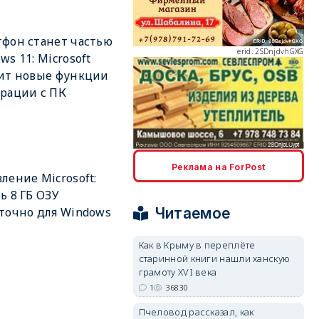
фон станет частью
erid: 2SDnjdvhGXG
ws 11: Microsoft
ит новые функции
рации с ПК
erid: 2SDnjcLUypt
Реклама на ForPost
ление Microsoft:
ь 8 ГБ ОЗУ
Читаемое
точно для Windows
Как в Крыму в переплёте
старинной книги нашли ханскую
erid: 2SDnjcrDNw6
грамоту XVI века
1
36830
Пчеловод рассказал, как