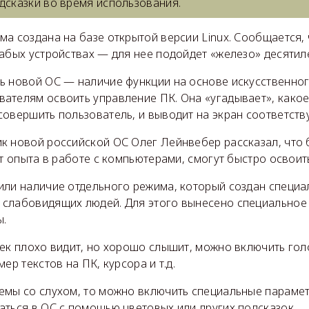
одсказки во время использования.
а создана на базе открытой версии Linux. Сообщается,
абых устройствах — для нее подойдет «железо» десятил
ь новой ОС — наличие функции на основе искусственног
ателям освоить управление ПК. Она «угадывает», какое
совершить пользователь, и выводит на экран соответств
к новой российской ОС Олег Лейнвебер рассказал, что 
ет опыта в работе с компьютерами, смогут быстро освоит
или наличие отдельного режима, который создан специа
слабовидящих людей. Для этого вынесено специальное
ы.
ек плохо видит, но хорошо слышит, можно включить гол
ер текстов на ПК, курсора и т.д.
емы со слухом, то можно включить специальные параме
аться в ОС с помощью цветовых или других подсказок.