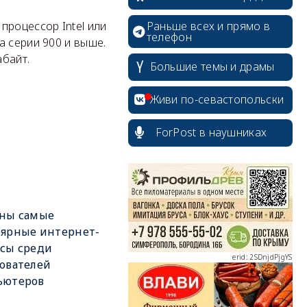
Раньше всех и прямо в
роцессор Intel или
телефон
a серии 900 и выше.
абайт.
Большие темы и драмы
Живи по-севастопольски
ForPost в наушниках
erid: 2SDnjcrDNw6
аны самые
ярные интернет-
сы среди
erid: 2SDnjdPjgYS
ователей
ьютеров