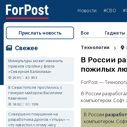
Новости
#СВО
#
Прислать новость
Все
Гаджеты
›
Свежее
Технологии
В России р
Минкультуры может изменить
правила стройки у форта
пожилых л
«Северная Балаклава»
20:01
4
893
ForPost — Технолог
В Севастополе простились с
генерал-майором Василием
В России разработа
Казаченко
компьютером. Софт 
18:02
1
1599
Совершено покушение на
В России
разрабо
разработчика дронов «Упырь» —
компьютером. Софт
что известно к этому часу