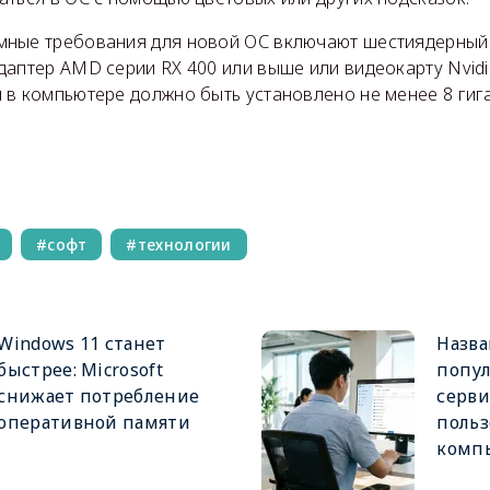
ные требования для новой ОС включают шестиядерный п
аптер AMD серии RX 400 или выше или видеокарту Nvidi
 в компьютере должно быть установлено не менее 8 гиг
софт
технологии
Windows 11 станет
Назв
быстрее: Microsoft
попул
снижает потребление
серви
оперативной памяти
польз
комп