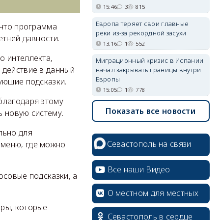
15:46
3
815
Европа теряет свои главные
 что программа
реки из-за рекордной засухи
етней давности.
13:16
1
552
о интеллекта,
Миграционный кризис в Испании
 действие в данный
начал закрывать границы внутри
Европы
ующие подсказки.
15:05
1
778
благодаря этому
Показать все новости
ь новую систему.
льно для
Севастополь на связи
 меню, где можно
Все наши Видео
осовые подсказки, а
О местном для местных
тры, которые
Севастополь в сердце