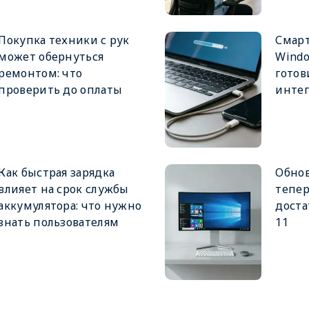
Покупка техники с рук
Смарт
может обернуться
Windo
ремонтом: что
готов
проверить до оплаты
интег
Как быстрая зарядка
Обнов
влияет на срок службы
тепер
аккумулятора: что нужно
доста
знать пользователям
11