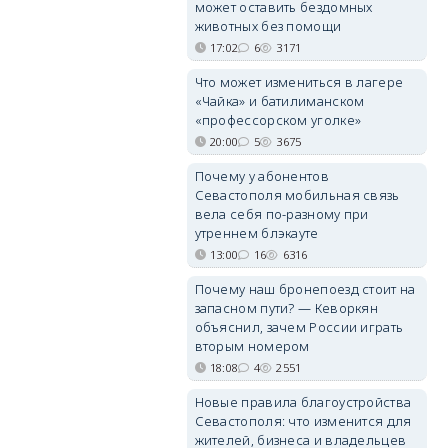
может оставить бездомных
животных без помощи
17:02
6
3171
Что может измениться в лагере
«Чайка» и батилиманском
«профессорском уголке»
20:00
5
3675
Почему у абонентов
Севастополя мобильная связь
вела себя по-разному при
утреннем блэкауте
13:00
16
6316
Почему наш бронепоезд стоит на
запасном пути? — Кеворкян
объяснил, зачем России играть
вторым номером
18:08
4
2551
Новые правила благоустройства
Севастополя: что изменится для
жителей, бизнеса и владельцев