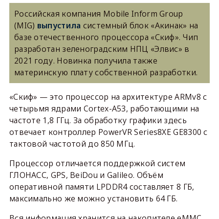
Российская компания Mobile Inform Group
(MIG)
выпустила
системный блок «Акинак» на
базе отечественного процессора «Скиф». Чип
разработан зеленоградским НПЦ «Элвис» в
2021 году. Новинка получила также
материнскую плату собственной разработки.
«Скиф» — это процессор на архитектуре ARMv8 с
четырьмя ядрами Cortex-A53, работающими на
частоте 1,8 ГГц. За обработку графики здесь
отвечает контроллер PowerVR Series8XE GE8300 с
тактовой частотой до 850 МГц.
Процессор отличается поддержкой систем
ГЛОНАСС, GPS, BeiDou и Galileo. Объём
оперативной памяти LPDDR4 составляет 8 ГБ,
максимально же можно установить 64 ГБ.
Вся информация хранится на накопителе eMMC