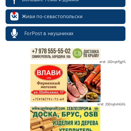
erid: 2SDnjcrDNw6
Живи по-севастопольски
ForPost в наушниках
erid: 2SDnjdPjgYS
erid: 2SDnjdvhGXG