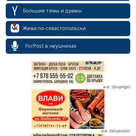
Большие темы и драмы
Живи по-севастопольски
erid: 2SDnjcrDNw6
ForPost в наушниках
erid: 2SDnjdPjgYS
erid: 2SDnjdvhGXG