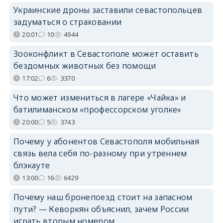
Украинские дроны заставили севастопольцев
задуматься о страховании
20:01
10
4944
Зооконфликт в Севастополе может оставить
бездомных животных без помощи
17:02
6
3370
Что может измениться в лагере «Чайка» и
батилиманском «профессорском уголке»
20:00
5
3743
Почему у абонентов Севастополя мобильная
связь вела себя по-разному при утреннем
блэкауте
13:00
16
6429
Почему наш бронепоезд стоит на запасном
пути? — Кеворкян объяснил, зачем России
играть вторым номером