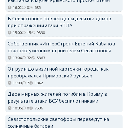
выставка в музее крымского просветителя
16:02
0
685
В Севастополе повреждены десятки домов
при отражении атаки БПЛА
15:00
15
9890
Собственник «ИнтерСтроя» Евгений Кабанов
стал заслуженным строителем Севастополя
13:04
32
5863
От руин до визитной карточки города: как
преображался Приморский бульвар
11:00
7
1842
Двое мирных жителей погибли в Крыму в
результате атаки ВСУ беспилотниками
10:36
0
7536
Севастопольские светофоры переведут на
солнечные батареи