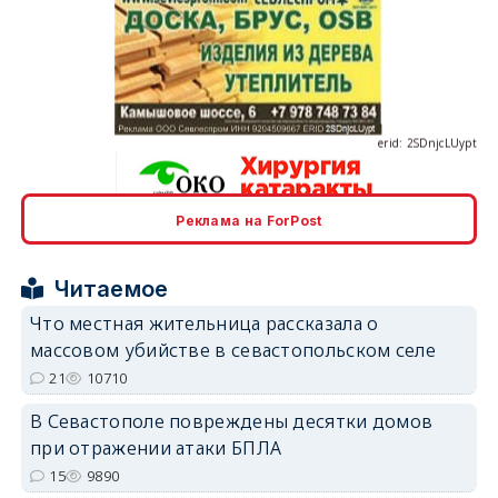
erid: 2SDnjcLUypt
Реклама на ForPost
erid: 2SDnjcrDNw6
Читаемое
Что местная жительница рассказала о
массовом убийстве в севастопольском селе
21
10710
erid: 2SDnjdPjgYS
В Севастополе повреждены десятки домов
при отражении атаки БПЛА
15
9890