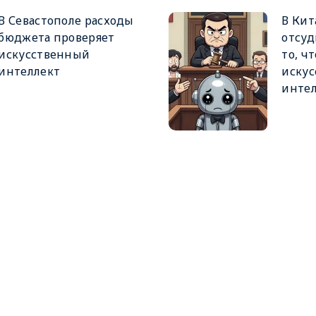
В Севастополе расходы
В Кит
бюджета проверяет
отсуд
искусственный
то, ч
интеллект
иску
инте