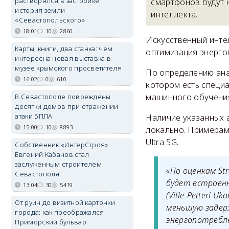
растворялся в застройке:
смартфонов будут 
история земли
интеллекта.
«Севастопольского»
18:01
10
2860
Искусственный интел
Карты, книги, два станка: чем
оптимизация энерго
интересна новая выставка в
музее крымского просветителя
По определению ана
16:02
0
610
котором есть специ
машинного обучения
В Севастополе повреждены
десятки домов при отражении
атаки БПЛА
Наличие указанных 
15:00
10
8893
локально. Примерами
Ultra 5G.
Собственник «ИнтерСтроя»
Евгений Кабанов стал
заслуженным строителем
«По оценкам Str
Севастополя
будет встроен
13:04
30
5419
(Ville-Petteri
От руин до визитной карточки
меньшую задер
города: как преображался
энергопотребл
Приморский бульвар