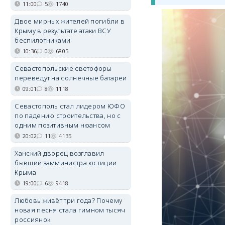
11:00
5
1740
Двое мирных жителей погибли в
Крыму в результате атаки ВСУ
беспилотниками
10:36
0
6805
Севастопольские светофоры
переведут на солнечные батареи
09:01
8
1118
Севастополь стал лидером ЮФО
по падению строительства, но с
одним позитивным нюансом
20:02
11
4135
Ханский дворец возглавил
бывший замминистра юстиции
Крыма
19:00
6
9418
Любовь живёт три года? Почему
новая песня стала гимном тысяч
россиянок