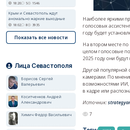
18:20
5
1546
Крым и Севастополь ждут
Наиболее яркими пр
аномально жаркие выходные
голосовых ассистент
18:02
8
3935
году будет установл
Показать все новости
На втором месте по 
целом голосовые по
2025 году они будут
Лица Севастополя
Другой популярной 
камерами. По мнени
Борисов Сергей
возможностями ИИ, 
Валерьевич
в кадре или распозн
Коситченков Андрей
Источник:
strategya
Александрович
7
Химич Федор Васильевич