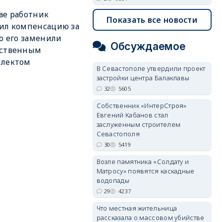
ае работник
Показать все новости
ил компенсацию за
то его заменили
Обсуждаемое
сственным
ллектом
В Севастополе утвердили проект
застройки центра Балаклавы
32
5605
Собственник «ИнтерСтроя»
Евгений Кабанов стал
заслуженным строителем
Севастополя
30
5419
Возле памятника «Солдату и
Матросу» появятся каскадные
водопады
29
4237
Что местная жительница
рассказала о массовом убийстве