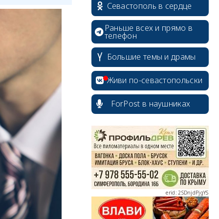
Севастополь в сердце
Раньше всех и прямо в
телефон
Большие темы и драмы
Живи по-севастопольски
ForPost в наушниках
erid: 2SDnjcrDNw6
erid: 2SDnjdPjgYS