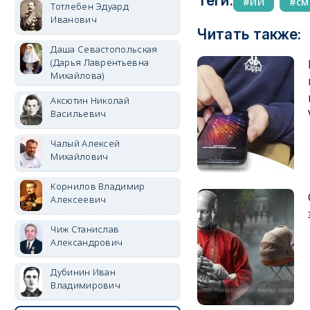
Теги:
ИИ
см
Тотлебен Эдуард
Иванович
Читать также:
Даша Севастопольская
(Дарья Лаврентьевна
Михайлова)
Аксютин Николай
Васильевич
Чалый Алексей
Михайлович
Корнилов Владимир
Алексеевич
Чиж Станислав
Александрович
Дубинин Иван
Владимирович