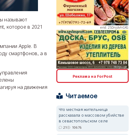
ты называют
nt, которое в 2021
erid: 2SDnjdvhGXG
мпании Apple. В
оду смартфонов, а в
erid: 2SDnjcLUypt
 управления
Реклама на ForPost
делены
агируя на движения
Читаемое
Что местная жительница
рассказала о массовом убийстве
erid: 2SDnjcrDNw6
в севастопольском селе
21
10676