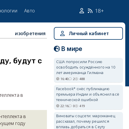
18+
нологии
Авто
изобретения
Личный кабинет
В мире
ду, будут с
США попросили Россию
освободить осуждённого на 10
лет американца Гилмана
16:40
2
488
Facebook* снёс публикацию
премьера Индии и объяснил всё
теллекта в
технической ошибкой
22:16
0
419
Виноваты соцсети: марокканец
нтеллекта в
рассказал, почему решился
кущем году
вплавь добраться в Сеуту