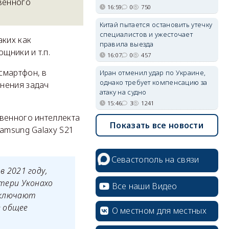
венного
16:59
0
750
Китай пытается остановить утечку
специалистов и ужесточает
аких как
правила выезда
щники и т.п.
16:07
0
457
смартфон, в
Иран отменил удар по Украине,
однако требует компенсацию за
нения задач
атаку на судно
15:46
3
1241
твенного интеллекта
Показать все новости
amsung Galaxy S21
Севастополь на связи
в 2021 году,
тери Уконахо
Все наши Видео
 включают
е общее
О местном для местных