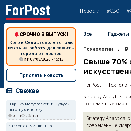
Новости
#СВО
#
Все
Гаджеты
СРОЧНО В ВЫПУСК!
Кого в Севастополе готовы
›
взять на работу для защиты
Технологии
города от дронов
пт, 07/08/2026 - 15:13
Свыше 70% с
искусствен
Прислать новость
ForPost — Технолог
Свежее
Strategy Analytics 
современные смартф
В Крыму могут запустить «узкую»
льготную ипотеку
09:01
0
164
Strategy Analytics
современные смарт
Как совхоз-миллионер