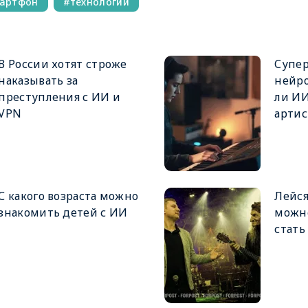
артфон
технологии
В России хотят строже
Супе
наказывать за
нейро
преступления с ИИ и
ли И
VPN
артис
С какого возраста можно
Лейся
знакомить детей с ИИ
можно
стать