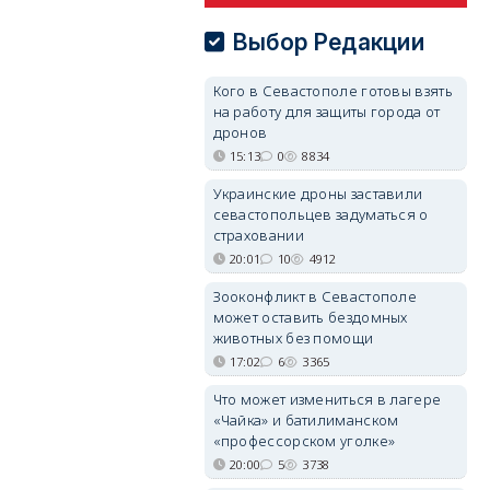
Выбор Редакции
Кого в Севастополе готовы взять
на работу для защиты города от
дронов
15:13
0
8834
Украинские дроны заставили
севастопольцев задуматься о
страховании
20:01
10
4912
Зооконфликт в Севастополе
может оставить бездомных
животных без помощи
17:02
6
3365
Что может измениться в лагере
«Чайка» и батилиманском
«профессорском уголке»
20:00
5
3738