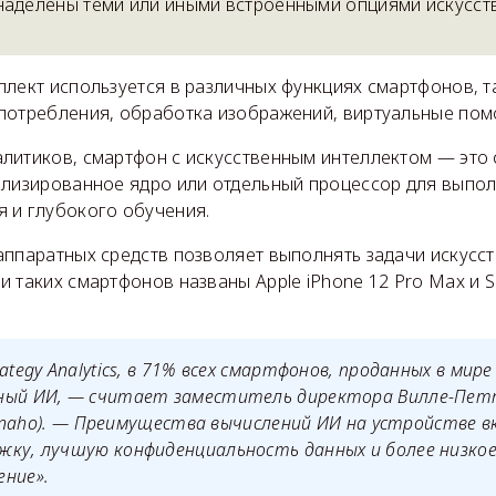
наделены теми или иными встроенными опциями искусст
лект используется в различных функциях смартфонов, т
потребления, обработка изображений, виртуальные помо
литиков, смартфон с искусственным интеллектом — это 
ализированное ядро или отдельный процессор для выпол
 и глубокого обучения.
аппаратных средств позволяет выполнять задачи искусс
 таких смартфонов названы Apple iPhone 12 Pro Max и S
ategy Analytics, в 71% всех смартфонов, проданных в мире 
ный ИИ, — считает заместитель директора Вилле-Пет
 Ukonaho). — Преимущества вычислений ИИ на устройстве
жку, лучшую конфиденциальность данных и более низко
ение».