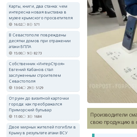
Карты, книги, два станка: чем
интересна новая выставка в
музее крымского просветителя
16:02
0
571
В Севастополе повреждены
десятки домов при отражении
атаки БПЛА
15:00
9
8273
Собственник «ИнтерСтроя»
Евгений Кабанов стал
заслуженным строителем
Севастополя
13:04
29
5129
От руин до визитной карточки
города: как преображался
Приморский бульвар
Производители сма
11:00
3
1684
свою продукцию в 
Двое мирных жителей погибли в
Крыму в результате атаки ВСУ