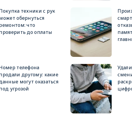
Покупка техники с рук
Прои
может обернуться
смар
ремонтом: что
отказ
проверить до оплаты
памят
глав
Номер телефона
Удали
продали другому: какие
смен
данные могут оказаться
раскр
под угрозой
цифро