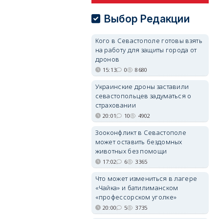
Выбор Редакции
Кого в Севастополе готовы взять
на работу для защиты города от
дронов
15:13
0
8680
Украинские дроны заставили
севастопольцев задуматься о
страховании
20:01
10
4902
Зооконфликт в Севастополе
может оставить бездомных
животных без помощи
17:02
6
3365
Что может измениться в лагере
«Чайка» и батилиманском
«профессорском уголке»
20:00
5
3735