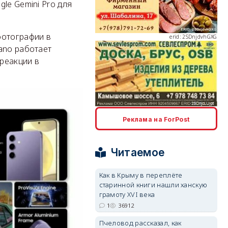
le Gemini Pro для
фотографии в
erid: 2SDnjdvhGXG
ano работает
 реакции в
erid: 2SDnjcLUypt
Реклама на ForPost
Читаемое
Как в Крыму в переплёте
старинной книги нашли ханскую
erid: 2SDnjcrDNw6
грамоту XVI века
1
36912
Пчеловод рассказал, как