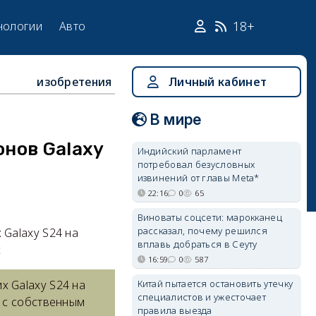
18+
нологии
Авто
изобретения
Личный кабинет
В мире
нов Galaxy
Индийский парламент
потребовал безусловных
извинений от главы Meta*
22:16
0
65
Виноваты соцсети: марокканец
рассказал, почему решился
Galaxy S24 на
вплавь добраться в Сеуту
с
16:59
0
587
Китай пытается остановить утечку
 Galaxy S24 на
специалистов и ужесточает
 с собственным
правила выезда