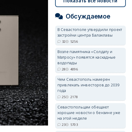
Показать все новости
Обсуждаемое
В Севастополе утвердили проект
застройки центра Балаклавы
32
5256
Возле памятника «Солдату и
Матросу» появятся каскадные
водопады
28
4096
Чем Севастополь намерен
привлекать инвесторов до 2039
года
25
2178
Севастопольцам обещают
хорошие новости о бензине уже
на этой неделе
23
5703