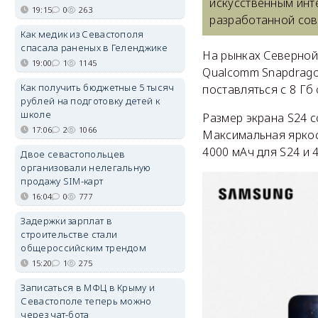
искусственным инте
19:15
0
263
разработанной совм
Как медик из Севастополя
спасала раненых в Геленджике
На рынках Северной
19:00
1
1145
Qualcomm Snapdragon
Как получить бюджетные 5 тысяч
поставляться с 8 Гб 
рублей на подготовку детей к
школе
Размер экрана S24 с
17:06
2
1066
Максимальная яркост
4000 мАч для S24 и 4
Двое севастопольцев
организовали нелегальную
продажу SIM-карт
16:04
0
777
Задержки зарплат в
строительстве стали
общероссийским трендом
15:20
1
275
Записаться в МФЦ в Крыму и
Севастополе теперь можно
через чат-бота