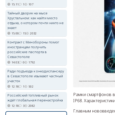
15:11
1
107
Тайный дворик на мысе
Хрустальном: как найти место
отдыха, о котором почти никто не
знает
15:00
15
2032
Контракт с Минобороны помог
иностранцам получить
российские паспорта в
Севастополе
14:03
0
1792
Ради подъезда к онкодиспансеру
в Севастополе изымают частный
участок
12:18
1
502
Рамки смартфонов в
Российский топливный рынок
ждёт глобальная перенастройка
IP68. Характеристик
12:18
3
2082
Главным нововведен