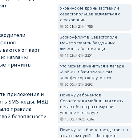
рян
Украинские дроны заставили
севастопольцев задуматься о
страховании
20:01
2
1755
зводители
Зооконфликт в Севастополе
тфонов
может оставить бездомных
животных без помощи
ываются от карт
17:02
6
3301
и: названы
ные причины
Что может измениться в лагере
«Чайка» и батилиманском
«профессорском уголке»
20:00
5
3692
ть приложения и
Почему у абонентов
Севастополя мобильная связь
ить SMS-коды: МВД
вела себя по-разному при
ыло правила
утреннем блэкауте
вой безопасности
13:00
16
6362
Почему наш бронепоезд стоит на
запасном пути? — Кеворкян