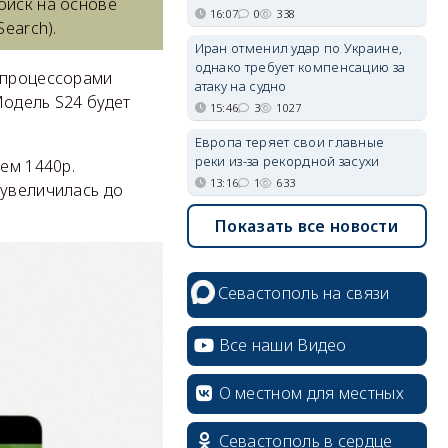
оиск на основе
16:07
0
338
earch).
Иран отменил удар по Украине,
однако требует компенсацию за
ы процессорами
атаку на судно
Модель S24 будет
15:46
3
1027
Европа теряет свои главные
реки из-за рекордной засухи
ем 1440p.
13:16
1
633
 увеличилась до
Показать все новости
Севастополь на связи
Все наши Видео
О местном для местных
Севастополь в сердце