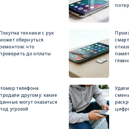
поте
Покупка техники с рук
Прои
может обернуться
смар
ремонтом: что
отказ
проверить до оплаты
памят
глав
Номер телефона
Удали
продали другому: какие
смен
данные могут оказаться
раскр
под угрозой
цифро