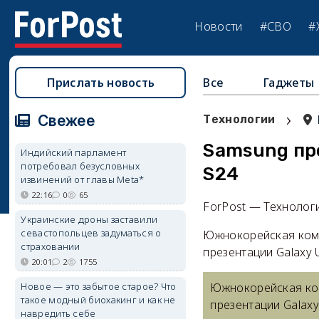
Новости
#СВО
#
Прислать новость
Все
Гаджеты
›
Свежее
Технологии
Samsung пр
Индийский парламент
потребовал безусловных
S24
извинений от главы Meta*
22:16
0
65
ForPost — Технолог
Украинские дроны заставили
севастопольцев задуматься о
Южнокорейская комп
страховании
презентации Galaxy
20:01
2
1755
Новое — это забытое старое? Что
Южнокорейская ком
такое модный биохакинг и как не
презентации Galax
навредить себе