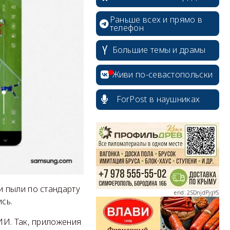
Раньше всех и прямо в
телефон
Большие темы и драмы
Живи по-севастопольски
ForPost в наушниках
erid: 2SDnjcrDNw6
 пыли по стандарту
erid: 2SDnjdPjgYS
сь.
ИИ. Так, приложения