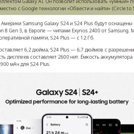
ллектом Galaxy AI. Он позволит использовать «умный» п
естно с Google технологии «Обвести и найти» (Circle to S
 Америки Samsung Galaxy S24 и S24 Plus будут оснащен
 8 Gen 3, в Европе — чипами Exynos 2400 от Samsung. 
оперативной памяти, S24 Plus — с 12 Гб.
оставляет 6,2 дюйма, S24 Plus — 6,7 дюймов с разрешени
ь дисплеев составляет 2600 нит. Ёмкость аккумулятора
900 мАч для S24 Plus.