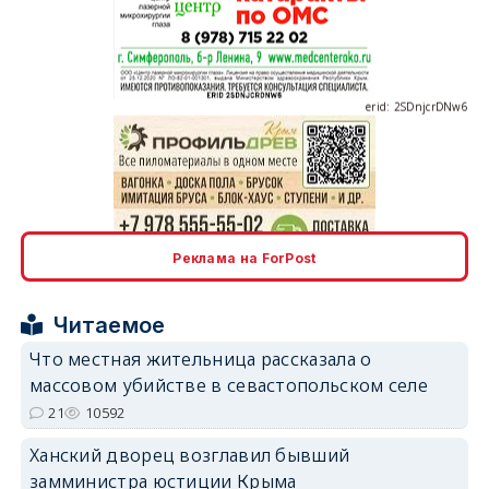
erid: 2SDnjcrDNw6
erid: 2SDnjdPjgYS
Реклама на ForPost
Читаемое
Что местная жительница рассказала о
массовом убийстве в севастопольском селе
erid: 2SDnjdvhGXG
21
10592
Ханский дворец возглавил бывший
замминистра юстиции Крыма