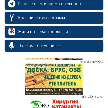
Раньше всех и прямо в телефон
Большие темы и драмы
erid: 2SDnjdPjgYS
Живи по-севастопольски
ForPost в наушниках
erid: 2SDnjdvhGXG
erid: 2SDnjcLUypt