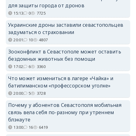
для защиты города от дронов
15:13
0
7725
Украинские дроны заставили севастопольцев
задуматься о страховании
20:01
10
4807
Зооконфликт в Севастополе может оставить
бездомных животных без помощи
17:02
6
3360
Что может измениться в лагере «Чайка» и
батилиманском «профессорском уголке»
20:00
5
3728
Почему у абонентов Севастополя мобильная
связь вела себя по-разному при утреннем
блэкауте
13:00
16
6419