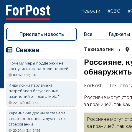
Новости
#СВО
#
Прислать новость
Все
Гаджеты
›
Свежее
Технологии
Россияне, к
Почему меры поддержки не
коснулись операторов пляжей
обнаружить
08:02
1
98
ForPost — Технолог
Индийский парламент
потребовал безусловных
извинений от главы Meta*
Россияне могут сто
22:16
0
134
за границей, так ка
Украинские дроны заставили
севастопольцев задуматься о
Россияне могут ст
страховании
за границей, так к
20:01
3
2495