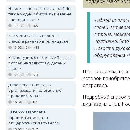
поддерживают росс
Новое — это забытое старое? Что
такое модный биохакинг и как не
навредить себе
«Одной из гла
19:15
0
365
сетей четверто
стране, может
Как медик из Севастополя
частично. Это
спасала раненых в Геленджике
Новости руков
19:00
2
1455
оборудования «
Как получить бюджетные 5 тысяч
рублей на подготовку детей к
школе
По его словам, пере
17:06
2
1232
которой приобретает
Двое севастопольцев
оператора.
организовали нелегальную
продажу SIM-карт
Подробный список х
16:04
0
881
диапазоны LTE в Рос
Задержки зарплат в
строительстве стали
общероссийским трендом
15:20
1
317