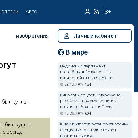
18+
нологии
Авто
изобретения
Личный кабинет
В мире
огут
Индийский парламент
потребовал безусловных
извинений от главы Meta*
22:16
0
134
Виноваты соцсети: марокканец
рассказал, почему решился
й был куплен
вплавь добраться в Сеуту
16:59
0
604
Китай пытается остановить утечку
ый был куплен
специалистов и ужесточает
 не всегда
правила выезда