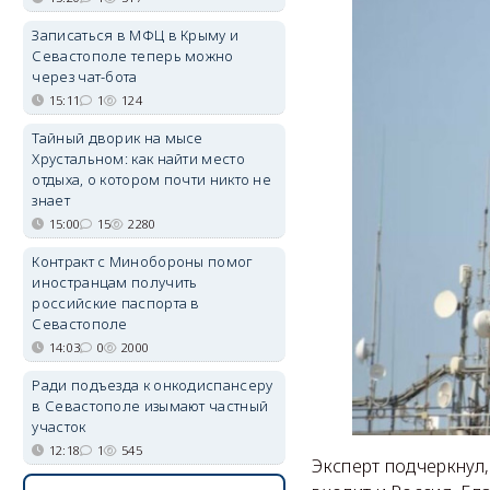
Записаться в МФЦ в Крыму и
Севастополе теперь можно
через чат-бота
15:11
1
124
Тайный дворик на мысе
Хрустальном: как найти место
отдыха, о котором почти никто не
знает
15:00
15
2280
Контракт с Минобороны помог
иностранцам получить
российские паспорта в
Севастополе
14:03
0
2000
Ради подъезда к онкодиспансеру
в Севастополе изымают частный
участок
12:18
1
545
Эксперт подчеркнул,