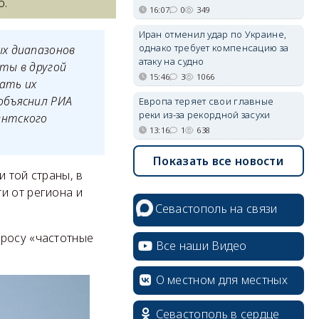
о.
16:07
0
349
Иран отменил удар по Украине,
однако требует компенсацию за
ых диапазонов
атаку на судно
ты в другой
15:46
3
1066
ать их
объяснил РИА
Европа теряет свои главные
реки из-за рекордной засухи
ентского
13:16
1
638
Показать все новости
 той страны, в
и от региона и
Севастополь на связи
просу «частотные
Все наши Видео
О местном для местных
Севастополь в сердце