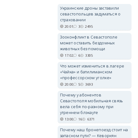
Украинские дроны заставили
севастопольцев задуматься о
страховании
20:01
3
2495
Зооконфликт в Севастополе
может оставить бездомных
животных без помощи
17:02
6
3305
Что может измениться в лагере
«Чайка» и батилиманском
«профессорском уголке»
20:00
5
3693
Почему у абонентов
Севастополя мобильная связь
вела себя по-разному при
утреннем блэкауте
13:00
16
6371
Почему наш бронепоезд стоит на
запасном пути? — Кеворкян