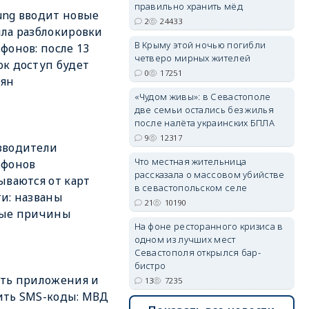
правильно хранить мёд
ng вводит новые
2
24433
ла разблокировки
В Крыму этой ночью погибли
фонов: после 13
erid: 2SDnjdvhGXG
четверо мирных жителей
к доступ будет
0
17251
рян
«Чудом живы»: в Севастополе
две семьи остались без жилья
после налёта украинских БПЛА
9
12317
зводители
Что местная жительница
тфонов
рассказала о массовом убийстве
ываются от карт
в севастопольском селе
и: названы
21
10190
ные причины
На фоне ресторанного кризиса в
одном из лучших мест
Севастополя открылся бар-
бистро
ть приложения и
13
7235
ить SMS-коды: МВД