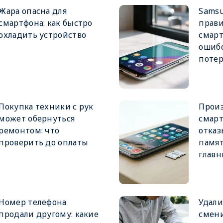
Жара опасна для
Samsu
смартфона: как быстро
прави
охладить устройство
смарт
ошибо
поте
Покупка техники с рук
Прои
может обернуться
смар
ремонтом: что
отказ
проверить до оплаты
памят
глав
Номер телефона
Удали
продали другому: какие
смен