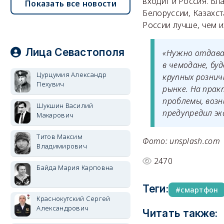
входит и Россия. Бл
Показать все новости
Белоруссии, Казахст
России лучше, чем и
Лица Севастополя
«Нужно отдава
в чемодане, бу
Цурцумия Александр
крупных рознич
Пехувич
рынке. На прак
проблемы, воз
Шукшин Василий
предупредил эк
Макарович
Титов Максим
Фото: unsplash.com
Владимирович
2470
Байда Мария Карповна
Теги:
смартфон
Краснокутский Сергей
Александрович
Читать также: