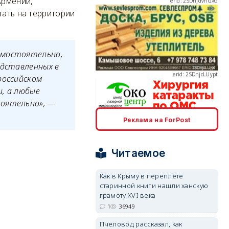
Армении,
тать на территории
erid: 2SDnjcLUypt
амостоятельно,
едставленных в
российском
и, а любые
тоятельно», —
Реклама на ForPost
erid: 2SDnjcrDNw6
Читаемое
Как в Крыму в переплёте
старинной книги нашли ханскую
грамоту XVI века
erid: 2SDnjdPjgYS
1
36949
Пчеловод рассказал, как