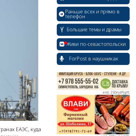
Раньше всех и прямо в
телефон
Большие темы и драмы
erid: 2SDnjcrDNw6
Живи по-севастопольски
ForPost в наушниках
erid: 2SDnjdPjgYS
erid: 2SDnjdvhGXG
транах ЕАЭС, куда