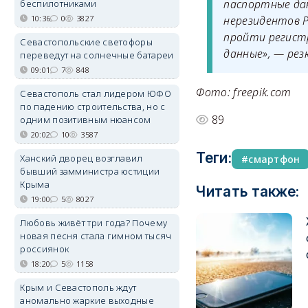
паспортные да
беспилотниками
10:36
0
3827
нерезидентов 
пройти регист
Севастопольские светофоры
данные», — ре
переведут на солнечные батареи
09:01
7
848
Фото: freepik.com
Севастополь стал лидером ЮФО
по падению строительства, но с
89
одним позитивным нюансом
20:02
10
3587
Теги:
Ханский дворец возглавил
смартфон
бывший замминистра юстиции
Крыма
Читать также:
19:00
5
8027
Любовь живёт три года? Почему
новая песня стала гимном тысяч
россиянок
18:20
5
1158
Крым и Севастополь ждут
аномально жаркие выходные