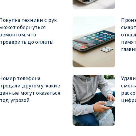
Покупка техники с рук
Прои
может обернуться
смар
ремонтом: что
отказ
проверить до оплаты
памят
глав
Номер телефона
Удали
продали другому: какие
смен
данные могут оказаться
раскр
под угрозой
цифро