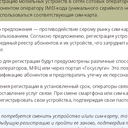
страцию мобильных устройств в сетях сотовых оператор
онентом оператору IMEI-кода (уникального серийного н
использоваться соответствующая сим-карта.
о предложения — противодействие серому рынку сим-кар
пользованием. Согласно предложению, регистрация устро
единый реестр абонентов и их устройств, что затруднит
т.
о для регистрации будут предусмотрены различные спосо
операторов, МФЦ или через портал «Госуслуги». Это по
тификацию абонентов и предотвратить утечку их персона
ния регистрации в установленный срок, операторы связ
ставление услуг связи. При смене смартфона или сим-к
регистрировать свои устройства, подтверждая свои пасп
 потребуется сменить устройство и/или сим-карту, то
ыдущую регистрацию и пройти ее заново, подтвердив п