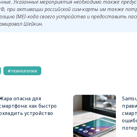
нные. Указанные мероприятия необходимо также преду
РФ, при активации российской сим-карты им также пот
рацию IMEI-кода своего устройства и предоставить па
зюмировал Шейкин.
технологии
Жара опасна для
Samsu
смартфона: как быстро
прави
охладить устройство
смарт
ошибо
поте