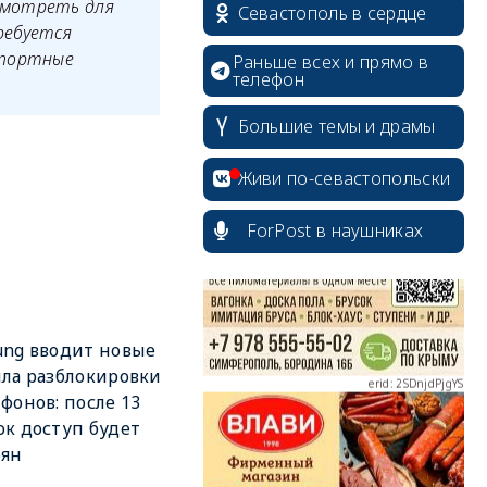
смотреть для
Севастополь в сердце
ребуется
спортные
Раньше всех и прямо в
телефон
Большие темы и драмы
erid: 2SDnjcrDNw6
Живи по-севастопольски
ForPost в наушниках
erid: 2SDnjdPjgYS
ng вводит новые
ла разблокировки
фонов: после 13
к доступ будет
рян
erid: 2SDnjdvhGXG