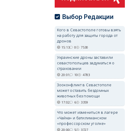
Выбор Редакции
Кого в Севастополе готовы взять
на работу для защиты города от
дронов
15:13
0
7530
Украинские дроны заставили
севастопольцев задуматься о
страховании
20:01
10
4783
Зооконфликт в Севастополе
может оставить бездомных
животных без помощи
17:02
6
3359
Что может измениться в лагере
«Чайка» и батилиманском
«профессорском уголке»
20:00
5
3727