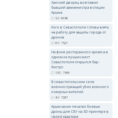
Ханский дворец возглавил
бывший замминистра юстиции
Крыма
5
8038
Кого в Севастополе готовы взять
erid: 2SDnjdvhGXG
на работу для защиты города от
дронов
0
7521
На фоне ресторанного кризиса в
одном из лучших мест
Севастополя открылся бар-
бистро
13
7349
В севастопольском селе
военнослужащий убил военного
и мирных жителей
4
7287
Крымчанин печатал боевые
дроны для СБУ на 3D-принтере в
своей квартире