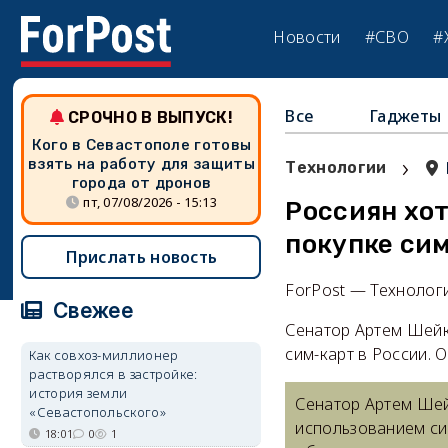
Новости
#СВО
#
Все
Гаджеты
СРОЧНО В ВЫПУСК!
Кого в Севастополе готовы
›
взять на работу для защиты
Технологии
города от дронов
пт, 07/08/2026 - 15:13
Россиян хо
покупке си
Прислать новость
ForPost — Технолог
Свежее
Сенатор Артем Шейк
сим-карт в России. 
Как совхоз-миллионер
растворялся в застройке:
история земли
Сенатор Артем Ше
«Севастопольского»
использованием си
18:01
0
1