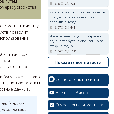
ов путём
16:59
0
721
омера) устройства,
Китай пытается остановить утечку
специалистов и ужесточает
правила выезда
т и мошенничеству,
16:07
0
441
йств позволит
Иран отменил удар по Украине,
 использование
однако требует компенсацию за
атаку на судно
15:46
3
1220
бы, такие как
зволит
Показать все новости
льных данных.
и будут иметь право
Севастополь на связи
арты, пользователям
ортные данные.
Все наши Видео
 необходимо
О местном для местных
ри этом свои