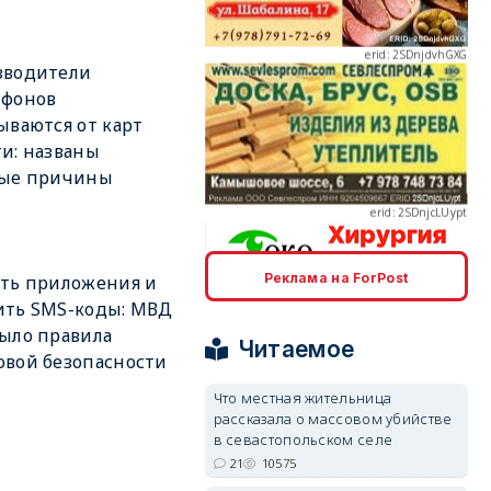
зводители
тфонов
ываются от карт
erid: 2SDnjcLUypt
и: названы
ные причины
Реклама на ForPost
ть приложения и
erid: 2SDnjcrDNw6
ить SMS-коды: МВД
ыло правила
Читаемое
вой безопасности
Что местная жительница
рассказала о массовом убийстве
в севастопольском селе
erid: 2SDnjdPjgYS
21
10575