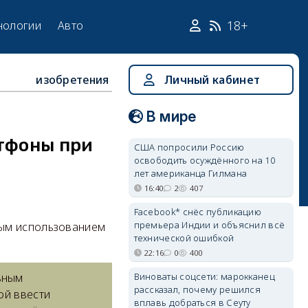
18+
нологии
Авто
изобретения
Личный кабинет
В мире
ртфоны при
США попросили Россию
освободить осуждённого на 10
лет американца Гилмана
16:40
2
407
Facebook* снёс публикацию
премьера Индии и объяснил всё
ным использованием
технической ошибкой
22:16
0
400
Виноваты соцсети: марокканец
ьным
рассказал, почему решился
ой ввести
вплавь добраться в Сеуту