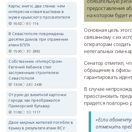
обязательную реги
Карты, книги, два станка: чем
предоставления аб
интересна новая выставка в
на котором будет 
музее крымского просветителя
16:02
0
116
Основная цель этог
В Севастополе повреждены
связанному с их ис
десятки домов при отражении
операторам создать 
атаки БПЛА
нелегальных сим-кар
15:00
3
2882
Собственник «ИнтерСтроя»
Сенатор отметил, чт
Евгений Кабанов стал
обращение в офисы 
заслуженным строителем
гарантировать иден
Севастополя
13:04
23
2430
В случае непрохожде
От руин до визитной карточки
приостановить предо
города: как преображался
придется повторно 
Приморский бульвар
11:00
1
1117
«Если абоненту
Двое мирных жителей погибли в
отменить пред
Крыму в результате атаки ВСУ