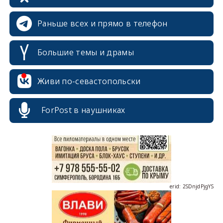
Раньше всех и прямо в телефон
Большие темы и драмы
Живи по-севастопольски
erid: 2SDnjcrDNw6
ForPost в наушниках
erid: 2SDnjdPjgYS