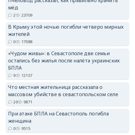
Пчеловод рассказал, как правильно хранить
erid: 2SDnjdPjgYS
мёд
2
23709
В Крыму этой ночью погибли четверо мирных
жителей
0
17088
erid: 2SDnjdvhGXG
«Чудом живы»: в Севастополе две семьи
остались без жилья после налёта украинских
БПЛА
9
12157
Что местная жительница рассказала о
массовом убийстве в севастопольском селе
20
9871
При атаке БПЛА на Севастополь погибла
женщина
0
9515