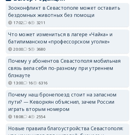
Зооконфликт в Севастополе может оставить
бездомных животных без помощи
17:02
6
3211
Что может измениться в лагере «Чайка» и
батилиманском «профессорском уголке»
20:00
5
3680
Почему у абонентов Севастополя мобильная
связь вела себя по-разному при утреннем
блэкауте
13:00
16
6316
Почему наш бронепоезд стоит на запасном
пути? — Кеворкян объяснил, зачем России
играть вторым номером
18:08
4
2554
Новые правила благоустройства Севастополя: