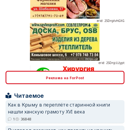
erid: 2SDnjdvhGXG
erid: 2SDnjcLUypt
Реклама на ForPost
erid: 2SDnjcrDNw6
Читаемое
Как в Крыму в переплёте старинной книги
нашли ханскую грамоту XVI века
1
36848