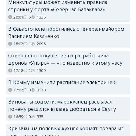
Минкультуры может изменить правила
стройки у форта «Северная Балаклава»
20:01
6
1335
В Севастополе простились с генерал-майором
Василием Казаченко
18:02
1
2095
Совершено покушение на разработчика
дронов «Упырь» — что известно к этому часу
17:18
2
1309
В Крыму изменили расписание электричек
17:02
0
3173
Виноваты соцсети: марокканец рассказал,
почему решился вплавь добраться в Сеуту
16:59
0
335
Крымчан на полевых кухнях кормят повара из
элитных ресторанов